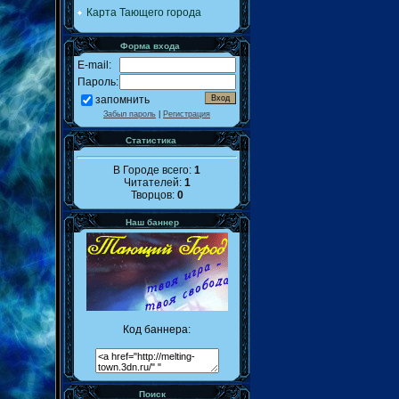
Карта Тающего города
Форма входа
E-mail:
Пароль:
запомнить
Забыл пароль
|
Регистрация
Статистика
В Городе всего:
1
Читателей:
1
Творцов:
0
Наш баннер
Код баннера:
Поиск