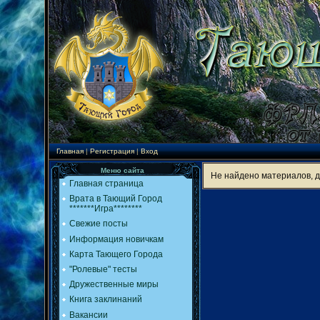
Главная
|
Регистрация
|
Вход
Меню сайта
Не найдено материалов, 
Главная страница
Врата в Тающий Город
*******Игра********
Свежие посты
Информация новичкам
Карта Тающего Города
"Ролевые" тесты
Дружественные миры
Книга заклинаний
Вакансии