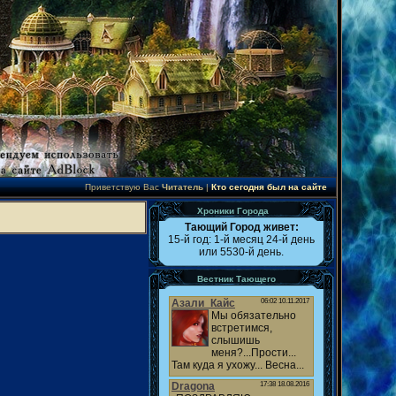
Приветствую Вас
Читатель
|
Кто сегодня был на сайте
Хроники Города
Тающий Город живет:
15-й год: 1-й месяц 24-й день
или 5530-й день.
Вестник Тающего