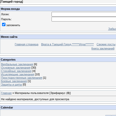
[
Тающий город
]
Форма входа
Логин:
Пароль:
запомнить
Забыл
Меню сайта
Главная страница
Врата в Тающий Город *******Игра********
Свежие посты
Книга заклинаний
Categories
Вербальные заклинания
[6]
Основные заклинания
[30]
Стихийные заклинания
[4]
Исцеляющие заклинания
[10]
Пространственные заклинания
[1]
Боевые заклинания
[1]
Защиты и щиты
[0]
Главная
»
Материалы пользователя [Эрифариус (
0
)]
Не найдено материалов, доступных для просмотра
Calendar