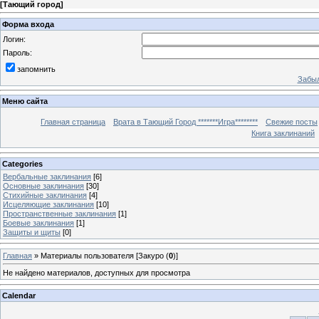
[
Тающий город
]
Форма входа
Логин:
Пароль:
запомнить
Забыл
Меню сайта
Главная страница
Врата в Тающий Город *******Игра********
Свежие посты
Книга заклинаний
Categories
Вербальные заклинания
[6]
Основные заклинания
[30]
Стихийные заклинания
[4]
Исцеляющие заклинания
[10]
Пространственные заклинания
[1]
Боевые заклинания
[1]
Защиты и щиты
[0]
Главная
»
Материалы пользователя [Закуро (
0
)]
Не найдено материалов, доступных для просмотра
Calendar