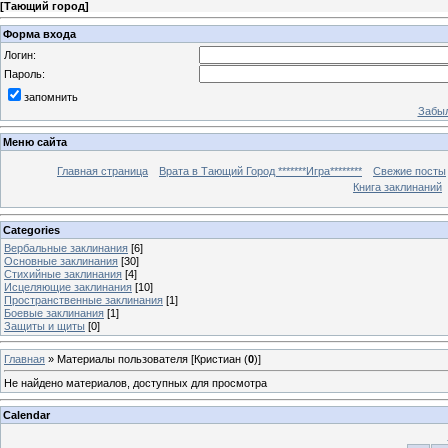
[
Тающий город
]
Форма входа
Логин:
Пароль:
запомнить
Забыл
Меню сайта
Главная страница
Врата в Тающий Город *******Игра********
Свежие посты
Книга заклинаний
Categories
Вербальные заклинания
[6]
Основные заклинания
[30]
Стихийные заклинания
[4]
Исцеляющие заклинания
[10]
Пространственные заклинания
[1]
Боевые заклинания
[1]
Защиты и щиты
[0]
Главная
»
Материалы пользователя [Кристиан (
0
)]
Не найдено материалов, доступных для просмотра
Calendar