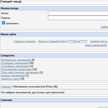
[
Тающий город
]
Форма входа
Логин:
Пароль:
запомнить
Забыл
Меню сайта
Главная страница
Врата в Тающий Город *******Игра********
Свежие посты
Книга заклинаний
Categories
Вербальные заклинания
[6]
Основные заклинания
[30]
Стихийные заклинания
[4]
Исцеляющие заклинания
[10]
Пространственные заклинания
[1]
Боевые заклинания
[1]
Защиты и щиты
[0]
Главная
»
Материалы пользователя [Рене (
0
)]
Не найдено материалов, доступных для просмотра
Calendar