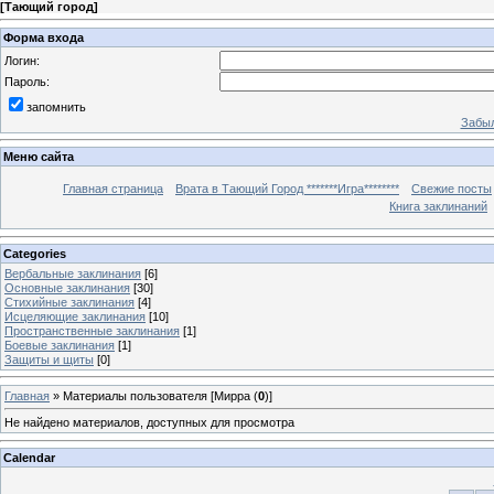
[
Тающий город
]
Форма входа
Логин:
Пароль:
запомнить
Забыл
Меню сайта
Главная страница
Врата в Тающий Город *******Игра********
Свежие посты
Книга заклинаний
Categories
Вербальные заклинания
[6]
Основные заклинания
[30]
Стихийные заклинания
[4]
Исцеляющие заклинания
[10]
Пространственные заклинания
[1]
Боевые заклинания
[1]
Защиты и щиты
[0]
Главная
»
Материалы пользователя [Мирра (
0
)]
Не найдено материалов, доступных для просмотра
Calendar