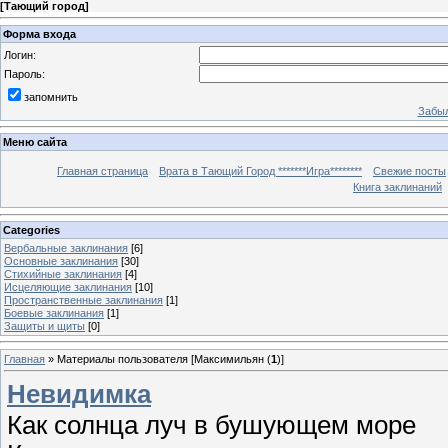
[
Тающий город
]
Форма входа
Логин:
Пароль:
запомнить
Забыл
Меню сайта
Главная страница
Врата в Тающий Город *******Игра********
Свежие посты
Книга заклинаний
Categories
Вербальные заклинания
[6]
Основные заклинания
[30]
Стихийные заклинания
[4]
Исцеляющие заклинания
[10]
Пространственные заклинания
[1]
Боевые заклинания
[1]
Защиты и щиты
[0]
Главная
»
Материалы пользователя [Максимильян (
1
)]
Невидимка
Как солнца луч в бушующем море