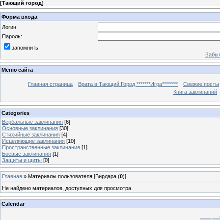
[
Тающий город
]
Форма входа
Логин:
Пароль:
запомнить
Забыл
Меню сайта
Главная страница
Врата в Тающий Город *******Игра********
Свежие посты
Книга заклинаний
Categories
Вербальные заклинания
[6]
Основные заклинания
[30]
Стихийные заклинания
[4]
Исцеляющие заклинания
[10]
Пространственные заклинания
[1]
Боевые заклинания
[1]
Защиты и щиты
[0]
Главная
»
Материалы пользователя [Вирдара (
0
)]
Не найдено материалов, доступных для просмотра
Calendar