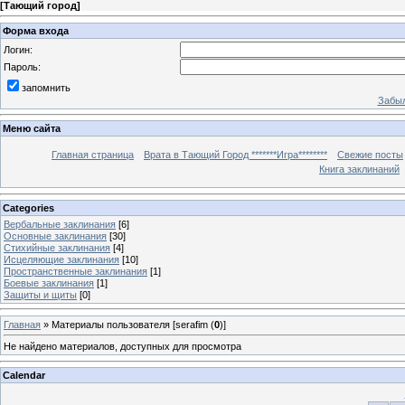
[
Тающий город
]
Форма входа
Логин:
Пароль:
запомнить
Забыл
Меню сайта
Главная страница
Врата в Тающий Город *******Игра********
Свежие посты
Книга заклинаний
Categories
Вербальные заклинания
[6]
Основные заклинания
[30]
Стихийные заклинания
[4]
Исцеляющие заклинания
[10]
Пространственные заклинания
[1]
Боевые заклинания
[1]
Защиты и щиты
[0]
Главная
»
Материалы пользователя [serafim (
0
)]
Не найдено материалов, доступных для просмотра
Calendar