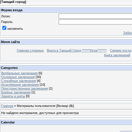
[
Тающий город
]
Форма входа
Логин:
Пароль:
запомнить
Забыл
Меню сайта
Главная страница
Врата в Тающий Город *******Игра********
Свежие посты
Книга заклинаний
Categories
Вербальные заклинания
[6]
Основные заклинания
[30]
Стихийные заклинания
[4]
Исцеляющие заклинания
[10]
Пространственные заклинания
[1]
Боевые заклинания
[1]
Защиты и щиты
[0]
Главная
»
Материалы пользователя [Велиар (
0
)]
Не найдено материалов, доступных для просмотра
Calendar