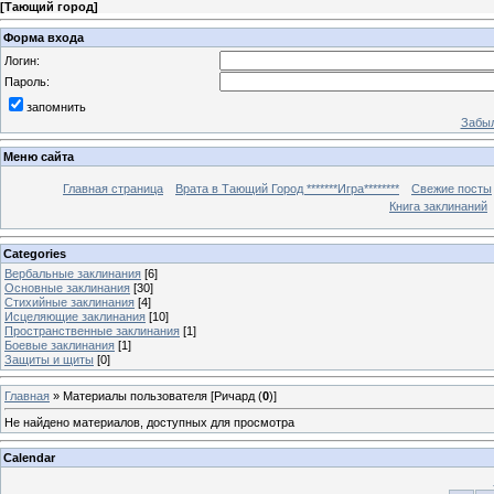
[
Тающий город
]
Форма входа
Логин:
Пароль:
запомнить
Забыл
Меню сайта
Главная страница
Врата в Тающий Город *******Игра********
Свежие посты
Книга заклинаний
Categories
Вербальные заклинания
[6]
Основные заклинания
[30]
Стихийные заклинания
[4]
Исцеляющие заклинания
[10]
Пространственные заклинания
[1]
Боевые заклинания
[1]
Защиты и щиты
[0]
Главная
»
Материалы пользователя [Ричард (
0
)]
Не найдено материалов, доступных для просмотра
Calendar