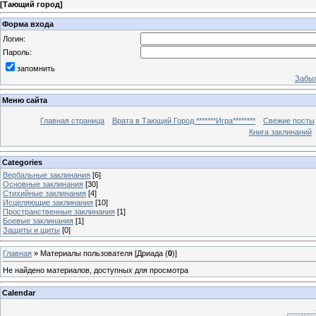
[
Тающий город
]
Форма входа
Логин:
Пароль:
запомнить
Забыл
Меню сайта
Главная страница
Врата в Тающий Город *******Игра********
Свежие посты
Книга заклинаний
Categories
Вербальные заклинания
[6]
Основные заклинания
[30]
Стихийные заклинания
[4]
Исцеляющие заклинания
[10]
Пространственные заклинания
[1]
Боевые заклинания
[1]
Защиты и щиты
[0]
Главная
»
Материалы пользователя [Дриада (
0
)]
Не найдено материалов, доступных для просмотра
Calendar