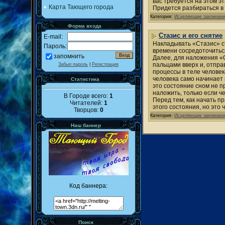
вас требуется на этом э
Карта Тающего города
Придется разбираться в 
Категория:
Исцеляющие заклинани
Форма входа
Стазис и его снятие
E-mail:
Накладывать «Стазис» ст
Пароль:
времени сосредоточиться
запомнить
Далее, для наложения «С
пальцами вверх и, отпра
Забыл пароль
|
Регистрация
процессы в теле человек
человека само начинает 
Статистика
это состояние сном не п
наложить, только если ч
В Городе всего:
1
Перед тем, как начать п
Читателей:
1
этого состояния, но это 
Творцов:
0
Категория:
Исцеляющие заклинани
Наш баннер
Код баннера:
Поиск