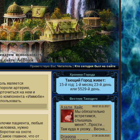
Приветствую Вас
Читатель
|
Кто сегодня был на сайте
Хроники Города
Тающий Город живет:
боль является
15-й год: 1-й месяц 23-й день
спороли артерию,
или 5529-й день.
доточиться на нем и
ого компонента «Иммобе»
Вестник Тающего
спользовать.
болочки пациента, любые
человека, нужно
боротни на охоте.
Самое главное, что от