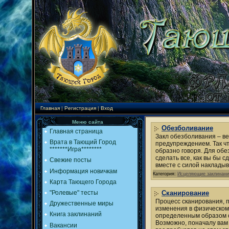
Главная
|
Регистрация
|
Вход
Меню сайта
Обезболивание
Главная страница
Закл обезболивания – ве
Врата в Тающий Город
предупреждением. Так чт
*******Игра********
образно говоря. Для обе
сделать все, как вы бы 
Свежие посты
вместе с силой накладыв
Информация новичкам
Категория:
Исцеляющие заклинани
Карта Тающего Города
"Ролевые" тесты
Сканирование
Процесс сканирования, п
Дружественные миры
изменения в физическом 
Книга заклинаний
определенным образом с
Возможно, поначалу вам 
Вакансии