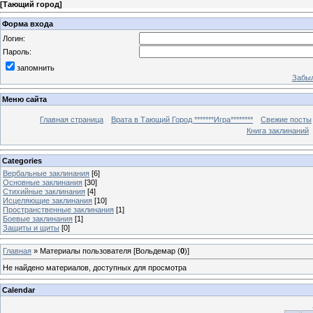
[
Тающий город
]
Форма входа
Логин:
Пароль:
запомнить
Забыл
Меню сайта
Главная страница
Врата в Тающий Город *******Игра********
Свежие посты
Книга заклинаний
Categories
Вербальные заклинания
[6]
Основные заклинания
[30]
Стихийные заклинания
[4]
Исцеляющие заклинания
[10]
Пространственные заклинания
[1]
Боевые заклинания
[1]
Защиты и щиты
[0]
Главная
»
Материалы пользователя [Вольдемар (
0
)]
Не найдено материалов, доступных для просмотра
Calendar