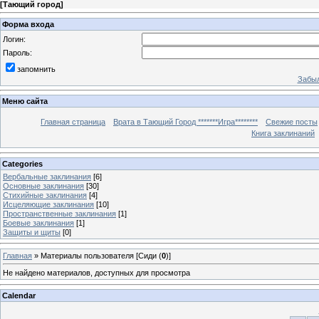
[
Тающий город
]
Форма входа
Логин:
Пароль:
запомнить
Забыл
Меню сайта
Главная страница
Врата в Тающий Город *******Игра********
Свежие посты
Книга заклинаний
Categories
Вербальные заклинания
[6]
Основные заклинания
[30]
Стихийные заклинания
[4]
Исцеляющие заклинания
[10]
Пространственные заклинания
[1]
Боевые заклинания
[1]
Защиты и щиты
[0]
Главная
»
Материалы пользователя [Сиди (
0
)]
Не найдено материалов, доступных для просмотра
Calendar