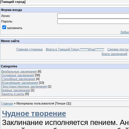
[
Тающий город
]
Форма входа
Логин:
Пароль:
запомнить
Забыл
Меню сайта
Главная страница
Врата в Тающий Город *******Игра********
Свежие посты
Книга заклинаний
Categories
Вербальные заклинания
[6]
Основные заклинания
[30]
Стихийные заклинания
[4]
Исцеляющие заклинания
[10]
Пространственные заклинания
[1]
Боевые заклинания
[1]
Защиты и щиты
[0]
Главная
»
Материалы пользователя [Тенши (
1
)]
Чудное творение
Заклинание исполняется пением. Ан