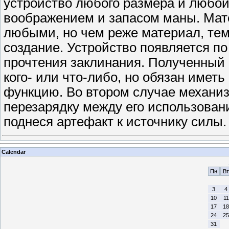
устройство любого размера и любой
воображением и запасом маны. Мат
любыми, но чем реже материал, тем
создание. Устройство появляется по
прочтения заклинания. Полученный 
кого- или что-либо, но обязан име
функцию. Во втором случае механиз
перезарядку между его использован
поднеся артефакт к источнику силы.
Calendar
Пн
Вт
3
4
10
11
17
18
24
25
31