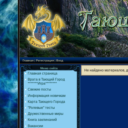
Главная
|
Регистрация
|
Вход
Меню сайта
Не найдено материалов, 
Главная страница
Врата в Тающий Город
*******Игра********
Свежие посты
Информация новичкам
Карта Тающего Города
"Ролевые" тесты
Дружественные миры
Книга заклинаний
Вакансии