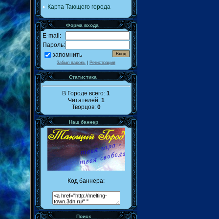
Карта Тающего города
Форма входа
E-mail:
Пароль:
запомнить
Забыл пароль
|
Регистрация
Статистика
В Городе всего:
1
Читателей:
1
Творцов:
0
Наш баннер
Код баннера:
Поиск