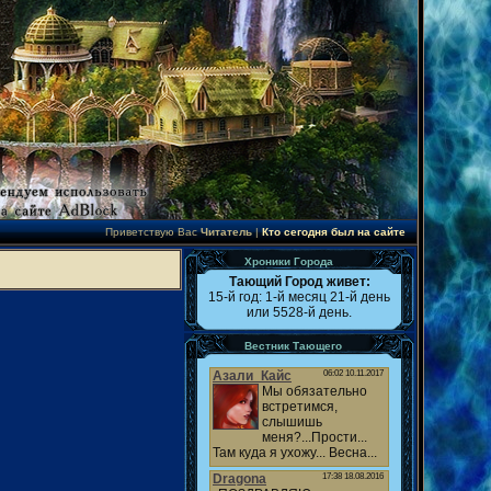
Приветствую Вас
Читатель
|
Кто сегодня был на сайте
Хроники Города
Тающий Город живет:
15-й год: 1-й месяц 21-й день
или 5528-й день.
Вестник Тающего