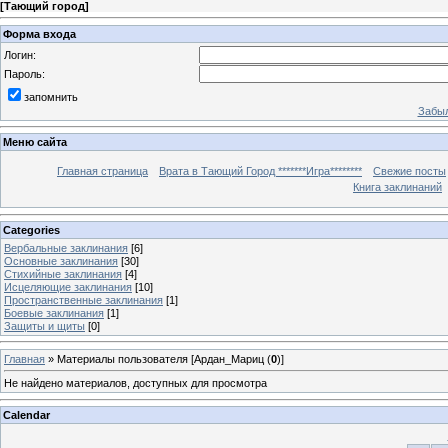
[
Тающий город
]
Форма входа
Логин:
Пароль:
запомнить
Забыл
Меню сайта
Главная страница
Врата в Тающий Город *******Игра********
Свежие посты
Книга заклинаний
Categories
Вербальные заклинания
[6]
Основные заклинания
[30]
Стихийные заклинания
[4]
Исцеляющие заклинания
[10]
Пространственные заклинания
[1]
Боевые заклинания
[1]
Защиты и щиты
[0]
Главная
»
Материалы пользователя [Ардан_Мариц (
0
)]
Не найдено материалов, доступных для просмотра
Calendar