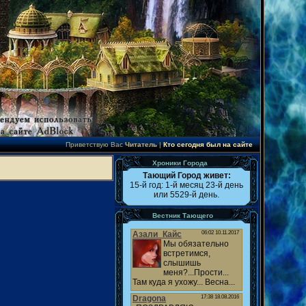
Приветствую Вас
Читатель
|
Кто сегодня был на сайте
Хроники Города
Тающий Город живет:
15-й год: 1-й месяц 23-й день
или 5529-й день.
Вестник Тающего