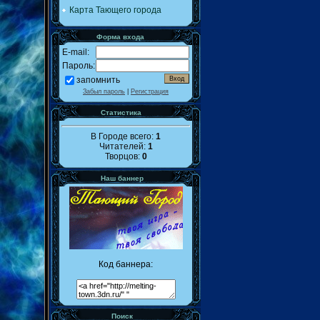
Карта Тающего города
Форма входа
E-mail:
Пароль:
запомнить
Забыл пароль
|
Регистрация
Статистика
В Городе всего:
1
Читателей:
1
Творцов:
0
Наш баннер
Код баннера:
Поиск