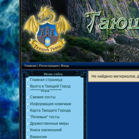
Главная
|
Регистрация
|
Вход
Меню сайта
Не найдено материалов, 
Главная страница
Врата в Тающий Город
*******Игра********
Свежие посты
Информация новичкам
Карта Тающего Города
"Ролевые" тесты
Дружественные миры
Книга заклинаний
Вакансии