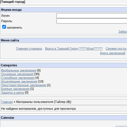
[
Тающий город
]
Форма входа
Логин:
Пароль:
запомнить
Забыл
Меню сайта
Главная страница
Врата в Тающий Город *******Игра********
Свежие посты
Книга заклинаний
Categories
Вербальные заклинания
[6]
Основные заклинания
[30]
Стихийные заклинания
[4]
Исцеляющие заклинания
[10]
Пространственные заклинания
[1]
Боевые заклинания
[1]
Защиты и щиты
[0]
Главная
»
Материалы пользователя [Тайлер (
0
)]
Не найдено материалов, доступных для просмотра
Calendar