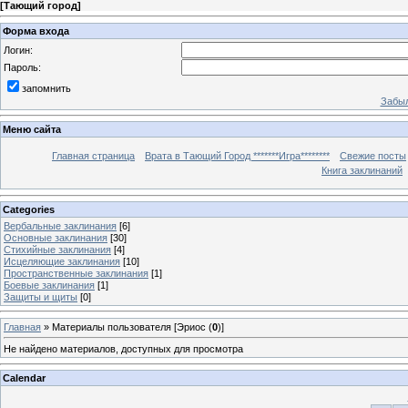
[
Тающий город
]
Форма входа
Логин:
Пароль:
запомнить
Забыл
Меню сайта
Главная страница
Врата в Тающий Город *******Игра********
Свежие посты
Книга заклинаний
Categories
Вербальные заклинания
[6]
Основные заклинания
[30]
Стихийные заклинания
[4]
Исцеляющие заклинания
[10]
Пространственные заклинания
[1]
Боевые заклинания
[1]
Защиты и щиты
[0]
Главная
»
Материалы пользователя [Эриос (
0
)]
Не найдено материалов, доступных для просмотра
Calendar