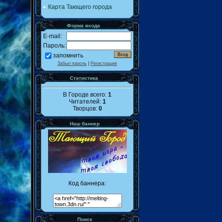
Карта Тающего города
Форма входа
E-mail:
Пароль:
запомнить
Забыл пароль
|
Регистрация
Статистика
В Городе всего:
1
Читателей:
1
Творцов:
0
Наш баннер
Код баннера:
Поиск