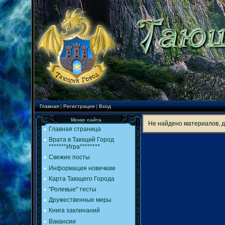
Главная
|
Регистрация
|
Вход
Меню сайта
Не найдено материалов, 
Главная страница
Врата в Тающий Город
*******Игра********
Свежие посты
Информация новичкам
Карта Тающего Города
"Ролевые" тесты
Дружественные миры
Книга заклинаний
Вакансии