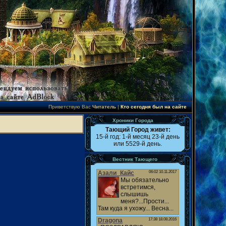
Приветствую Вас
Читатель
|
Кто сегодня был на сайте
Хроники Города
Тающий Город живет:
15-й год: 1-й месяц 23-й день
или 5529-й день.
Вестник Тающего