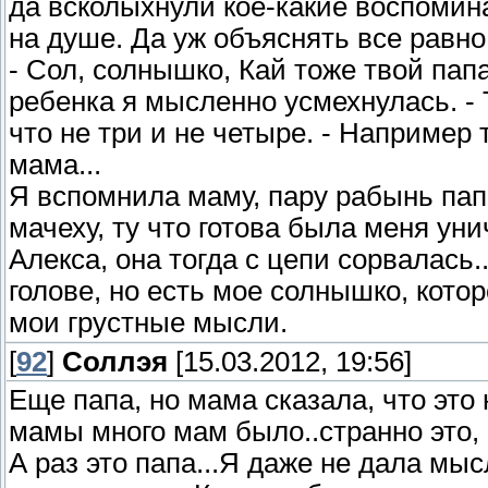
да всколыхнули кое-какие воспомина
на душе. Да уж объяснять все равно 
- Сол, солнышко, Кай тоже твой папа
ребенка я мысленно усмехнулась. - 
что не три и не четыре. - Например
мама...
Я вспомнила маму, пару рабынь пап
мачеху, ту что готова была меня уни
Алекса, она тогда с цепи сорвалась.
голове, но есть мое солнышко, кото
мои грустные мысли.
[
92
]
Соллэя
[15.03.2012, 19:56]
Еще папа, но мама сказала, что это
мамы много мам было..странно это, 
А раз это папа...Я даже не дала мы