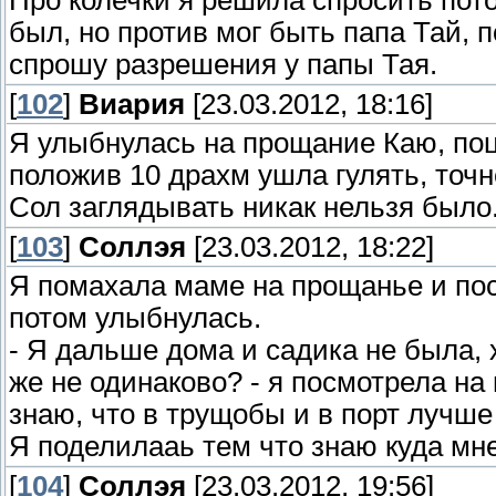
Про колечки я решила спросить пот
был, но против мог быть папа Тай, п
спрошу разрешения у папы Тая.
[
102
]
Виария
[23.03.2012, 18:16]
Я улыбнулась на прощание Каю, поц
положив 10 драхм ушла гулять, точн
Сол заглядывать никак нельзя было
[
103
]
Соллэя
[23.03.2012, 18:22]
Я помахала маме на прощанье и пос
потом улыбнулась.
- Я дальше дома и садика не была, х
же не одинаково? - я посмотрела на 
знаю, что в трущобы и в порт лучше
Я поделилааь тем что знаю куда мне
[
104
]
Соллэя
[23.03.2012, 19:56]