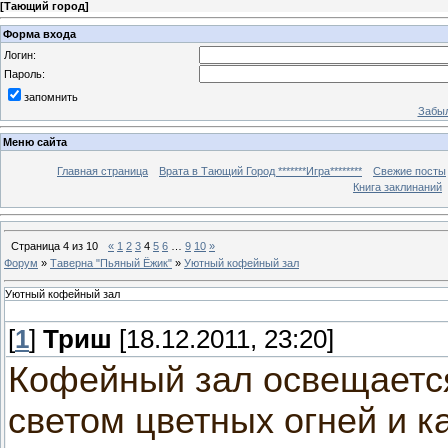
[
Тающий город
]
Форма входа
Логин:
Пароль:
запомнить
Забыл
Меню сайта
Главная страница
Врата в Тающий Город *******Игра********
Свежие посты
Книга заклинаний
Страница
4
из
10
«
1
2
3
4
5
6
…
9
10
»
Форум
»
Таверна "Пьяный Ёжик"
»
Уютный кофейный зал
Уютный кофейный зал
[
1
]
Триш
[18.12.2011, 23:20]
Кофейный зал освещаетс
светом цветных огней и к