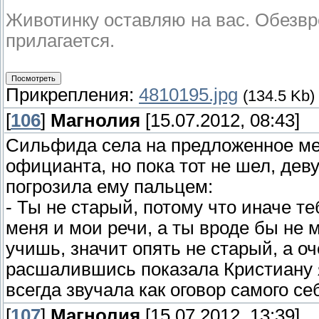
Животинку оставляю на вас. Обезвре
прилагается.
Прикрепления:
4810195.jpg
(134.5 Kb)
[
106
]
Магнолия
[15.07.2012, 08:43]
Сильфида села на предложенное мес
официанта, но пока тот не шел, дев
погрозила ему пальцем:
- Ты не старый, потому что иначе т
меня и мои речи, а ты вроде бы не 
учишь, значит опять не старый, а о
расшалившись показала Кристиану я
всегда звучала как оговор самого се
[
107
]
Магнолия
[15.07.2012, 13:39]