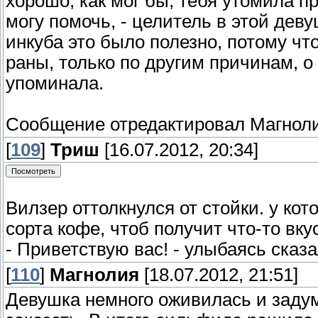
хорошо, как мог бы, тебя утомила п
могу помочь, - целитель в этой дев
инкуба это было полезно, потому что
раны, только по другим причинам, о
упоминала.
Сообщение отредактировал
Магнол
[
109
]
Триш
[16.07.2012, 20:34]
Вилзер оттолкнулся от стойки. у ко
сорта кофе, чтоб получит что-то вку
- Приветствую вас! - улыбаясь сказа
[
110
]
Магнолия
[18.07.2012, 21:51]
Девушка немного оживилась и задум