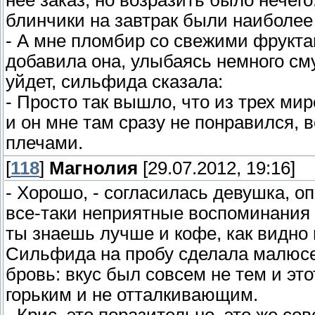
нее заказ, но возразить было нечег
блинчики на завтрак были наиболее
- А мне пломбир со свежими фрукта
добавила она, улыбаясь немного с
уйдет, сильфида сказала:
- Просто так вышло, что из трех мир
и он мне там сразу не понравился, в
плечами.
[
118
]
Магнолия
[29.07.2012, 19:16]
- Хорошо, - согласилась девушка, о
все-таки неприятные воспоминания 
ты знаешь лучше и кофе, как видно
Сильфида на пробу сделала малюсен
бровь: вкус был совсем не тем и эт
горьким и не отталкивающим.