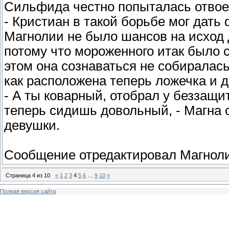
Сильфида честно попыталась отвоев
- Кристиан в такой борьбе мог дать 
Магнолии не было шансов на исход д
потому что мороженного итак было 
этом она сознаваться не собиралас
как расположена теперь ложечка и 
- А ты коварный, отобрал у беззащи
теперь сидишь довольный, - Магна 
девушки.
Сообщение отредактировал
Магнол
Страница
4
из
10
«
1
2
3
4
5
6
…
9
10
»
Полная версия сайта