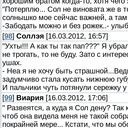
хорошим братом когда-то, хотя чего 
"Потерплю... Сол не виновата же в 
солнышко мое сейчас важней, а там 
-Забодать можно и без рожек..- улы
[
98
]
Соллэя
[16.03.2012, 16:57]
"Ухты!!! А как ты так пап???" Я убра
не трогать, то не буду. Зато с инте
ушах.
- Неа я не хочу быть страшной...Ве
задумчиво стала кусать нижнюю губу
И пальчики чуть потянули сережку у
[
99
]
Виария
[16.03.2012, 17:06]
" Развеятся, а куда я Сол дену? Так 
чтоб она видела меня не такой собр
покрайней мере... Кстати, что мы об