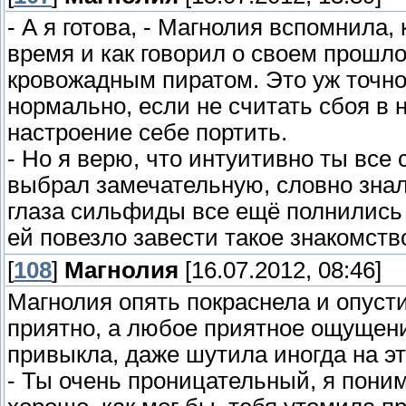
- А я готова, - Магнолия вспомнила,
время и как говорил о своем прошл
кровожадным пиратом. Это уж точно
нормально, если не считать сбоя в н
настроение себе портить.
- Но я верю, что интуитивно ты вс
выбрал замечательную, словно знал,
глаза сильфиды все ещё полнились 
ей повезло завести такое знакомств
[
108
]
Магнолия
[16.07.2012, 08:46]
Магнолия опять покраснела и опусти
приятно, а любое приятное ощущени
привыкла, даже шутила иногда на эт
- Ты очень проницательный, я пони