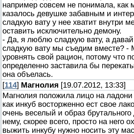
например совсем не понимала, как м
казалось девушке забавным и интер
сладкую вату у нее хватит внутри м
оставить исключительно демону.
- Да, я люблю сладкую вату, а дава
сладкую вату мы съедим вместе? - М
уровнять свой рацион, потому что 
определенно заставила бы перекатыв
она объелась.
[
114
]
Магнолия
[19.07.2012, 13:33]
Магнолия положила лицо на ладони 
как инкуб восторженно ест свое лако
очень веселый и образ брутального
нему, скорее всего, просто на него 
выжить инкубу нужно носить эту ма