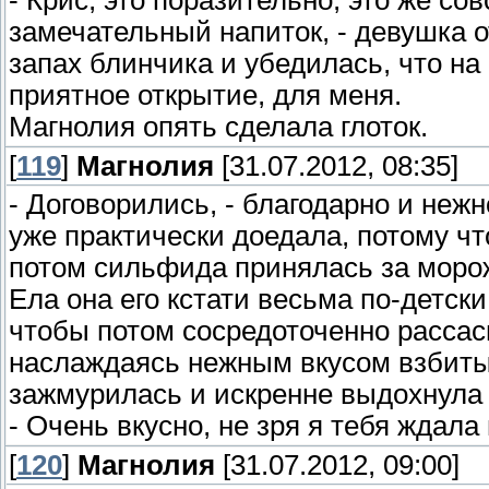
- Крис, это поразительно, это же со
замечательный напиток, - девушка о
запах блинчика и убедилась, что на 
приятное открытие, для меня.
Магнолия опять сделала глоток.
[
119
]
Магнолия
[31.07.2012, 08:35]
- Договорились, - благодарно и неж
уже практически доедала, потому чт
потом сильфида принялась за моро
Ела она его кстати весьма по-детски
чтобы потом сосредоточенно рассас
наслаждаясь нежным вкусом взбиты
зажмурилась и искренне выдохнула 
- Очень вкусно, не зря я тебя ждала
[
120
]
Магнолия
[31.07.2012, 09:00]