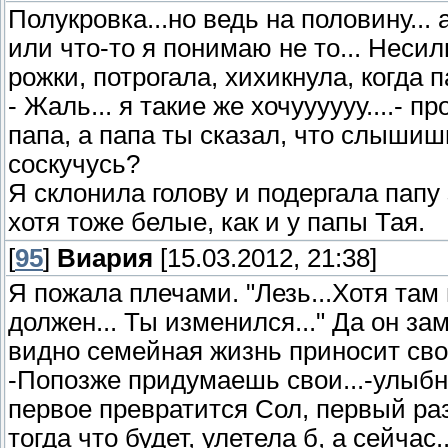
Полукровка...но ведь на половину... 
или что-то я понимаю не то... Неси
рожки, потрогала, хихикнула, когда 
- Жаль... я такие же хочуууууу....- п
папа, а папа ты сказал, что слышишь
соскучусь?
Я склонила голову и подергала папу 
хотя тоже белые, как и у папы Тая.
[
95
]
Виария
[15.03.2012, 21:38]
Я пожала плечами. "Лезь...Хотя там 
должен... Ты изменился..." Да он за
видно семейная жизнь приносит сво
-Попозже придумаешь свои...-улыбну
первое превратится Сол, первый раз
тогда что будет, улетела б, а сейчас..