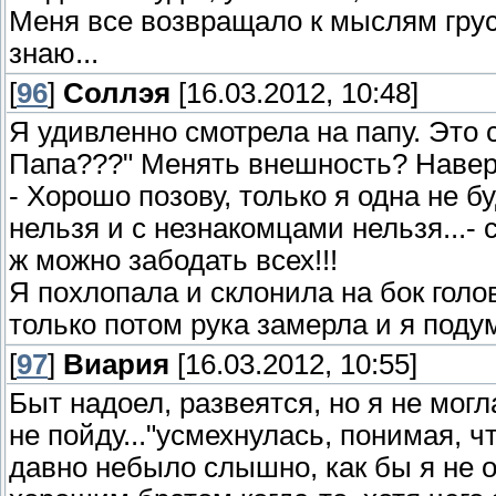
Меня все возвращало к мыслям грус
знаю...
[
96
]
Соллэя
[16.03.2012, 10:48]
Я удивленно смотрела на папу. Это с
Папа???" Менять внешность? Наверн
- Хорошо позову, только я одна не б
нельзя и с незнакомцами нельзя...- с
ж можно забодать всех!!!
Я похлопала и склонила на бок голов
только потом рука замерла и я поду
[
97
]
Виария
[16.03.2012, 10:55]
Быт надоел, развеятся, но я не могла
не пойду..."усмехнулась, понимая, ч
давно небыло слышно, как бы я не о