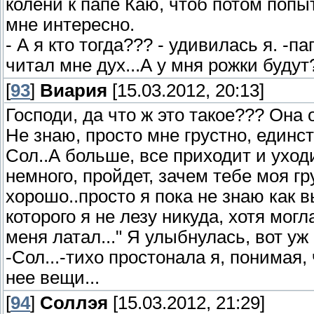
колени к папе Каю, чтоб потом попыт
мне интересно.
- А я кто тогда??? - удивилась я. -п
читал мне дух...А у мня рожки будут
[
93
]
Виария
[15.03.2012, 20:13]
Господи, да что ж это такое??? Она 
Не знаю, просто мне грустно, единст
Сол..А больше, все приходит и уходи
немного, пройдет, зачем тебе моя гр
хорошо..просто я пока не знаю как 
которого я не лезу никуда, хотя мог
меня латал..." Я улыбнулась, вот уж
-Сол...-тихо простонала я, понимая,
нее вещи...
[
94
]
Соллэя
[15.03.2012, 21:29]