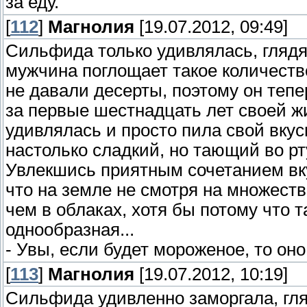
за еду.
[
112
]
Магнолия
[19.07.2012, 09:49]
Сильфида только удивлялась, глядя 
мужчина поглощает такое количество
не давали десерты, поэтому он тепер
за первые шестнадцать лет своей ж
удивлялась и просто пила свой вкус
настолько сладкий, но тающий во рт
Увлекшись приятным сочетанием вк
что на земле не смотря на множест
чем в облаках, хотя бы потому что т
однообразная...
- Увы, если будет мороженое, то оно
[
113
]
Магнолия
[19.07.2012, 10:19]
Сильфида удивленно заморгала, гля