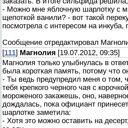
заказать. В итоге сильфида решила, 
- Можно мне яблочную шарлотку с м
щепоткой ванили? - вот такой переку
посмотрела с интересом на инкуба, г
Сообщение отредактировал
Магнол
[
111
]
Магнолия
[19.07.2012, 09:35]
Магнолия только улыбнулась в ответ
была короткая память, потому что о
- Ты ведь предупредил меня о том, ч
тебя крепкого черного чая с корочко
мороженого закажешь, оно, наверное
дождалась, пока официант принесет
шарлотке заметила:
- Хотя это можно оставить на десер