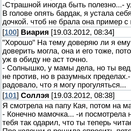
-Страшной иногда быть полезно...- 
В голове опять бардак, я устала себ
дочкой. чтоб не брала она пример с
[
100
]
Виария
[19.03.2012, 08:34]
"Хорошо" На тему доверяю ли я ему 
доверить могла, она и его тоже, пот
уж в обиду не аст точно.
- Солнышко, у мамы дела, но ты вед
не против, но в разумных пределах.
радовало, что я могу прогуляться...
[
101
]
Соллэя
[19.03.2012, 08:38]
Я смотрела на папу Кая, потом на м
- Конечно мамочка... -и посмотрела н
тебя так одарил, что ты теперь чи