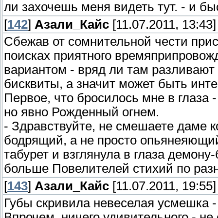
ли захочешь меня видеть тут. - и б
[
142
]
Азали_Кайс
[11.07.2011, 13:43]
Сбежав от сомнительной чести прису
поисках приятного времяприпровож
вариантом - вряд ли там разливают
бисквиты, а значит может быть инте
Первое, что бросилось мне в глаза -
но явно Рожденный огнем.
- Здравствуйте, не смешаете даме к
бодрящий, а не просто опьянеяющий
табурет и взглянула в глаза демону-
больше Повелителей стихий по раз
[
143
]
Азали_Кайс
[11.07.2011, 19:55]
Губы скривила невеселая усмешка - 
Впрочем, ничего удивительного - не