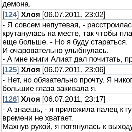
демона.
[
124
]
Хлоя
[06.07.2011, 23:02]
- Я совсем непутевая, - расстроила
крутанулась на месте, так чтобы пл
еще больше. - Но я буду стараться.
И очаровательно улыбнулась.
- А мне книги Алиат дал почитать, п
[
125
]
Хлоя
[06.07.2011, 23:06]
- Нет, но обязательно прочту. Я никог
большие глаза закивала я.
[
126
]
Хлоя
[06.07.2011, 23:17]
- А знаешь, - я приложила палец к г
времени не хватает.
Махнув рукой, я потянулась к выход