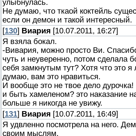
улыбнулась.
Не думаю, что ткаой коктейль сущес
если он демон и такой интересный.
[
130
]
Виария
[10.07.2011, 16:27]
Я взяла бокал.
-Вивария, можно просто Ви. Спасибо
чуть и неуверенно, потом сделала б
себя замкнутым тут? Хотя что это я л
думаю, вам это нравиться.
И вообще это не твое дело дурочка
и быть хамеленом? это наказание на
больше я никогда не увижу.
[
131
]
Виария
[10.07.2011, 16:49]
Я удвленно посмотрела на него. Де
своим мыслям.