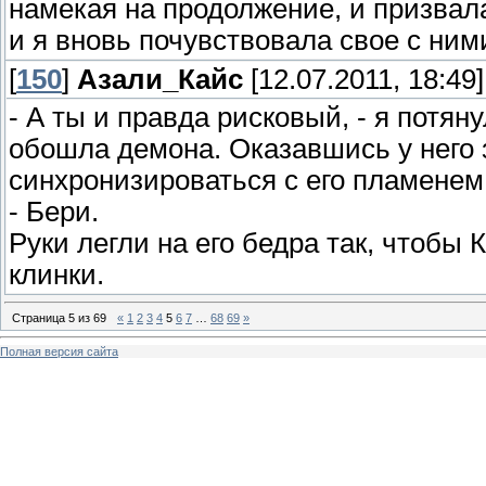
намекая на продолжение, и призвал
и я вновь почувствовала свое с ними
[
150
]
Азали_Кайс
[12.07.2011, 18:49]
- А ты и правда рисковый, - я потян
обошла демона. Оказавшись у него 
синхронизироваться с его пламенем 
- Бери.
Руки легли на его бедра так, чтобы
клинки.
Страница
5
из
69
«
1
2
3
4
5
6
7
…
68
69
»
Полная версия сайта