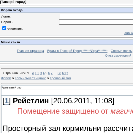
[
Тающий город
]
Форма входа
Логин:
Пароль:
запомнить
Забыл
Меню сайта
Главная страница
Врата в Тающий Город *******Игра********
Свежие посты
Книга заклинаний
Страница
5
из
69
«
1
2
3
4
5
6
7
…
68
69
»
Форум
»
Кормильня "Хищник"
»
Кровавый зал
Кровавый зал
[
1
]
Рейстлин
[20.06.2011, 11:08]
Помещение защищено от
магич
Просторный зал кормильни рассчита