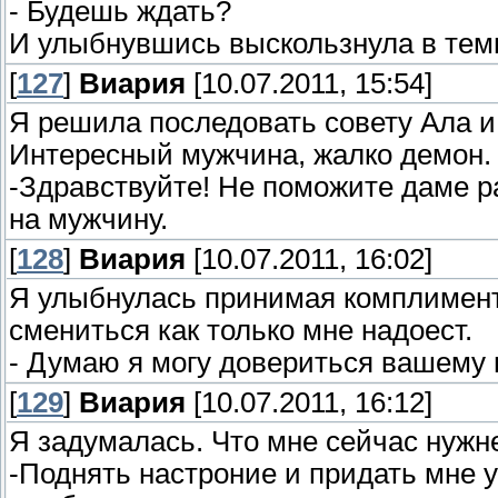
- Будешь ждать?
И улыбнувшись выскользнула в темн
[
127
]
Виария
[10.07.2011, 15:54]
Я решила последовать совету Ала и 
Интересный мужчина, жалко демон.
-Здравствуйте! Не поможите даме ра
на мужчину.
[
128
]
Виария
[10.07.2011, 16:02]
Я улыбнулась принимая комплимент.
смениться как только мне надоест.
- Думаю я могу довериться вашему в
[
129
]
Виария
[10.07.2011, 16:12]
Я задумалась. Что мне сейчас нужн
-Поднять настроние и придать мне у