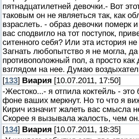
пятнадцатилетней девочки.- Вот это
таковым он не являеться так, как об
взраслеть. - образ девочки померк и
вас сподвигло на тот поступок, прив
ситенного себя? Или эта история не
Загнать любопытство я не могла, да 
противоположный пол, а просто как
взглядом на нее. Думаю воздыхатель
[
133
]
Виария
[10.07.2011, 17:50]
-Жестоко...- я отпила коктейль - эт
фоне ваших меркнут. Но то что я ви
Кирич изначит жалеть вас смысла нет
Скорее я вызывала жалость, чем он.
[
134
]
Виария
[10.07.2011, 18:35]