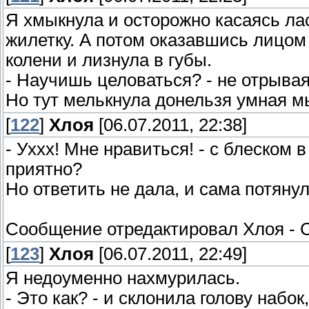
Я хмыкнула и осторожно касаясь ла
жилетку. А потом оказавшись лицом
колени и лизнула в губы.
- Научишь целоваться? - не отрывая
Но тут мелькнула донельзя умная м
[
122
]
Хлоя
[06.07.2011, 22:38]
- Уххх! Мне нравиться! - с блеском в
приятно?
Но ответить не дала, и сама потянул
Сообщение отредактировал
Хлоя
-
С
[
123
]
Хлоя
[06.07.2011, 22:49]
Я недоуменно нахмурилась.
- Это как? - и склонила голову набо