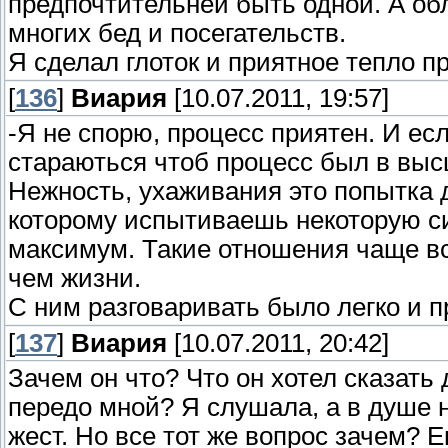
предпочтительней быть одной. А об
многих бед и посегательств.
Я сделал глоток и приятное тепло п
[
136
]
Виария
[10.07.2011, 19:57]
-Я не спорю, процесс приятен. И есл
стараються чтоб процесс был в выс
Нежность, ухаживания это попытка 
которому испытиваешь некоторую си
максимум. Такие отношения чаще в
чем жизни.
С ним разговаривать было легко и п
[
137
]
Виария
[10.07.2011, 20:42]
Зачем он что? Что он хотел сказать 
передо мной? Я слушала, а в душе 
жест. Но все тот же вопрос зачем? Е