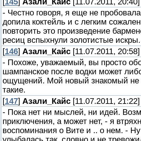
[
145
]
Азали_Кайс
[11.07.2011, 20:40]
- Честно говоря, я еще не пробовал
допила коктейль и с легким сожален
повторить это произведение бармен
ресиц вспыхнули золотистые искры.
[
146
]
Азали_Кайс
[11.07.2011, 20:58]
- Похоже, уважаемый, вы просто обо
шампанское после водки может либ
ощущений. Мой новый знакомый не в
такие.
[
147
]
Азали_Кайс
[11.07.2011, 21:22]
- Пока нет ни мыслей, ни идей. Воз
приключения, а может нет, - я втря
воспоминания о Вите и .. о нем. - Ну
улыбалась так, словно и не тревож