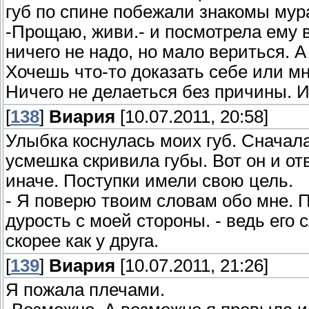
губ по спине побежали знакомы мур
-Прощаю, живи.- и посмотрела ему в
ничего не надо, но мало вериться. А
Хочешь что-то доказать себе или м
Ничего не делаеться без причины. 
[
138
]
Виария
[10.07.2011, 20:58]
Улыбка коснулась моих губ. Сначала
усмешка скривила губы. Вот он и от
иначе. Поступки имели свою цель.
- Я поверю твоим словам обо мне. Пр
дурость с моей стороны. - ведь его 
скорее как у друга.
[
139
]
Виария
[10.07.2011, 21:26]
Я пожала плечами.