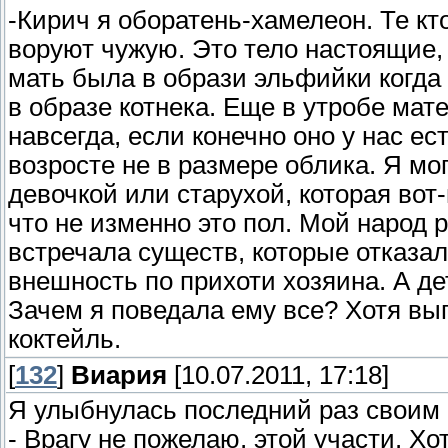
-Кирич я оборатень-хамелеон. Те кт
воруют чужую. Это тело настоящие,
мать была в образи эльфийки когда 
в образе котнека. Еще в утробе мат
навсегда, если конечно оно у нас ес
возросте не в размере облика. Я мо
девочкой или старухой, которая вот-
что не изменно это пол. Мой народ р
встречала существ, которые отказа
внешность по прихоти хозяина. А дет
Зачем я поведала ему все? Хотя вы
коктейль.
[
132
]
Виария
[10.07.2011, 17:18]
Я улыбнулась последний раз своим
- Врагу не пожелаю, этой участи. Хо