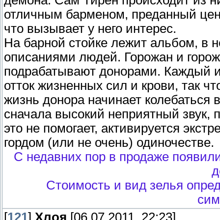
демона. Сам Тирен происходит из ни
отличным барменом, преданный цени
что вызывает у него интерес.
На барной стойке лежит альбом, в н
описаниями людей. Горожан и горож
подрабатывают донорами. Каждый 
отток жизненных сил и крови, так чт
жизнь донора начинает колебаться 
сначала высокий неприятный звук, п
это не помогает, активируется экст
гордом (или не очень) одиночестве.
С недавних пор в продаже появил
д
Стоимость и вид зелья опре
сим
[
121
]
Хлоя
[06.07.2011, 22:23]