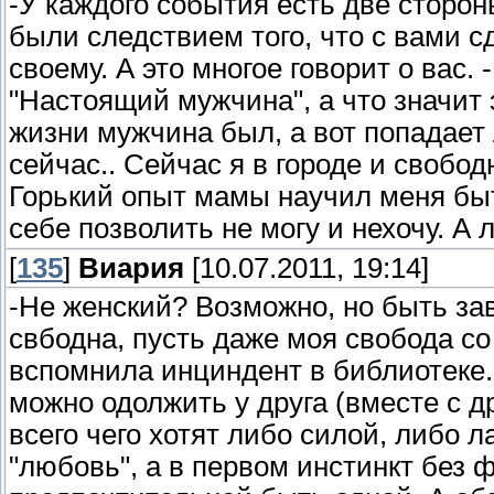
-У каждого события есть две сторон
были следствием того, что с вами с
своему. А это многое говорит о вас. 
"Настоящий мужчина", а что значит
жизни мужчина был, а вот попадает л
сейчас.. Сейчас я в городе и свобод
Горький опыт мамы научил меня быть
себе позволить не могу и нехочу. А 
[
135
]
Виария
[10.07.2011, 19:14]
-Не женский? Возможно, но быть за
свбодна, пусть даже моя свобода с
вспомнила инциндент в библиотеке. 
можно одолжить у друга (вместе с 
всего чего хотят либо силой, либо 
"любовь", а в первом инстинкт без