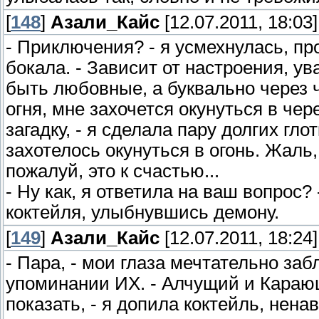
[
148
]
Азали_Кайс
[12.07.2011, 18:03]
- Приключения? - я усмехнулась, п
бокала. - Зависит от настроения, у
быть любовные, а буквально через ч
огня, мне захочется окунуться в чер
загадку, - я сделала пару долгих гло
захотелось окунуться в огонь. Жаль, 
пожалуй, это к счастью...
- Ну как, я ответила на ваш вопрос?
коктейля, улыбнувшись демону.
[
149
]
Азали_Кайс
[12.07.2011, 18:24]
- Пара, - мои глаза мечтательно за
упоминании ИХ. - Алчущий и Караю
показать, - я допила коктейль, нена