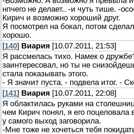
-Возможно. А возможно я превыла ис
нпчего не делает.. -и чуть тише. -
Кирич и возможно хороший друг.
Я посмотрел на бокал, потом сделал
хорошо.
[
140
]
Виария
[10.07.2011, 21:53]
Я рассмелась тихо. Намек о дружбе
заинтересовал, но ты не снизойдешь,
стала показывать этого.
- Я значит пуста. - подвела итог. - 
[
141
]
Виария
[10.07.2011, 22:08]
Я облактилась руками на столешниц
чем Кирич понял, я его поцеловала 
у самого выход заговорила.
-Мне тоже не хочеться тебя покидат