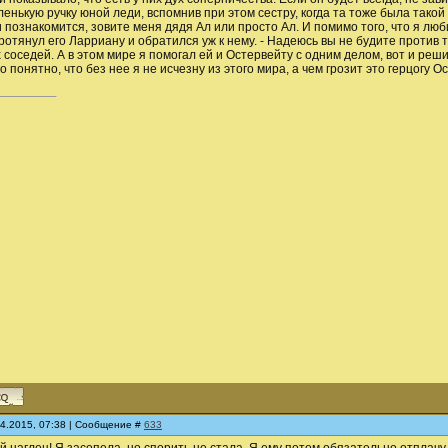
енькую ручку юной леди, вспомнив при этом сестру, когда та тоже была такой
и познакомится, зовите меня дядя Ал или просто Ал. И помимо того, что я люб
ротянул его Ларриану и обратился уж к нему. - Надеюсь вы не будите против т
соседей. А в этом мире я помогал ей и Остервейту с одним делом, вот и реш
 понятно, что без нее я не исчезну из этого мира, а чем грозит это герцогу 
04.2015, 07:38 | Сообщение #
633