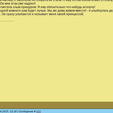
й наглец! Я засопела, но спорить не стала. Я ему потом обязательно отплачу,
Он мне итак уже надоел!
 ответила злым прищуром. Я ему обязательно что-нибудь испорчу!
в одной комнате нам будет лучше. Мы же дома живем вместе! - я улыбнулась д
. Он сразу улыбается и называет меня своей принцессой.
04.2015, 12:18 | Сообщение #
634