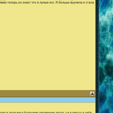
Думаю теперь он знает что я лучше его. Я больше выучила и стала
дую я друзьям и будущему окружению деток, т.е в чем-то и себе.