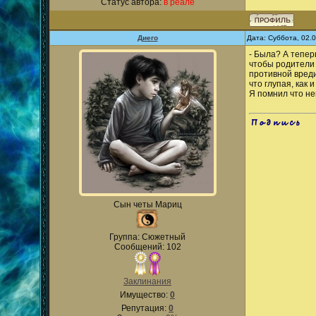
Статус автора:
в реале
Диего
Дата: Суббота, 02.
- Была? А тепер
чтобы родители 
противной вреди
что глупая, как 
Я помнил что не
.
Сын четы Мариц
Группа: Сюжетный
Сообщений: 102
Заклинания
Имущество:
0
Репутация:
0