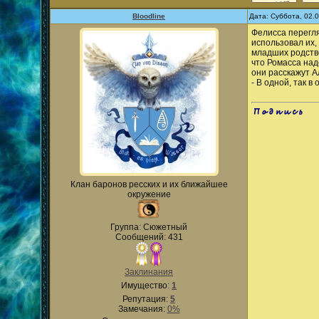
Bloodline
Дата: Суббота, 02.
Фелисса перегля
использовал их,
младших родстве
что Ромасса над
они расскажут А
- В одной, так 
.
Клан баронов ресских и их ближайшее
окружение
Группа: Сюжетный
Сообщений: 431
Заклинания
Имущество:
1
Репутация:
5
Замечания:
0%