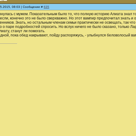
05.2015, 08:03 | Сообщение #
635
нулась с мужем. Показательным было то, что полную историю Алиата знал то
 если, конечно это не было сверхважно. Но этот вампир предпочитал знать и
нников. Знать, но остальным членам семьи практически не освещать, так чт
о о паре подробностей спросить. Но вслух ничего не было сказано, только Л
лиату, станут ли помогать.
в одной, пока обед накрывают, пойду распоряжусь, - улыбнулся беловолосый в