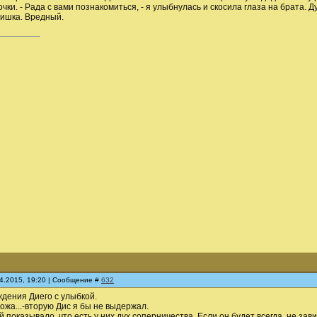
очки. - Рада с вами познакомиться, - я улыбнулась и скосила глаза на брата. 
чишка. Вредный.
04.2015, 19:20 | Сообщение #
632
дения Диего с улыбкой.
хожа...-вторую Дис я бы не выдержал.
 показывало, что есть у них дух соперничества. Если он будет всегда, не зави