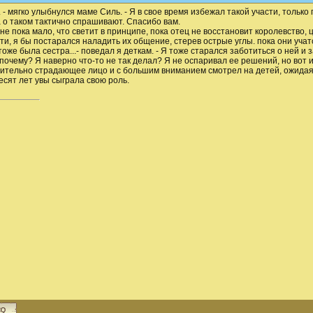
 - мягко улыбнулся маме Силь. - Я в свое время избежал такой участи, только 
а о таком тактично спрашивают. Спасибо вам.
не пока мало, что светит в принципе, пока отец не восстановит королевство, 
ети, я бы постарался наладить их общение, стерев острые углы. пока они учат
тоже была сестра...- поведал я деткам. - Я тоже старался заботиться о ней и
почему? Я наверно что-то не так делал? Я не оспаривал ее решений, но вот и
ительно страдающее лицо и с большим вниманием смотрел на детей, ожидая и
есят лет увы сыграла свою роль.