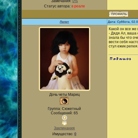
Замечания:
0%
Статус автора:
в реале
Лилит
Дата: Суббота, 02.
Какой он все же
- Дядя Ал, ваша
знала бы что оч
вести себя наст
стул ежик репея
.
Дочь четы Мариц
Группа: Сюжетный
Сообщений: 65
Заклинания
Имущество:
0