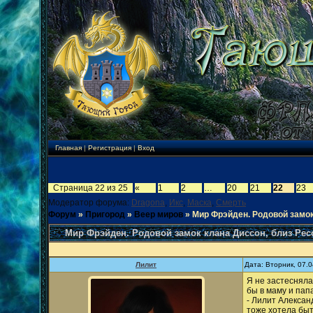
Главная
|
Регистрация
|
Вход
Страница
22
из
25
«
1
2
…
20
21
22
23
Модератор форума:
Dragona
,
Икс
,
Маска
,
Смерть
Форум
»
Пригород
»
Веер миров
»
Мир Фрэйден. Родовой замок
Мир Фрэйден. Родовой замок клана Диссон, близ Ре
Лилит
Дата: Вторник, 07.
Я не застесняла
бы в маму и папа
- Лилит Алексан
тоже хотела быт