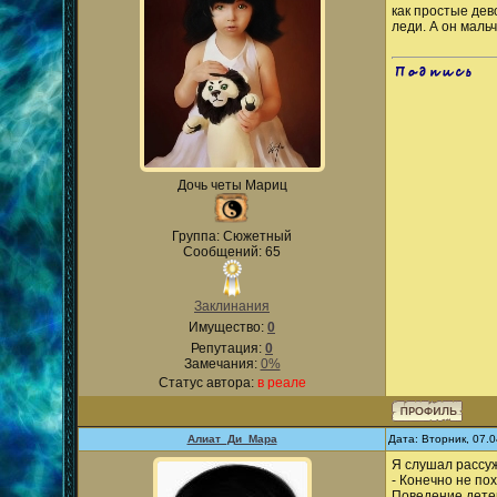
как простые дев
леди. А он маль
.
Дочь четы Мариц
Группа: Сюжетный
Сообщений: 65
Заклинания
Имущество:
0
Репутация:
0
Замечания:
0%
Статус автора:
в реале
Алиат_Ди_Мара
Дата: Вторник, 07.
Я слушал рассуж
- Конечно не по
Поведение детей