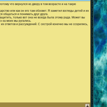
потому что вернулся ко двору в том возрасте и на такую
царство или как он его там обзовет. Я заметил взгляды детей и их
ся общаться и понимать друг друга.
 защитить, только вот она не всегда была этому рада. Может вы
з-за моих мы ругались.
х ответов и рассуждений. С сестрой конечно мы не ссорились,