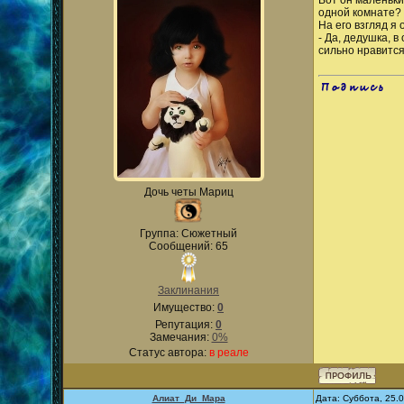
Вот он маленьки
одной комнате? 
На его взгляд я
- Да, дедушка, 
сильно нравится
.
Дочь четы Мариц
Группа: Сюжетный
Сообщений: 65
Заклинания
Имущество:
0
Репутация:
0
Замечания:
0%
Статус автора:
в реале
Алиат_Ди_Мара
Дата: Суббота, 25.