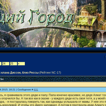
[
24
25
»
 клана Диссон, близ Рессы
(Рейтинг NC-17)
ссы
04.2015, 16:21 | Сообщение #
631
сь, я сравнивала этого дядю и папу. Папа конечно красивее, но дядя Алиат то
 огорчился бы. А так все как в сказке - у каждого дяди есть своя тетя, а у мое
дра, - я постаралась говорить так, как однажды услышала от мамы. У нее это 
ь королевой. И чтобы это Диего запомнил. А потом я протянула дяде Алиату ру