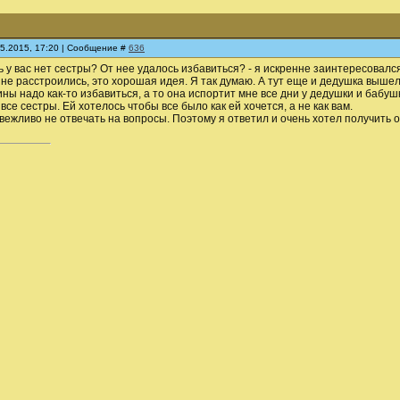
05.2015, 17:20 | Сообщение #
636
ь у вас нет сестры? От нее удалось избавиться? - я искренне заинтересовался
не расстроились, это хорошая идея. Я так думаю. А тут еще и дедушка вышел 
ны надо как-то избавиться, а то она испортит мне все дни у дедушки и бабу
и все сестры. Ей хотелось чтобы все было как ей хочется, а не как вам.
вежливо не отвечать на вопросы. Поэтому я ответил и очень хотел получить о