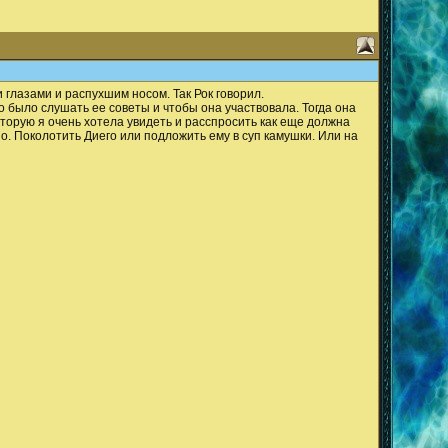
 глазами и распухшим носом. Так Рок говорил.
до было слушать ее советы и чтобы она участвовала. Тогда она
которую я очень хотела увидеть и расспросить как еще должна
но. Поколотить Диего или подложить ему в суп камушки. Или на