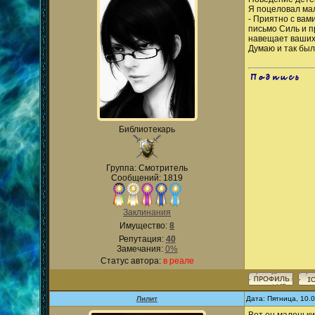
Я поцеловал мал
- Приятно с вам
письмо Силь и п
навещает ваших 
Думаю и так было
.
Библиотекарь
Группа: Смотритель
Сообщений: 1819
Заклинания
Имущество:
8
Репутация:
40
Замечания:
0%
Статус автора:
в реале
Лилит
Дата: Пятница, 10.