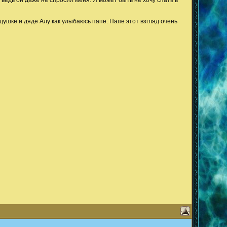
 ведь он даже не спросил меня. Я может быть не хочу спать в
едушке и дяде Алу как улыбаюсь папе. Папе этот взгляд очень