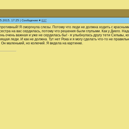
05.2015, 17:25 | Сообщение #
637
 противный! Я сморгнула слезы. Потому что леди не должна ходить с красными
 сестра на вас сердилась, потому что решения были глупыми. Как у Диего. На
ень очень важная и уже не сердилась бы! - я улыбнулась другу тети Сильвы, 
оящая леди. И как не должна. Тут нет Рока и я могу сделать что-то не правиль
. Он маленький, но колючий. Я видела на картинке.