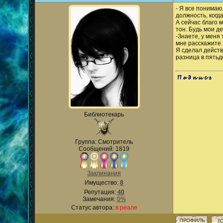
- Я все понимаю.
должность, когд
А сейчас благо м
тон. Будь мои д
-Знаете, у меня 
мне расскажите 
Я сделал действ
разница в пятьд
.
Библиотекарь
Группа: Смотритель
Сообщений: 1819
Заклинания
Имущество:
8
Репутация:
40
Замечания:
0%
Статус автора:
в реале