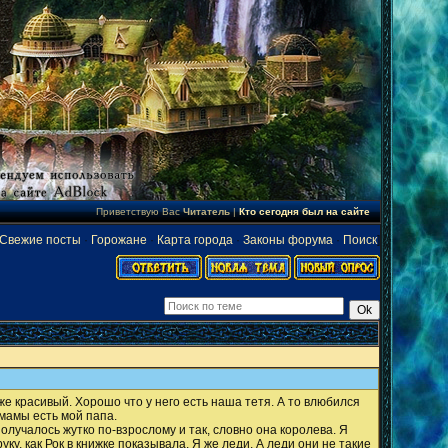
Приветствую Вас
Читатель
|
Кто сегодня был на сайте
Свежие посты
·
Горожане
·
Карта города
·
Законы форума
·
Поиск
]
же красивый. Хорошо что у него есть наша тетя. А то влюбился
й мамы есть мой папа.
получалось жутко по-взрослому и так, словно она королева. Я
ку, как Рок в книжке показывала. Я же леди. А леди они не такие