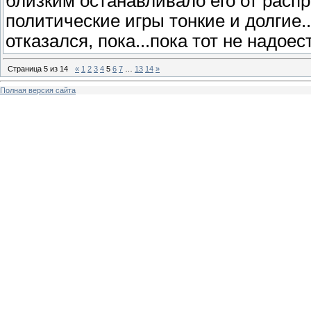
близким останавливало его от расп
политические игры тонкие и долгие..
отказался, пока...пока тот не надоест
Страница
5
из
14
«
1
2
3
4
5
6
7
…
13
14
»
Полная версия сайта