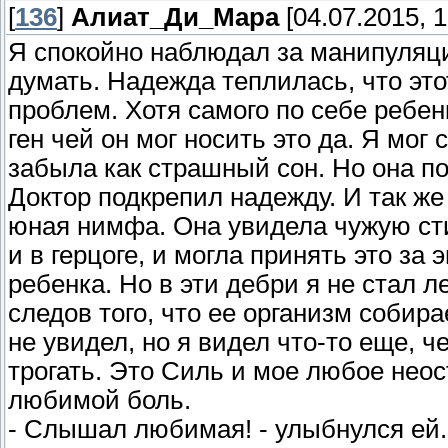
[
136
]
Алиат_Ди_Мара
[04.07.2015, 1
Я спокойно наблюдал за манипуляци
думать. Надежда теплилась, что эт
проблем. Хотя самого по себе ребен
ген чей он мог носить это да. Я мог
забыла как страшный сон. Но она по
Доктор подкрепил надежду. И так же 
юная нимфа. Она увидела чужую сти
и в герцоге, и могла принять это за
ребенка. Но в эти дебри я не стал л
следов того, что ее организм собира
не увидел, но я видел что-то еще, ч
трогать. Это Силь и мое любое нео
любимой боль.
- Слышал любимая! - улыбнулся ей.