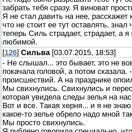
забрать тебя сразу. Я виноват прост
Я не стал давить на нее, расскажет 
что не стоит ее тут оставлять, знал
теперь Силь страдает, страдает, а я
любимой.
[
126
]
Сильва
[03.07.2015, 18:53]
- Не слышал... это бывает, это не в
покачала головой, а потом сказала.
происшествий. А на празднике опоил
Мы свихнулись. Свихнулись и пере
которая увидела следы зелья на нас 
Вот и все. Такая херня... и я не зн
какое-то зелье обрело надо мной та
Мы просто свихнулись.
Я рублено говорила специально, что