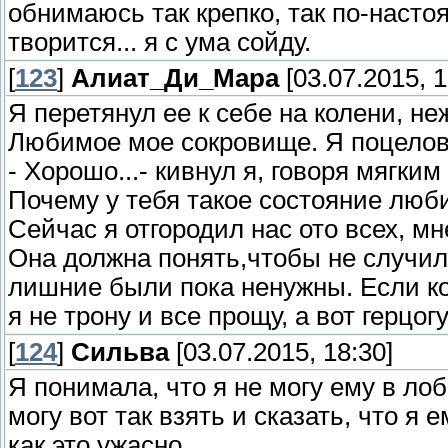
обнимаюсь так крепко, так по-насто
творится... я с ума сойду.
[
123
]
Алиат_Ди_Мара
[03.07.2015, 1
Я перетянул ее к себе на колени, не
Любимое мое сокровище. Я поцелов
- Хорошо...- кивнул я, говоря мягким
Почему у тебя такое состояние люб
Сейчас я отгородил нас ото всех, мн
Она должна понять,чтобы не случило
лишние были пока ненужны. Если к
я не трону и все прощу, а вот герцог
[
124
]
Сильва
[03.07.2015, 18:30]
Я понимала, что я не могу ему в лоб
могу вот так взять и сказать, что я 
как это ужасно...