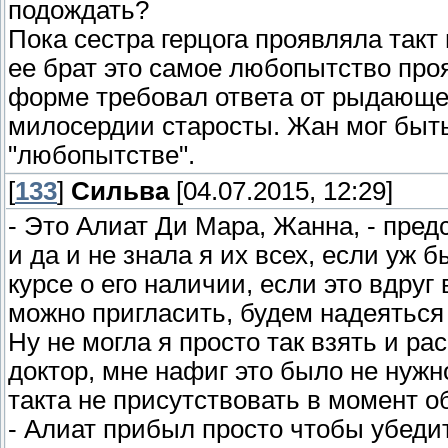
подождать?
Пока сестра герцога проявляла такт
ее брат это самое любопытство про
форме требовал ответа от рыдающей
милосердии старосты. Жан мог быть
"любопытстве".
[
133
]
Сильва
[04.07.2015, 12:29]
- Это Алиат Ди Мара, Жанна, - пред
и да и не знала я их всех, если уж
курсе о его наличии, если это вдруг
можно пригласить, будем надеяться 
Ну не могла я просто так взять и р
доктор, мне нафиг это было не нужно
такта не присутствовать в момент о
- Алиат прибыл просто чтобы убедить