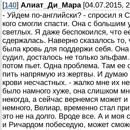
[
140
]
Алиат_Ди_Мара
[04.07.2015, 2
- Уйдем по-английски? - спросил я С
кого смогли спасти. Она с большим
светлых. Я даже беспокоился, что е
сдержалась. Наверно сказалось то, 
была кровь для поддержи себя. Она 
судил, досталось не только эльфам.
потом пьет. Одна проблема. Там ее 
пить напрямую из жертвы. И думаю
крови несчастных. - жалко мне их не
было намного хуже, она слишком мно
некогда, а сейчас вернемся может 
немного, Велиар, временно стал пр
это не на долго. Вроде все. А и моя
и Ричардом побеседую, может сможем