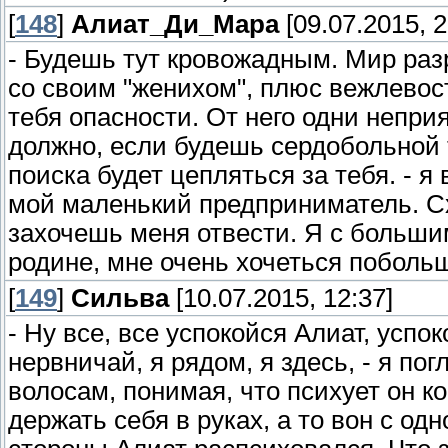
[
148
]
Алиат_Ди_Мара
[09.07.2015, 2
- Будешь тут кровожадным. Мир ра
со своим "женихом", плюс вежлевост
тебя опасности. От него одни неприя
должно, если будешь сердобольной
поиска будет цепляться за тебя. - я
мой маленький предприниматель. С
захочешь меня отвести. Я с больши
родине, мне очень хочеться побольш
[
149
]
Сильва
[10.07.2015, 12:37]
- Ну все, все успокойся Алиат, успок
нервничай, я рядом, я здесь, - я по
волосам, понимая, что психует он ко
держать себя в руках, а то вон с од