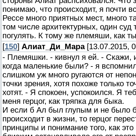
стороны Алиат распсиховался. Что за
понимаю, что происходит, я почти вс
Рессе много приятных мест, много 
том числе архитектурных, один суд то
погулять. К тому же племяши, как т
[
150
]
Алиат_Ди_Мара
[13.07.2015, 0
- Племяшки. - кивнул я ей. - Скажи,
когда маленькие были? - я вспомнил 
слишком уж много ругаются от непо
точки зрения, хотя похоже только то
хотят. - Я спокоен, успокоился. Я т
меня герцог, как тряпка для быка.
И если б Ал был глупым и не было б
происходит в жизни, то герцог пере
принципы и понимание того, как эт