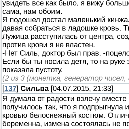
увидеть все как было, я вижу больш
сама, нам обоим.
Я подошел достал маленький кинжал
давая собраться в ладошке кровь. Т
Лужица расступилась от центра, соз
против крови я не властен.
-Нет Силь, доктор был прав. -поцело
Если бы ты носила детя, то на руке
показала пустоту.
(2 из 3 (монетка, генератор чисел, 
[
137
]
Сильва
[04.07.2015, 21:33]
Я думала от радости взлечу вместе 
получилось так, что я подпрыгнула 
кровью белоснежный костюм. Отличн
беременна, измена состоялась не по