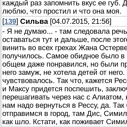
каждый раз запомнить вкус ее губ. Д
люблю, что простил и что она моя.
[
139
]
Сильва
[04.07.2015, 21:56]
- Я не думаю... - там следовала речь
оставаться тут и дальше, после этог
винить во всех грехах Жана Остервей
получилось. Самое обидное было в т
общем даже понравился, но были пр
него замуж, не хотела детей от него.
чувствовалось. Так что, кажется Ре
и Максу придется поспешить, заключ
перешагивать через нас с Алиатом, н
нам надо вернуться в Рессу, да. Так
отправимся в город, там Дис, Симил
как шло. Кстати, как поживает Сим