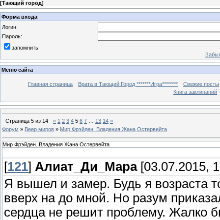
[
Тающий город
]
Форма входа
Логин:
Пароль:
запомнить
Забыл
Меню сайта
Главная страница
Врата в Тающий Город *******Игра********
Свежие посты
Книга заклинаний
Страница
5
из
14
«
1
2
3
4
5
6
7
…
13
14
»
Форум
»
Веер миров
»
Мир Фрэйден. Владения Жана Остервейта
Мир Фрэйден. Владения Жана Остервейта
[
121
]
Алиат_Ди_Мара
[03.07.2015, 1
Я вышел и замер. Будь я возраста т
вверх на до мной. Но разум приказа
сердца не решит проблему. Жалко б