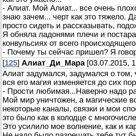
- Алиат. Мой Алиат... все очень плохо
знаю зачем... черт как это тяжело. Д
просто сидеть и рассказывать, подож
Я обняла ладонями плечи и постара
конвульсиях от всего происходящего
- Почему ты сейчас пришел? Я говор
[
125
]
Алиат_Ди_Мара
[03.07.2015, 1
Алиат задумался, задумался о том, 
вся его магия изменяется до сих по
- Прости любимая...Наверно надо рас
Мой мир уничтожен, а магические в
некоторые каналы, связки и мои спо
это было как в колодце с многочисл
Это усилило мое волнение, как и кар
Не надо было разрешать тебе тут б