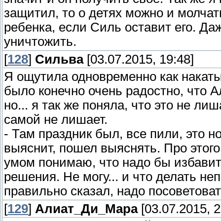
защитил, то о детях можно и молчат
ребенка, если Силь оставит его. Да
уничтожить.
[
128
]
Сильва
[03.07.2015, 19:48]
Я ощутила одновременно как накаты
было конечно очень радостно, что 
но... я так же поняла, что это не л
самой не лишает.
- Там праздник был, все пили, это н
выяснит, пошел выяснять. Про этого 
умом понимаю, что надо бы избавить
решения. Не могу... и что делать не
правильно сказал, надо посоветоват
[
129
]
Алиат_Ди_Мара
[03.07.2015, 2