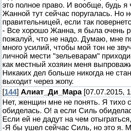
это полное право. И вообще, будь я
Жанной тут сейчас поругалась. Но н
правительницей, если так повернетс
- Все хорошо Жанна, я была очень р
пожалуй, что не надо. Думаю, мне п
много усилий, чтобы мой тон не зв
личной мести "зельеварам" приходил
как местный хозяин меня выпроваж
Никаких дел больше никогда не стан
выходит через жопу.
[
144
]
Алиат_Ди_Мара
[07.07.2015, 1
Нет, женщин мне не понять. Я тихо
обиделась. О! а если Силь обиделас
Если ей не дадут на чем отыграться,
-Я бы ушел сейчас Силь, но это я. 