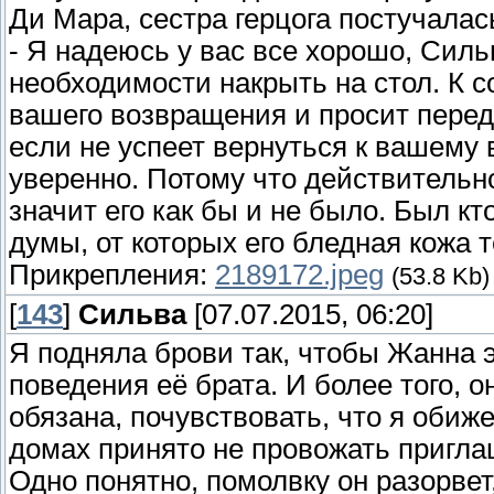
Ди Мара, сестра герцога постучалас
- Я надеюсь у вас все хорошо, Силь
необходимости накрыть на стол. К 
вашего возвращения и просит перед
если не успеет вернуться к вашему
уверенно. Потому что действительн
значит его как бы и не было. Был кт
думы, от которых его бледная кожа т
Прикрепления:
2189172.jpeg
(53.8 Kb)
[
143
]
Сильва
[07.07.2015, 06:20]
Я подняла брови так, чтобы Жанна э
поведения её брата. И более того, 
обязана, почувствовать, что я обиж
домах принято не провожать приглаше
Одно понятно, помолвку он разорвет