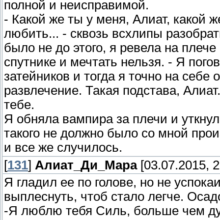
полной и неисправимой.
- Какой же ты у меня, Алиат, какой 
любить... - сквозь всхлипы разобра
было не до этого, я ревела на плеч
спутнике и мечтать нельзя. - Я пого
затейников и тогда я точно на себе
развлечение. Такая подстава, Алиат.
тебе.
Я обняла вампира за плечи и уткнул
такого не должно было со мной прои
и все же случилось.
[
131
]
Алиат_Ди_Мара
[03.07.2015, 2
Я гладил ее по голове, но не успок
выплеснуть, чтоб стало легче. Осадо
-Я люблю тебя Силь, больше чем дум