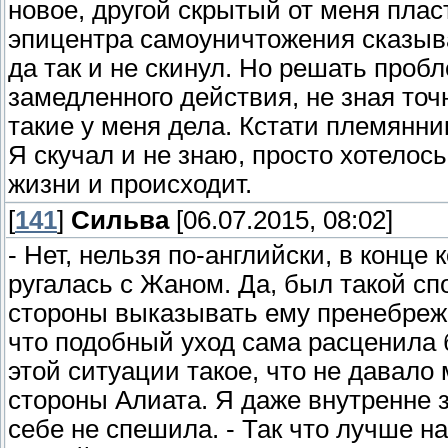
новое, другой скрытый от меня плас
эпицентра самоуничтожения сказыва
да так и не скинул. Но решать проб
замедленного действия, не зная точн
такие у меня дела. Кстати племянник
Я скучал и не знаю, просто хотелос
жизни и происходит.
[
141
]
Сильва
[06.07.2015, 08:02]
- Нет, нельзя по-английски, в конце
ругалась с Жаном. Да, был такой сп
стороны выказывать ему пренебреже
что подобный уход сама расценила б
этой ситуации такое, что не давал
стороны Алиата. Я даже внутренне 
себе не спешила. - Так что лучше н