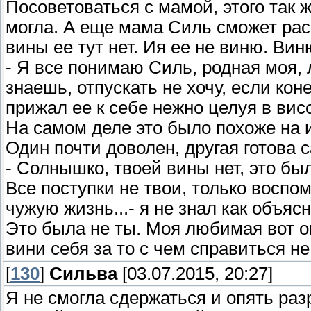
Посоветоваться с мамой, этого так ж
могла. А еще мама Силь сможет расс
вины ее тут нет. Ия ее не виню. Виню
- Я все понимаю Силь, родная моя,
знаешь, отпускать не хочу, если кон
прижал ее к себе нежно целуя в висо
На самом деле это было похоже на 
Один почти доволен, другая готова с
- Солнышко, твоей вины нет, это был
Все поступки не твои, только воспо
чужую жизнь...- я не знал как объяс
Это была не ты. Моя любимая вот она
вини себя за то с чем справиться не
[
130
]
Сильва
[03.07.2015, 20:27]
Я не смогла сдержаться и опять раз