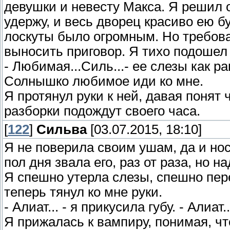
девушки и невесту Макса. Я решил о
удержу, и весь дворец красиво ею б
лоскуты было огромным. Но требова
выносить приговор. Я тихо подошел 
- Любимая...Силь...- ее слезы как ра
Солнышко любимое иди ко мне.
Я протянул руки к ней, давая понят ч
разборки подождут своего часа.
[
122
]
Сильва
[03.07.2015, 18:10]
Я не поверила своим ушам, да и нос
пол дня звала его, раз от раза, но 
Я спешно утерла слезы, спешно пер
теперь тянул ко мне руки.
- Алиат... - я прикусила губу. - Али
Я прижалась к вампиру, понимая, чт