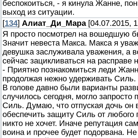
беспокоиться, - я кинула Жанне, по
выход из ситуации.
[
134
]
Алиат_Ди_Мара
[04.07.2015, 1
Я просто посмотрел на вошедшую бы
Значит невеста Макса. Макса я уважа
девушка заслуживала уважения, а во
сейчас зацикливаться на расправе н
- Приятно познакомиться леди Жанн
продолжая нежно удерживать Силь. -
В голове давно были варианты разви
случилось сегодня, могло запросто 
Силь. Думаю, что отпуская дочь он 
обеспечить защиту Силь от любого п
никто не хочет. Иначе репутация сам
воина и прочее будет подорвана. Не