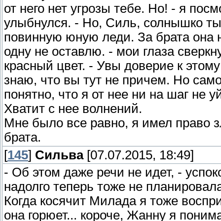
от него нет угрозы тебе. Но! - я п
улыбнулся. - Но, Силь, солнышко ты
повинную юную леди. За брата она н
одну не оставлю. - мои глаза сверкн
красный цвет. - Увы доверие к этом
знаю, что вы тут не причем. Но сам
понятно, что я от нее ни на шаг не
Хватит с нее волнений.
Мне было все равно, я имел право зл
брата.
[
145
]
Сильва
[07.07.2015, 18:49]
- Об этом даже речи не идет, - успо
надолго теперь тоже не планировала
Когда косячит Милада я тоже воспри
она горюет... короче, Жанну я поним