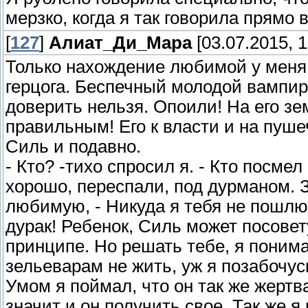
мерзко, когда я так говорила прямо
[
127
]
Алиат_Ди_Мара
[03.07.2015, 1
Только нахождение любимой у меня н
герцога. Беспечный молодой вампир,
доверить нельзя. Опоили! На его зе
правильным! Его к власти и на пуше
Силь и подавно.
- Кто? -тихо спросил я. - Кто посме
хорошо, переспали, под дурманом. З
любимую, - Никуда я тебя не пошлю!
дурак! Ребенок, Силь может посове
принципе. Но решать тебе, я понимаю
зельеварам не жить, уж я позабочусь
Умом я поймал, что он так же жертва
значит и он получить свое. Так же я