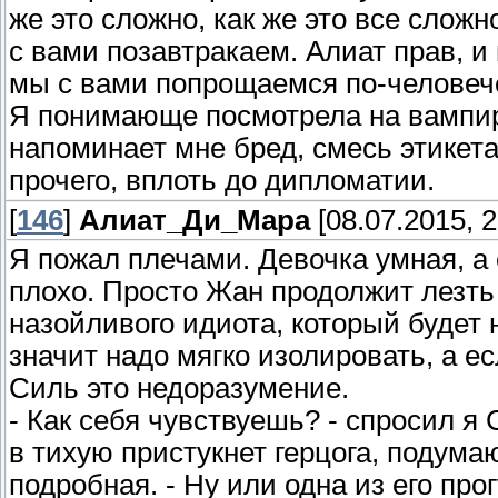
же это сложно, как же это все сложн
с вами позавтракаем. Алиат прав, и
мы с вами попрощаемся по-человеч
Я понимающе посмотрела на вампирш
напоминает мне бред, смесь этикета,
прочего, вплоть до дипломатии.
[
146
]
Алиат_Ди_Мара
[08.07.2015, 2
Я пожал плечами. Девочка умная, а 
плохо. Просто Жан продолжит лезть 
назойливого идиота, который будет
значит надо мягко изолировать, а ес
Силь это недоразумение.
- Как себя чувствуешь? - спросил я 
в тихую пристукнет герцога, подума
подробная. - Ну или одна из его прог