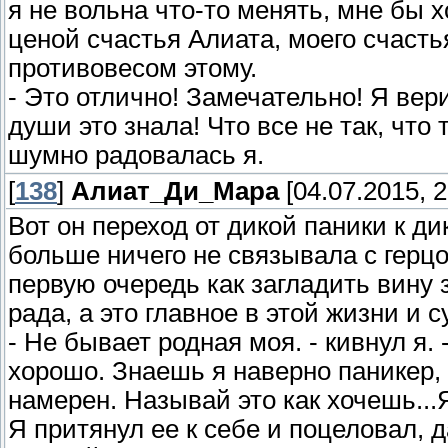
я не вольна что-то менять, мне бы х
ценой счастья Алиата, моего счасть
противовесом этому.
- Это отлично! Замечательно! Я вер
души это знала! Что все не так, что
шумно радовалась я.
[
138
]
Алиат_Ди_Мара
[04.07.2015, 2
Вот он переход от дикой паники к ди
больше ничего не связывала с герцо
первую очередь как загладить вину
рада, а это главное в этой жизни и
- Не бывает родная моя. - кивнул я.
хорошо. Знаешь я наверно паникер, н
намерен. Называй это как хочешь...
Я притянул ее к себе и поцеловал, д