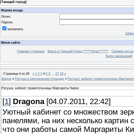
[
Тающий город
]
Форма входа
Логин:
Пароль:
запомнить
Забыл
Меню сайта
Главная страница
Врата в Тающий Город *******Игра********
Свежие посты
Книга заклинаний
Страница
4
из
28
«
1
2
3
4
5
6
…
27
28
»
Форум
»
Ратуша и центральная площадь
»
Ратуша: кабинет правительницы Маргарит
Ратуша: кабинет правительницы Маргариты Кирен
[
1
]
Dragona
[04.07.2011, 22:42]
Уютный кабинет со множеством зер
панелями, на них несколько картин 
что они работы самой Маргариты Кир