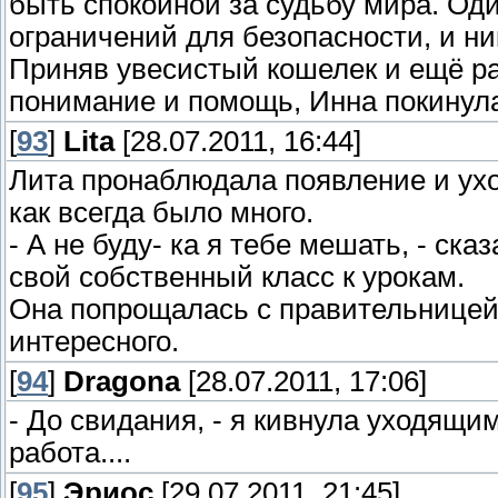
быть спокойной за судьбу мира. Од
ограничений для безопасности, и н
Приняв увесистый кошелек и ещё ра
понимание и помощь, Инна покинул
[
93
]
Lita
[28.07.2011, 16:44]
Лита пронаблюдала появление и ухо
как всегда было много.
- А не буду- ка я тебе мешать, - ска
свой собственный класс к урокам.
Она попрощалась с правительницей
интересного.
[
94
]
Dragona
[28.07.2011, 17:06]
- До свидания, - я кивнула уходящим
работа....
[
95
]
Эриос
[29.07.2011, 21:45]