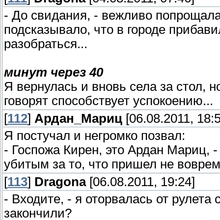
- До свидания, - вежливо попрощал
подсказывало, что в городе прибави
разобраться...
минут через 40
Я вернулась и вновь села за стол, но
говорят способствует успокоению...
[
112
]
Ардан_Мариц
[06.08.2011, 18:5
Я постучал и негромко позвал:
- Госпожа Кирен, это Ардан Мариц, 
убитым за то, что пришел не воврем
[
113
]
Dragona
[06.08.2011, 19:24]
- Входите, - я оторвалась от рулета
закончили?