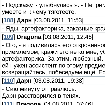
- Подскажу, - улыбнулась я. - Непри
умеете и к чему тяготеете.
[
108
]
Дарн
[03.08.2011, 11:53]
- Яды, артефакторика, заказные кра
[
109
]
Dragona
[03.08.2011, 12:46]
- Ого, - я подивилась его откровенн
приемлемом, кражи это не ко мне, уб
артефакторика. За этим, любезный, 
ей нужен ассистент по этому предмет
возвращайтесь, побеседуем ещё. Ест
[
110
]
Дарн
[03.08.2011, 19:38]
- Сию минуту отправлюсь.
Дарн расстворился в тенях.
[
111
]
Dragona
[04.08.2011, 07:46]