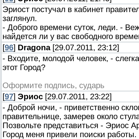
Эриост постучал в кабинет правите
заглянул.
- Доброго времени суток, леди. - В
найдется ли у вас свободного врем
[
96
]
Dragona
[29.07.2011, 23:12]
- Входите, молодой человек, - слегк
этот Город?
Оформите подпись, сударь
[
97
]
Эриос
[29.07.2011, 23:22]
- Доброй ночи, - приветственно скл
правительнице, замерев около стула.
Позвольте представиться - Эриос А
Город меня привели поиски работы. В