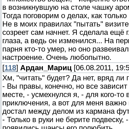
в возникнувшую на столе чашку аром
Тогда поговорим о делах, как только 
Не в моих правилах "пытать" визите
созреет сам начнет. Я сделала ещё 
глаза, а ведь он изменился... На пе
парня кто-то умер, но оно развеивал
настроение. Очень любопытно.
[
118
]
Ардан_Мариц
[06.08.2011, 19:5
Хм, "читать" будет? Да нет, вряд ли 
- Вы правы, конечно, но все зависит
месте, - усмехнулся я, - для кого-то
приключения, а вот для меня важно 
достал между делом из кармана фут
- Только в руки не берите подвеску,
появились шансы его полюбить.