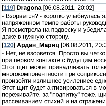
[
119
]
Dragona
[06.08.2011, 20:02]
- Взорвется? - коротко улыбнулась я
напряженном темпе работы руководи
Я посмотрела на подвеску и убедил
даже в нужную сторону.
[
120
]
Ардан_Мариц
[06.08.2011, 20:
- Нет, не взорвется. Просто вы четк
при первом контакте с будущим но
Этот щит может принадлежать тольк
многокомпонентности при соприкосно
произойти излишнее усилениее едно
Этот щит будет активироваться в мо
переживайте, за "подпитку" тоже, щ
рассеиванием стихий и на отражени