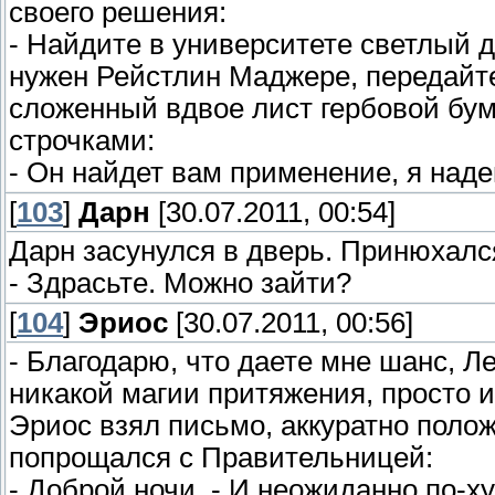
своего решения:
- Найдите в университете светлый 
нужен Рейстлин Маджере, передайте 
сложенный вдвое лист гербовой бум
строчками:
- Он найдет вам применение, я над
[
103
]
Дарн
[30.07.2011, 00:54]
Дарн засунулся в дверь. Принюхалс
- Здрасьте. Можно зайти?
[
104
]
Эриос
[30.07.2011, 00:56]
- Благодарю, что даете мне шанс, Л
никакой магии притяжения, просто и
Эриос взял письмо, аккуратно поло
попрощался с Правительницей:
- Доброй ночи. - И неожиданно по-ху