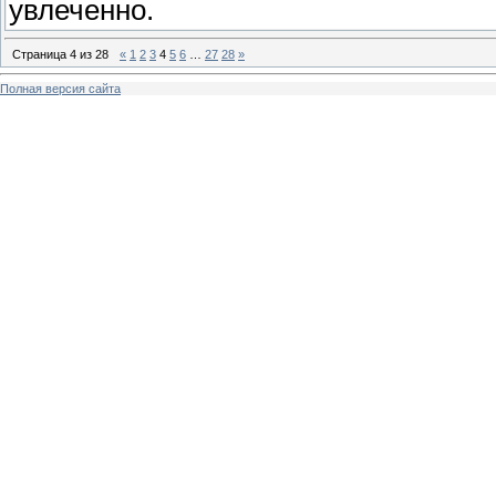
увлеченно.
Страница
4
из
28
«
1
2
3
4
5
6
…
27
28
»
Полная версия сайта