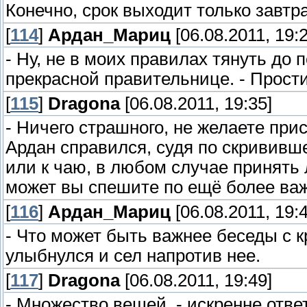
Конечно, срок выходит только завтр
[
114
]
Ардан_Мариц
[06.08.2011, 19:2
- Ну, не в моих правилах тянуть до 
прекрасной правительнице. - Прост
[
115
]
Dragona
[06.08.2011, 19:35]
- Ничего страшного, не желаете прис
Ардан справился, судя по скрививш
или к чаю, в любом случае принять 
может вы спешите по ещё более ва
[
116
]
Ардан_Мариц
[06.08.2011, 19:4
- Что может быть важнее беседы с 
улыбнулся и сел напротив нее.
[
117
]
Dragona
[06.08.2011, 19:49]
- Множество вещей, - искренне отве