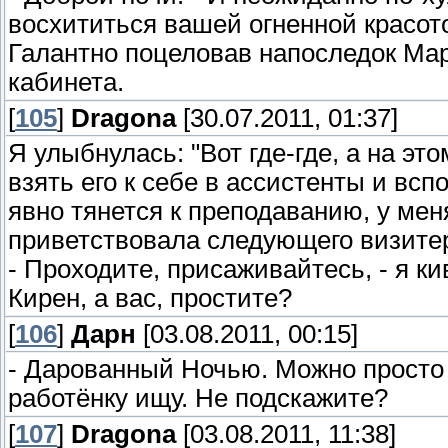
восхититься вашей огненной красото
Галантно поцеловав напоследок Мар
кабинета.
[
105
]
Dragona
[30.07.2011, 01:37]
Я улыбнулась: "Вот где-где, а на эт
взять его к себе в ассистенты и всп
явно тянется к преподаванию, у мен
приветствовала следующего визите
- Проходите, присаживайтесь, - я к
Кирен, а вас, простите?
[
106
]
Дарн
[03.08.2011, 00:15]
- Дарованный Ночью. Можно просто 
работёнку ищу. Не подскажите?
[
107
]
Dragona
[03.08.2011, 11:38]