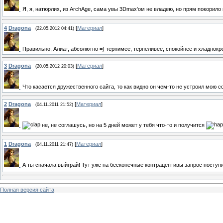
Я, я, натюрлих, из ArchAge, сама увы 3Dmax'ом не владею, но прям покорило
4
Dragona
[
Материал
]
(22.05.2012 04:41)
Правильно, Алиат, абсолютно =) терпимее, терпеливее, спокойнее и хладнокр
3
Dragona
[
Материал
]
(20.05.2012 20:03)
Что касается дружественного сайта, то как видно он чем-то не устроил мою с
2
Dragona
[
Материал
]
(04.11.2011 21:52)
не, не соглашусь, но на 5 дней может у тебя что-то и получится
1
Dragona
[
Материал
]
(04.11.2011 21:47)
А ты сначала выйграй! Тут уже на бесконечные контрацептивы запрос поступ
Полная версия сайта