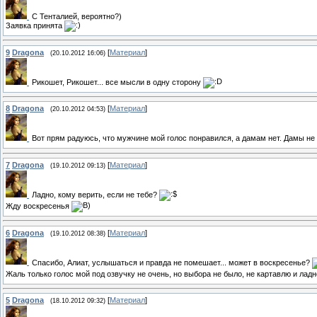
С Тенталией, вероятно?)
Заявка принята
9
Dragona
[
Материал
]
(20.10.2012 16:06)
Рикошет, Рикошет... все мысли в одну сторону
8
Dragona
[
Материал
]
(20.10.2012 04:53)
Вот прям радуюсь, что мужчине мой голос понравился, а дамам нет. Дамы не
7
Dragona
[
Материал
]
(19.10.2012 09:13)
Ладно, кому верить, если не тебе?
Жду воскресенья
6
Dragona
[
Материал
]
(19.10.2012 08:38)
Спасибо, Алиат, услышаться и правда не помешает... может в воскресенье?
Жаль только голос мой под озвучку не очень, но выбора не было, не картавлю и лад
5
Dragona
[
Материал
]
(18.10.2012 09:32)