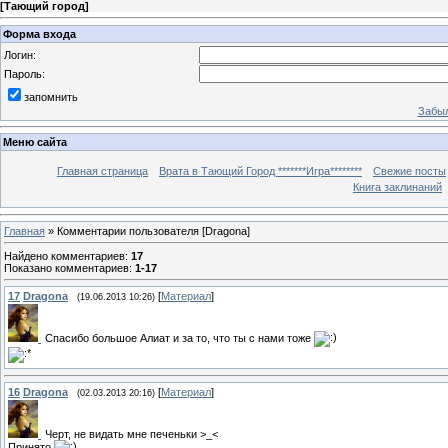
[
Тающий город
]
Форма входа
Логин:
Пароль:
запомнить
Забыл
Меню сайта
Главная страница
Врата в Тающий Город *******Игра********
Свежие посты
Книга заклинаний
Главная
» Комментарии пользователя [Dragona]
Найдено комментариев
:
17
Показано комментариев
:
1-17
17
Dragona
[
Материал
]
(19.06.2013 10:26)
Спасибо большое Алиат и за то, что ты с нами тоже
16
Dragona
[
Материал
]
(02.03.2013 20:16)
Черт, не видать мне печеньки >_<
Принято