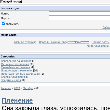
[
Тающий город
]
Форма входа
Логин:
Пароль:
запомнить
Забыл
Меню сайта
Главная страница
Врата в Тающий Город *******Игра********
Свежие посты
Книга заклинаний
Categories
Вербальные заклинания
[6]
Основные заклинания
[30]
Стихийные заклинания
[4]
Исцеляющие заклинания
[10]
Пространственные заклинания
[1]
Боевые заклинания
[1]
Защиты и щиты
[0]
Главная
»
2013
»
Октябрь
»
09
Пленение
Она закрыла глаза, успокоилась, пр