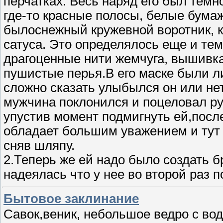
перчатках. Весь наряд его был тем
где-то красные полосы, белые бумаж
былоснежный кружевной воротник, к
сатуса. Это определялось еще и тем
драгоценные нити жемчуга, вышивка
пушистые перья.В его маске были л
сложно сказать улыбылся он или нет.
мужчина поклонился и поцеловал ру
упустив момент подмигнуть ей,после 
обладает большим уважением и тут 
сняв шляпу.
2.Теперь же ей надо было создать б
надеялась что у нее во второй раз 
Бытовое заклинание
Савок,веник, небольшое ведро с вод