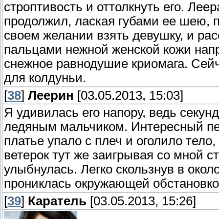
строптивость и оттолкнуть его. Леер
продолжил, лаская губами ее шею, 
своем желании взять девушку, и ра
пальцами нежной женской кожи напр
снежное равнодушие криомага. Сейч
для колдуньи.
[
38
]
Леерин
[03.05.2013, 15:03]
Я удивилась его напору, ведь секун
ледяным мальчиком. Интересный пер
платье упало с плеч и оголило тело,
ветерок тут же заигрывая со мной с
улыбнулась. Легко скользнув в окол
прониклась окружающей обстановко
[
39
]
Каратель
[03.05.2013, 15:26]