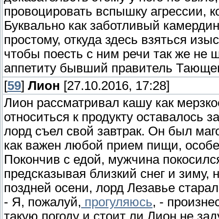
провоцировать вспышку агрессии, ко
Буквально как заботливый камердин
простому, откуда здесь взяться изыс
чтобы поесть с ним речи так же не 
аппетиту бывший правитель Тающег
[
59
]
Лион
[27.10.2016, 17:28]
Лион рассматривал кашу как мерзкое
относиться к продукту оставалось з
лорд съел свой завтрак. Он был маг
как важен любой прием пищи, особе
Покончив с едой, мужчина покосилс
предсказывая близкий снег и зиму,
поздней осени, лорд Лезавье старал
- Я, пожалуй,
прогуляюсь
, - произне
такую погоду и стоит ли Лион не за