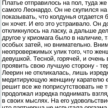
Платье отправилось на пол, туда ж
самого Леонардо. Он не скупился на
показывать, что колдунья отдается б
он хочет. И его это устраивало. Он д
откликнулось на ласку, а дальше де
другое у криомага было в наличие, т
особых затей, но внимательно. Вни
неопровержимых улик того, что жен
девушкой. Тесной, горячей, и очен
проявить свою лучшую сторону - те
Леерин не откликалась, лишь изредк
медитирующую женщину карателю ещ
решит все же поприсутствовать не т
продолжал изредка поднимать взгляд
в своих мыслях. На его удовольстви
что партнерша не испытала оргазма