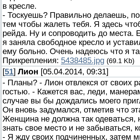
в кресле.
- Тоскуешь? Правильно делаешь, по 
тем чтобы жалеть тебя. Я здесь чт
рейда. Ну и сопроводить до места. 
я заняла свободное кресло и устави
ему больно. Очень надеюсь что я та
Прикрепления:
5438485.jpg
(69.1 Kb)
[
51
]
Лион
[05.04.2014, 09:31]
- Планы? - Лион отвлекся от своих
гостью. - Кажется вас, леди, манер
случае вы бы дождались моего при
Он вновь задумался, отметив что э
Женщина не должна так одеваться, 
знать свое место и не забываться, 
- Я жду своих подчиненных, затем мы