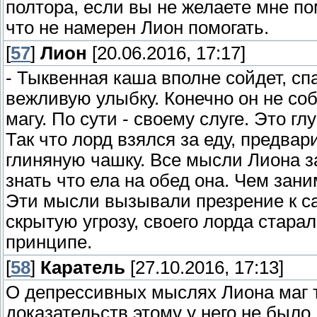
полтора, если вы не желаете мне по
что не намерен Лион помогать.
[
57
]
Лион
[20.06.2016, 17:17]
- Тыквенная каша вполне сойдет, сп
вежливую улыбку. Конечно он не со
магу. По сути - своему слуге. Это гл
Так что лорд взялся за еду, предва
глиняную чашку. Все мысли Лиона з
знать что ела на обед она. Чем зани
Эти мысли вызывали презрение к са
скрытую угрозу, своего лорда старал
принципе.
[
58
]
Каратель
[27.10.2016, 17:13]
О депрессивных мыслях Лиона маг т
доказательств этому у него не было,