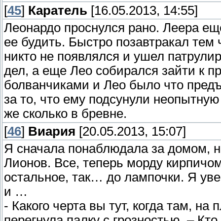
[
45
]
Каратель
[16.05.2013, 14:55]
Леонардо проснулся рано. Леера еще 
ее будить. Быстро позавтракал тем 
никто не появлялся и ушел патрулир
дел, а еще Лео собирался зайти к 
болванчиками и Лео было что предъ
за то, что ему подсунули неопытную
же сколько в бревне.
[
46
]
Виария
[20.05.2013, 15:07]
Я сначала понаблюдала за домом, н
Лионов. Все, теперь морду кирпичом,
остальное, так… до лампочки. Я ув
и …
- Какого черта вы тут, когда там, н
перегнула палку с грозностью. – Кт