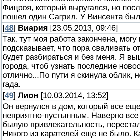
Фицроя, который выругался, но пос
пошел один Сагрил. У Винсента был
[
48
]
Виария
[23.05.2013, 09:46]
Так, тут моя работа закончена, могу
подсказывает, что пора сваливать 
будет разбираться и без меня. Я вы
города, чтоб узнать последние новос
отлично...По пути я скинула облик, 
гада.
[
49
]
Лион
[10.03.2014, 13:52]
Он вернулся в дом, который все ещ
неприятно-пустынным. Наверно все 
былую привлекательность, переста
Никого из карателей еще не было. К