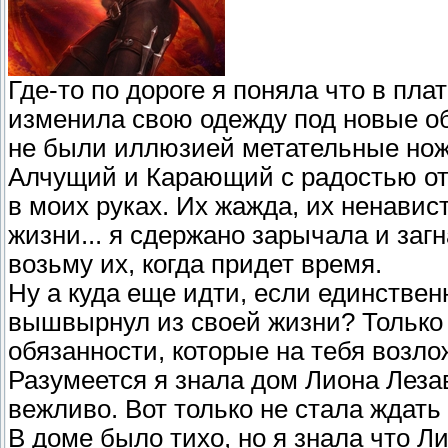
Где-то по дороге я поняла что в пла
изменила свою одежду под новые об
не были иллюзией метательные нож
Алчущий и Карающий с радостью от
в моих руках. Их жажда, их ненавис
жизни... я сдержано зарычала и заг
возьму их, когда придет время.
Ну а куда еще идти, если единствен
вышвырнул из своей жизни? Только 
обязанности, которые на тебя возло
Разумеется я знала дом Лиона Лезав
вежливо. Вот только не стала ждать
В доме было тихо, но я знала что Л