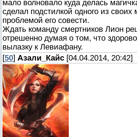
мало волновало куда делась магичк
сделал подстилкой одного из своих 
проблемой его совести.
Ждать команду смертников Лион реш
отрешенно думая о том, что здоров
вылазку к Левиафану.
[
50
]
Азали_Кайс
[04.04.2014, 20:42]