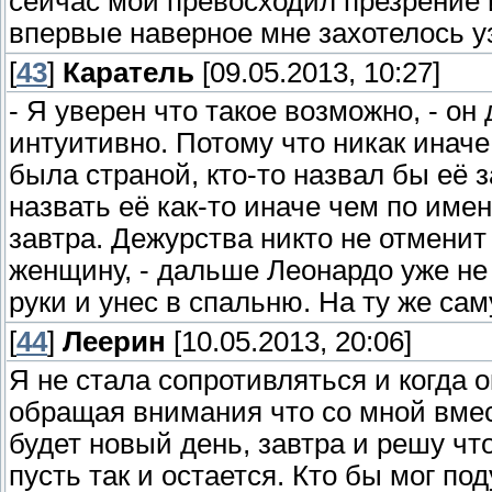
сейчас мой превосходил презрение
впервые наверное мне захотелось уз
[
43
]
Каратель
[09.05.2013, 10:27]
- Я уверен что такое возможно, - он
интуитивно. Потому что никак иначе
была страной, кто-то назвал бы её 
назвать её как-то иначе чем по имен
завтра. Дежурства никто не отменит
женщину, - дальше Леонардо уже не 
руки и унес в спальню. На ту же са
[
44
]
Леерин
[10.05.2013, 20:06]
Я не стала сопротивляться и когда о
обращая внимания что со мной вмес
будет новый день, завтра и решу что
пусть так и остается. Кто бы мог по