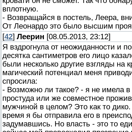
кровати он не сможет. Так что обна
вплотную.
- Возвращайся в постель, Леера, вн
От Леонардо это было высшим про
[
42
]
Леерин
[08.05.2013, 23:12]
Я вздрогнула от неожиданности и п
десятка сантиметров его лицо каза
были несколько другие взгляды на к
магический потенциал меня приводи
спросила:
- Возможно ли такое? - я не имела 
простуда или же совместное прожив
мужчиной в целом? Это как то дико. 
время я бы отправила его в преисп
задумавшись. Но власть - это то ед