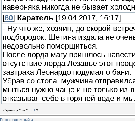
наверняка никогда не бывает холодн
[
60
]
Каратель
[19.04.2017, 16:17]
- Ну что же, хозяин, до скорой встр
подбородок. Щетина издала не очен
недовольно поморщиться.
После лорда магу пришлось навести
отсутствие лорда Лезавье этот проц
завтрака Леонардо подумал о бани.
Убрав со стола, мужчина отправилс
мыться нужно чаще и не только из-п
отказывая себе в горячей воде и мы
Страница
2
из
2
«
1
2
Полная версия сайта