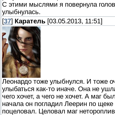
С этими мыслями я повернула голов
улыбнулась.
[
37
]
Каратель
[03.05.2013, 11:51]
Леонардо тоже улыбнулся. И тоже о
улыбаться как-то иначе. Она не ушла
чего хочет, а чего не хочет. А маг 
начала он погладил Леерин по щеке 
поцеловал. Целовал маг нетороплив