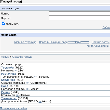
[
Тающий город
]
Форма входа
Логин:
Пароль:
запомнить
Забыл
Меню сайта
Главная страница
Врата в Тающий Город *******Игра********
Свежие посты
Книга заклинаний
Форум
»
Окраина города
Окраина города
Трущобы
(
7
/
920
)
Ночлежка
»»
(
Икс
)
Ристалище
(
5
/
531
)
Тренировочная площадка
»»
(
Bloodline
)
Кладбище
(
4
/
918
)
Окраина кладбища
»»
(
Смотритель
)
Порт
(
8
/
2789
)
Портовая площадь
»»
(
Маска
)
Руины
(
6
/
848
)
Катакомбы
»»
(
Юкихо
)
Темный лес
(
8
/
1714
)
Дом травницы Агаты (NC-17)
»»
(
Агата
)
Полная версия сайта