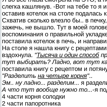
слегка кашлянув. -Вот на тебе то я и
оставив котелок на столе подалась 
Схватив сколько влезло бы.. в печку
зажечь, не вышло. Тут в моей голо
воспоминания о правильной укладке 
поставила котелок в печь, и направи
На столе я нашла книгу с рецептами
вздохнула.
"
Тысяча и один способ
пр
тут выбирать? Ладно, вот тут каж
поставила книгу с рецептом и потян
"Разделить
на четыре корня
"
..
Эм.. ну ладно... разделим...
я раздел
А что тут вообще нужно то...
-я п
4 части корня солодки
2 части папоротника