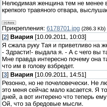
Нелюдимая женщина тем не менее вс
крепкого травяного отвара, выслуша
Прикрепления:
6178701.jpg
(286.3 Kb)
[
2
]
Виария
[10.09.2011, 10:03]
Я сжала руку Тая и приветливо на 
- Здрасти!- выдала я. - А с чего вы 
Мне правда интересно почему она та
что им в голову взбредет.
[
3
]
Виария
[10.09.2011, 14:51]
Резонно, но не почеловечески. Не л
это меня сейчас мало касается. Я т
дней, а вот интерено что теперь ему
Ой, что за бредовые мысли.