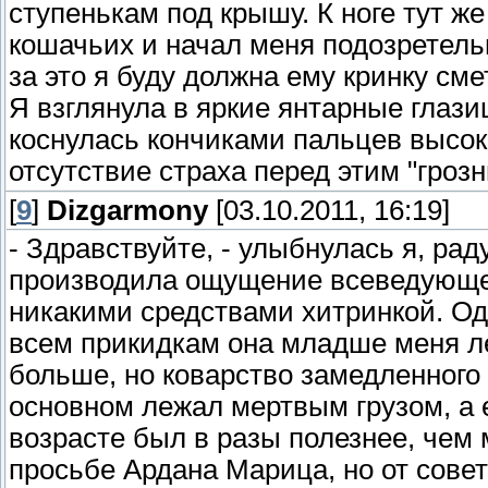
ступенькам под крышу. К ноге тут 
кошачьих и начал меня подозретель
за это я буду должна ему кринку сме
Я взглянула в яркие янтарные глази
коснулась кончиками пальцев высок
отсутствие страха перед этим "гроз
[
9
]
Dizgarmony
[03.10.2011, 16:19]
- Здравствуйте, - улыбнулась я, ра
производила ощущение всеведующе
никакими средствами хитринкой. Одн
всем прикидкам она младше меня лет
больше, но коварство замедленного
основном лежал мертвым грузом, а е
возрасте был в разы полезнее, чем 
просьбе Ардана Марица, но от совет