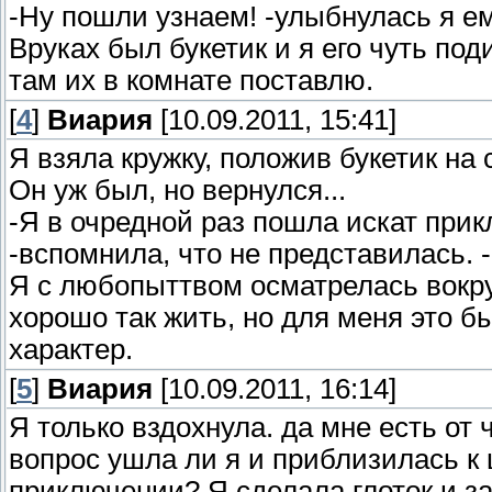
-Ну пошли узнаем! -улыбнулась я ем
Вруках был букетик и я его чуть по
там их в комнате поставлю.
[
4
]
Виария
[10.09.2011, 15:41]
Я взяла кружку, положив букетик на 
Он уж был, но вернулся...
-Я в очредной раз пошла искат прик
-вспомнила, что не представилась. 
Я с любопыттвом осматрелась вокруг
хорошо так жить, но для меня это б
характер.
[
5
]
Виария
[10.09.2011, 16:14]
Я только вздохнула. да мне есть от ч
вопрос ушла ли я и приблизилась к 
приключении? Я сделала глоток и за