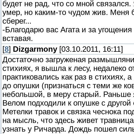
будет не рад, что со мной связался.
умер, но каким-то чудом жив. Меня б
сберег...
-Благодарю вас Агата и за угощения 
вставая.
[
8
]
Dizgarmony
[03.10.2011, 16:11]
Достаточно загруженая размышляния
стихиях, я вышла к лесу, недалеко о
практиковались как раз в стихиях, 
до опушки (признаться с теми же ко
небольшой, в меру старый. Раньше я
Велом подходили к опушке с другой 
Метелки травок и связка чеснока п
на мысль, что здесь живет травница
узнать у Ричарда. Дождь пошел сил