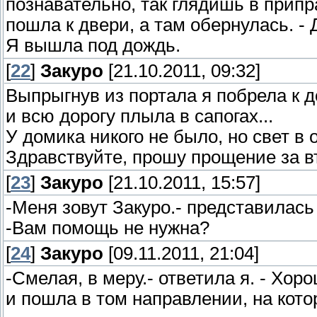
познавательно, так глядишь в припр
пошла к двери, а там обернулась. - 
Я вышла под дождь.
[
22
]
Закуро
[21.10.2011, 09:32]
Выпрыгнув из портала я побрела к д
и всю дорогу плыла в сапогах...
У домика никого не было, но свет в 
Здравствуйте, прошу прощение за вт
[
23
]
Закуро
[21.10.2011, 15:57]
-Меня зовут Закуро.- представилась 
-Вам помощь не нужна?
[
24
]
Закуро
[09.11.2011, 21:04]
-Смелая, в меру.- ответила я. - Хоро
и пошла в том направлении, на кот