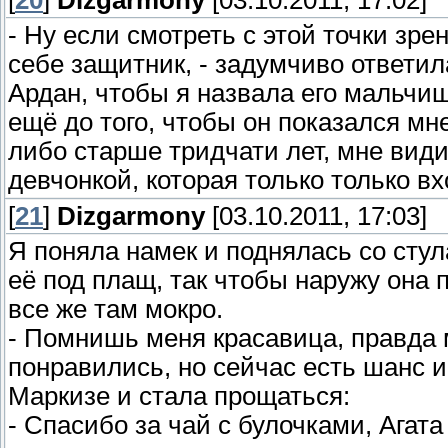
[
20
]
Dizgarmony
[03.10.2011, 17:02]
- Ну если смотреть с этой точки зре
себе защитник, - задумчиво ответил
Ардан, чтобы я назвала его мальчи
ещё до того, чтобы он показался мне
либо старше тридчати лет, мне вид
девчонкой, которая только только вх
[
21
]
Dizgarmony
[03.10.2011, 17:03]
Я поняла намек и поднялась со стул
её под плащ, так чтобы наружу она 
все же там мокро.
- Помнишь меня красавица, правда м
понравились, но сейчас есть шанс 
Маркизе и стала прощаться:
- Спасибо за чай с булочками, Агата