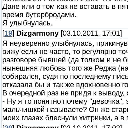
Дане или о том как не вставать в пя
время бутербродами.
Я улыбнулась.
[
19
]
Dizgarmony
[03.10.2011, 17:01]
Я неуверенно улыбнулась, прикинув
вижу если не часто, то регулярно то
разговоре бывшей (да толком и не 
нынешняя любовь того же Реджа (на
собирался, судя по последнему пись
отказала бы и так же вдохновенно г
В очередной раз не придя к выводу, 
- Ну я то понятно почему "девочка",
мальчишкой называете? Он же старше 
моих глазах блеснули хитринки, а в