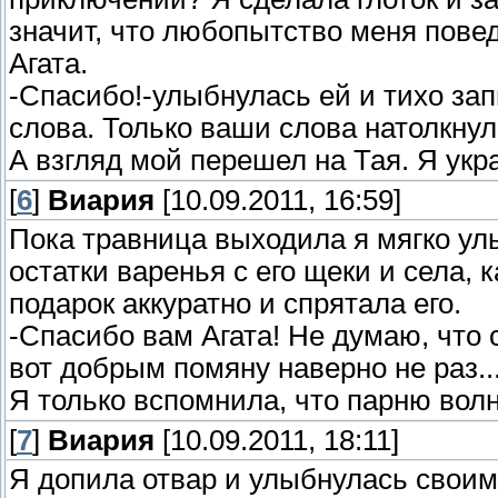
значит, что любопытство меня поведе
Агата.
-Спасибо!-улыбнулась ей и тихо зап
слова. Только ваши слова натолкнул
А взгляд мой перешел на Тая. Я укр
[
6
]
Виария
[10.09.2011, 16:59]
Пока травница выходила я мягко ул
остатки варенья с его щеки и села, 
подарок аккуратно и спрятала его.
-Спасибо вам Агата! Не думаю, что 
вот добрым помяну наверно не раз..
Я только вспомнила, что парню волн
[
7
]
Виария
[10.09.2011, 18:11]
Я допила отвар и улыбнулась своим