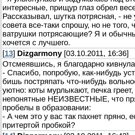
интересные, прищур глаз обрел весе
Рассказывал, шутка потрясная, - не
совета все-таки спрошу, но не того, 
ватрушки потрясающие? Я и обычные
хочется с лучшего.
[
13
]
Dizgarmony
[03.10.2011, 16:36]
Отсмеявшись, я благодарно кивнула
- Спасибо, попробую, как-нибудь ус
бишь постряпать что-нибудь вольно
уютно: коты мурлыкают, печка греет
непонятные НЕИЗВЕСТНЫЕ, что пря
пробелы в образовании:
- А чем это у вас так пахнет пряно,
притертой пробкой?