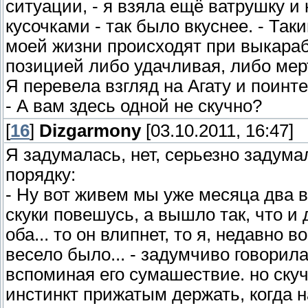
ситуации, - я взяла ещё ватрушку и
кусочками - так было вкуснее. - Та
моей жизни происходят при выкарабк
позицией либо удачливая, либо мерт
Я перевела взгляд на Агату и поинт
- А вам здесь одной не скучно?
[
16
]
Dizgarmony
[03.10.2011, 16:47]
Я задумалась, нет, серьезно задумал
порядку:
- Ну вот живем мы уже месяца два в
скуки повешусь, а вышло так, что и
оба... то он влипнет, то я, недавно 
весело было... - задумчиво говори
вспоминая его сумашествие. но скучно
инстинкт прижатым держать, когда на