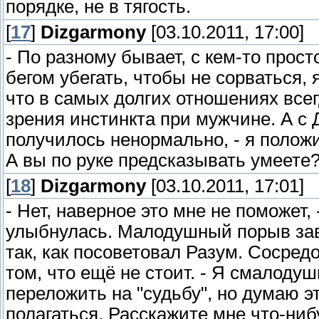
порядке, не в тягость.
[
17
]
Dizgarmony
[03.10.2011, 17:00]
- По разному бывает, с кем-то просто
бегом убегать, чтобы не сорваться, 
что в самых долгих отношениях всег
зрения инстинкта при мужчине. А с
получилось ненормально, - я положи
А вы по руке предсказывать умеете
[
18
]
Dizgarmony
[03.10.2011, 17:01]
- Нет, наверное это мне не поможет,
улыбнулась. Малодушный порыв за
так, как посоветовал Разум. Сосредо
том, что ещё не стоит. - Я смалоду
переложить на "судьбу", но думаю эт
полагаться. Расскажите мне что-ниб