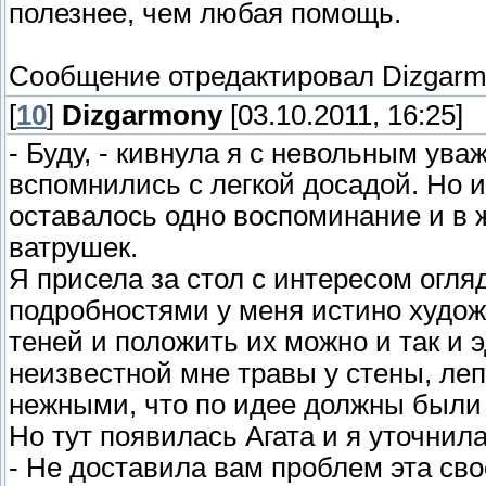
полезнее, чем любая помощь.
Сообщение отредактировал
Dizgar
[
10
]
Dizgarmony
[03.10.2011, 16:25]
- Буду, - кивнула я с невольным ув
вспомнились с легкой досадой. Но и
оставалось одно воспоминание и в ж
ватрушек.
Я присела за стол с интересом ог
подробностями у меня истино художе
теней и положить их можно и так и э
неизвестной мне травы у стены, леп
нежными, что по идее должны были
Но тут появилась Агата и я уточнила
- Не доставила вам проблем эта св