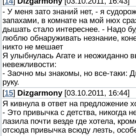
[
14
]
Dizgarmony
[03.10.2011, 16:43]
- У меня зато знаний нет, - я судор
запахами, в комнате на мой нюх ср
дышать стало интереснее. - Надо бу
люблю обнаруживать незнание, коне
никто не мешает
Я улыбнулась Агате и неожиданно в
невежливости:
- Заочно мы знакомы, но все-таки: 
руку.
[
15
]
Dizgarmony
[03.10.2011, 16:44]
Я кивнула в ответ на предложение х
- Это привычка с детства, никогда н
лазила почти везде где хотела, кром
отсюда привычка всюду лезть, особ