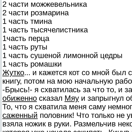
2 части можжевельника
2 части розмарина
1 часть тмина
1 часть тысячелистника
1часть перца
1 часть руты
1 часть сушеной лимонной цедры
1 часть ромашки
Жутко
... и кажется кот со мной был 
книгу, потом на мою начальную раб
-Брысь!- я схватилась за что то, и з
обиженно
сказал
Мяу
и запрыгнул об
То, что я схватила меня саму немног
саженный
половник! Что только не у
взяла ножик в руки. Размельчив нек