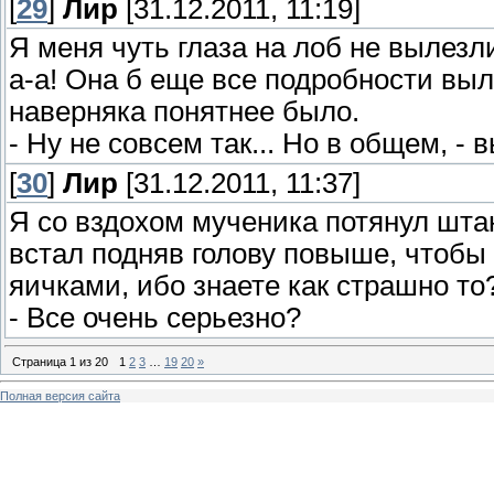
[
29
]
Лир
[31.12.2011, 11:19]
Я меня чуть глаза на лоб не вылезл
а-а! Она б еще все подробности выло
наверняка понятнее было.
- Ну не совсем так... Но в общем, -
[
30
]
Лир
[31.12.2011, 11:37]
Я со вздохом мученика потянул шта
встал подняв голову повыше, чтобы
яичками, ибо знаете как страшно то
- Все очень серьезно?
Страница
1
из
20
1
2
3
…
19
20
»
Полная версия сайта