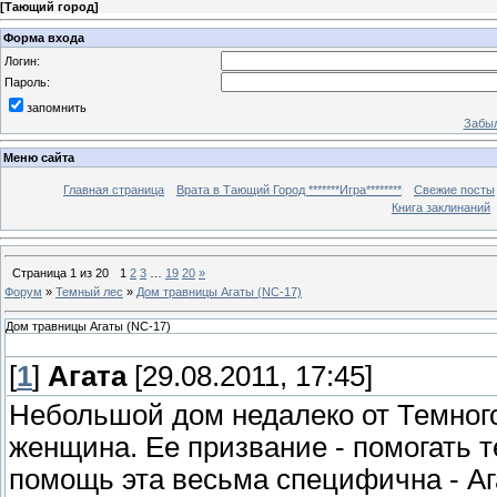
[
Тающий город
]
Форма входа
Логин:
Пароль:
запомнить
Забыл
Меню сайта
Главная страница
Врата в Тающий Город *******Игра********
Свежие посты
Книга заклинаний
Страница
1
из
20
1
2
3
…
19
20
»
Форум
»
Темный лес
»
Дом травницы Агаты (NC-17)
Дом травницы Агаты (NC-17)
[
1
]
Агата
[29.08.2011, 17:45]
Небольшой дом недалеко от Темного
женщина. Ее призвание - помогать 
помощь эта весьма специфична - Аг