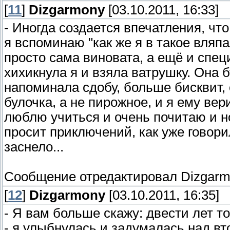
[
11
]
Dizgarmony
[03.10.2011, 16:33]
- Иногда создается впечатления, чт
я вспоминаю "как же я в такое вляп
просто сама виновата, а ещё и специ
хихикнула я и взяла ватрушку. Она б
напоминала сдобу, больше бисквит, 
булочка, а не пирожное, и я ему вер
люблю учиться и очень почитаю и н
просит приключений, как уже говори
заснело...
Сообщение отредактировал
Dizgar
[
12
]
Dizgarmony
[03.10.2011, 16:35]
- Я вам больше скажу: двести лет то
- я улыбнулась и задумалась над в