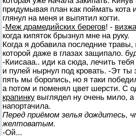
которая уже начала закипать. Кинув
придумывая план как поймать кота и
глянул на меня и выпятил когти.
-
Меж драмедийских берегов
! -
визжа
когда кипяток брызнул мне на руку.
Когда я добавила последние травы,
которой даже в глазах защипало. буд
-Киисааа.. иди ка сюда, лечить тебя 
и пулей нырнул под кровать. -Эт ты з
пять мы боролись, но я таки победил
а потом и поменял цвет шерсти. С 
крапинку
выглядел ну очень мило, а 
напортачила.
Перед приёмом зелья дождитесь, ч
желтоватым.
-Ой...