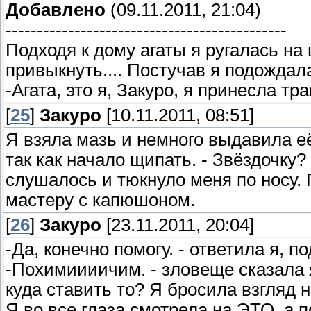
Добавлено
(09.11.2011, 21:04)
---------------------------------------------
Подходя к дому агаты я ругалась на 
привыкнуть.... Постучав я подождал
-Агата, это я, Закуро, я принесла тра
[
25
]
Закуро
[10.11.2011, 08:51]
Я взяла мазь и немного выдавила её
так как начало щипать. - Звёздочку?
слушалось и тюкнуло меня по носу. 
мастеру с капюшоном.
[
26
]
Закуро
[23.11.2011, 20:04]
-Да, конечно помогу. - ответила я, 
-Похимиииичим. - зловеще сказала я,
куда ставить то? Я бросила взгляд 
Я во все глаза смотрела на ЭТО, а п