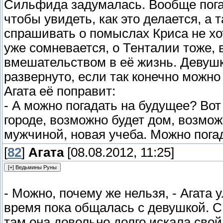
Сильфида задумалась. Вообще погад
чтобы увидеть, как это делается, а т
спрашивать о помыслах Криса не хот
уже сомневается, о Тенталии тоже,
вмешательством в её жизнь. Девушк
развернуто, если так конечно можно 
Агата её поправит:
- А можно погадать на будущее? Вот
городе, возможно будет дом, возмож
мужчиной, новая учеба. Можно погад
[
82
]
Агата
[08.08.2012, 11:25]
- Можно, почему же нельзя, - Агата
время пока общалась с девушкой. С
там она довольно долго искала свой