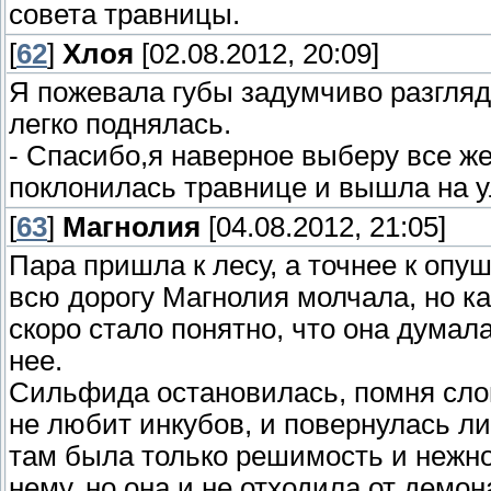
совета травницы.
[
62
]
Хлоя
[02.08.2012, 20:09]
Я пожевала губы задумчиво разгляд
легко поднялась.
- Спасибо,я наверное выберу все же
поклонилась травнице и вышла на у
[
63
]
Магнолия
[04.08.2012, 21:05]
Пара пришла к лесу, а точнее к опу
всю дорогу Магнолия молчала, но ка
скоро стало понятно, что она думал
нее.
Сильфида остановилась, помня слов
не любит инкубов, и повернулась ли
там была только решимость и нежно
нему, но она и не отходила от демон