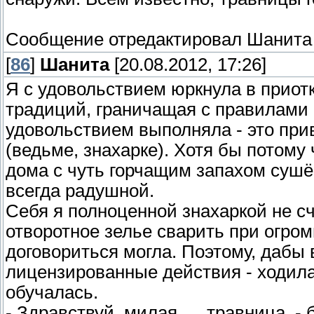
Сообщение отредактировал
Шанита
[
86
]
Шанита
[20.08.2012, 17:26]
Я с удовольствием юркнула в приот
традиций, граничащая с правилами 
удовольствием выполняла - это при
(ведьме, знахарке). Хотя бы потому
дома с чуть горчащим запахом сушён
всегда радушной.
Себя я полноценной знахаркой не с
отворотное зелье сварить при огро
договориться могла. Поэтому, дабы 
лицензированные действия - ходила
обучалась.
- Здравствуй, милая .... травница,