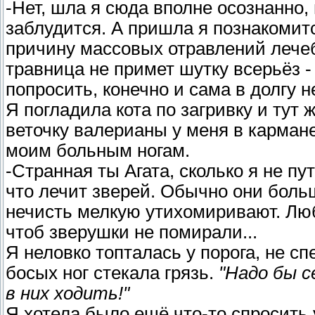
-Нет, шла я сюда вполне осознанно,
заблудится. А пришла я познакомитс
причину массовых отравлений лечеб
травница не примет шутку всерьёз -
попросить, конечно и сама в долгу н
Я погладила кота по загривку и тут 
веточку валерианы у меня в кармане
моим больным ногам.
-Странная ты Агата, сколько я не пу
что лечит зверей. Обычно они боль
нечисть мелкую утихомиривают. Лю
чтоб зверушки не помирали...
Я неловко топталась у порога, не сп
босых ног стекала грязь.
"Надо бы с
в них ходить!"
Я хотела было ещё что-то спросить 