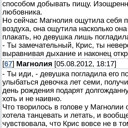
способом добывать пищу. Изощренна
любовника.
Но сейчас Магнолия ощутила себя п
воздуха, она ощутила насколько она 
плакать, но девушка лишь погладил
- Ты замечательный, Крис, ты неве
выравнивая дыхание и наконец откр
[
67
]
Магнолия
[05.08.2012, 18:17]
- Ты иди, - девушка погладила его п
улыбаться девочка лет семи, получ
день рождения подарят долгожданную
хоть и не наивно.
Что творилось в голове у Магнолии 
хотела танцевать и летать, и вообще
чувствовала, что Крис вовсе не в т