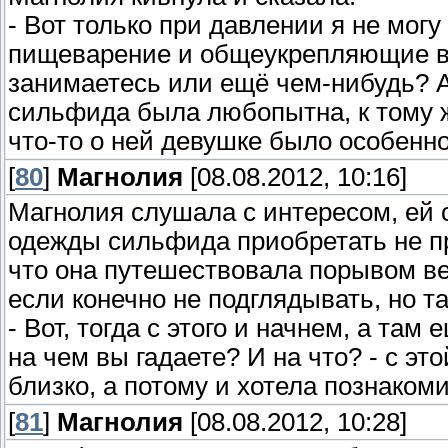
- Вот только при давлении я не мог
пищеварение и общеукрепляющие ве
занимаетесь или ещё чем-нибудь? А 
сильфида была любопытна, к тому ж
что-то о ней девушке было особенн
[
80
]
Магнолия
[08.08.2012, 10:16]
Магнолия слушала с интересом, ей с
одежды сильфида приобретать не пр
что она путешествовала порывом вет
если конечно не подглядывать, но 
- Вот, тогда с этого и начнем, а там 
на чем вы гадаете? И на что? - с э
близко, а потому и хотела познакоми
[
81
]
Магнолия
[08.08.2012, 10:28]