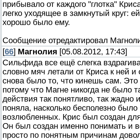
прибывало от каждого "глотка" Крис
легко уходящее в замкнутый круг: е
хорошо было ему.
Сообщение отредактировал
Магнол
[
66
]
Магнолия
[05.08.2012, 17:43]
Сильфида все ещё слегка вздрагивал
словно мяч летали от Криса к ней и 
снова было то, что кинешь сам. Эт
потому что Магне никогда не было т
действия так понятливо, так жадно 
поняла, насколько бесполезно было 
возлюбленных. Крис был создан для 
Он был создан именно понимать и в
просто по понятным причинам довол