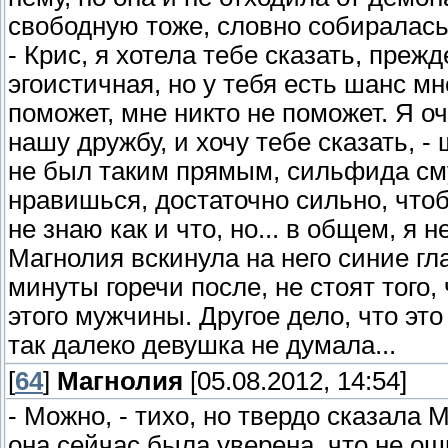
свободную тоже, словно собиралась 
- Крис, я хотела тебе сказать, преж
эгоистичная, но у тебя есть шанс мн
поможет, мне никто не поможет. Я о
нашу дружбу, и хочу тебе сказать, -
не был таким прямым, сильфида сму
нравишься, достаточно сильно, чтоб
не знаю как и что, но... в общем, я
Магнолия вскинула на него синие гла
минуты горечи после, не стоят того,
этого мужчины. Другое дело, что это
так далеко девушка не думала...
[
64
]
Магнолия
[05.08.2012, 14:54]
- Можно, - тихо, но твердо сказала М
она сейчас была уверена, что не ош