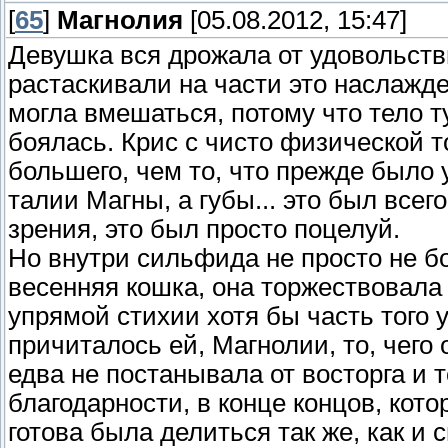
[
65
]
Магнолия
[05.08.2012, 15:47]
Девушка вся дрожала от удовольств
растаскивали на части это наслажде
могла вмешаться, потому что тело т
боялась. Крис с чисто физической т
большего, чем то, что прежде было 
талии Магны, а губы... это был всег
зрения, это был просто поцелуй.
Но внутри сильфида не просто не б
весенняя кошка, она торжествовала 
упрямой стихии хотя бы часть того 
причиталось ей, Магнолии, то, чего
едва не постанывала от восторга и т
благодарности, в конце концов, кот
готова была делиться так же, как и