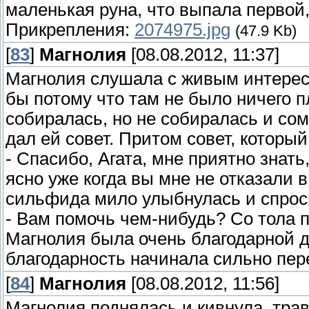
маленькая руна, что выпала первой, 
Прикрепления:
2074975.jpg
(47.9 Kb)
[
83
]
Магнолия
[08.08.2012, 11:37]
Магнолия слушала с живым интересо
бы потому что там не было ничего п
собиралась, но не собиралась и сом
дал ей совет. Притом совет, который
- Спасибо, Агата, мне приятно знать
ясно уже когда вы мне не отказали в
сильфида мило улыбнулась и спрос
- Вам помочь чем-нибудь? Со тола п
Магнолия была очень благодарной де
благодарность начинала сильно пер
[
84
]
Магнолия
[08.08.2012, 11:56]
Магнолия поднялась и кивнула, тра