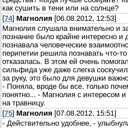
как сушить в тени или на солнце?
[
74
]
Магнолия
[06.08.2012, 12:53]
Магнолия слушала внимательно и з
познание было крайне интересно и 
познавала человеческие взаимоотно
перипетии решила познавать что-то 
отказалась. В этом ей очень помога
сильфида уже даже слегка соскучил
за руку, это было для девушки важно
- Поняла, вроде бы все, только поч
понятно... - Магнолия с интересом
на травницу.
[
75
]
Магнолия
[07.08.2012, 15:51]
- Действительно удобнее, - улыбнул