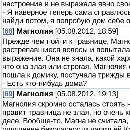
настроение и не выражала явно св
- Я наверное теперь сама справлюсь
найди потом, я попробую дом себе о
[
68
]
Магнолия
[05.08.2012, 18:59]
Прежде чем пойти к травнице, Магн
растрепавшиеся волосы и попытала
выражение. Она не знала, какой хар
что она злая или строгая. Магнолия
пошла к домику, постучала трижды в
- Есть кто-нибудь дома?
[
69
]
Магнолия
[05.08.2012, 19:13]
Магнолия скромно осталась стоять н
правит травница не злая, но очень к
деле. Вообще-то, Магна не считала, 
ощущение безопасности дарил ей Кр