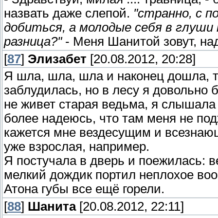
назвать даже слепой.
"странно, с 
добиться, а молодые себя в глуши 
разница?"
- Меня Шанитой зовут, на
[
87
]
Элизабет
[20.08.2012, 20:28]
Я шла, шла, шла и наконец дошла, т
заблудилась, но в лесу я довольно 
не живет старая ведьма, я слышала 
более надеюсь, что там меня не по
кажется мне вездесущим и всезнающи
уже взрослая, например.
Я постучала в дверь и поежилась: 
мелкий дождик портил неплохое вооб
Атона губы все ещё горели.
[
88
]
Шанита
[20.08.2012, 22:11]