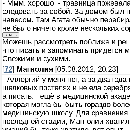
- Ммм, хорошо, - травница пожевала
следовать за собой. За домом был 
навесом. Там Агата обычно перебир
не было ничего кроме нескольких сор
Можешь рассмотреть поближе и реши
что писать и запоминать придется мн
Свежими и сухими.
[
72
]
Магнолия
[05.08.2012, 20:23]
- Аллергий у меня нет, а за два года
шелковых постелях и не ела серебря
а писать... ещё в медицинской акад
которая могла бы быть гораздо бол
медицинскую школу. Для сравнения, 
последней стадии, Магнолии хватил
умений бы тоже хватило, вот опыт...