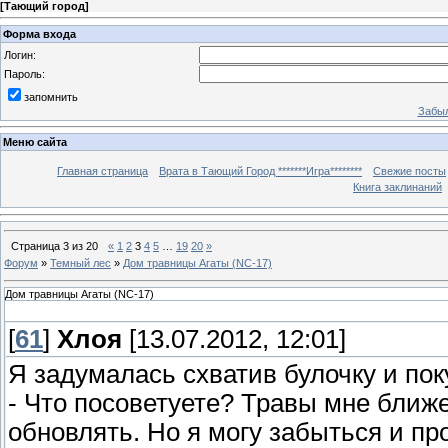
[
Тающий город
]
Форма входа
Логин:
Пароль:
запомнить
Забыл
Меню сайта
Главная страница
Врата в Тающий Город *******Игра********
Свежие посты
Книга заклинаний
Страница
3
из
20
«
1
2
3
4
5
…
19
20
»
Форум
»
Темный лес
»
Дом травницы Агаты (NC-17)
Дом травницы Агаты (NC-17)
[
61
]
Хлоя
[13.07.2012, 12:01]
Я задумалась схватив булочку и пок
- Что посоветуете? Травы мне ближе
обновлять. Но я могу забыться и пр