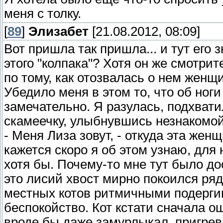
меня с толку.
[
89
]
Элизабет
[21.08.2012, 08:09]
Вот пришла так пришла... и тут его 
этого "колпака"? Хотя он же смотрите
по тому, как отозвалась о нем женщи
Убедило меня в этом то, что об ноги 
замечательно. Я разулась, подхватил
скамеечку, улыбнувшись незнакомой
- Меня Лиза зовут, - откуда эта женщ
кажется скоро я об этом узнаю, для
хотя бы. Почему-то мне тут было д
это лисий хвост мирно покоился ряд
местных котов ритмичными подерги
беспокойство. Кот кстати сначала 
вроде бы даже замурлыкал, пригре