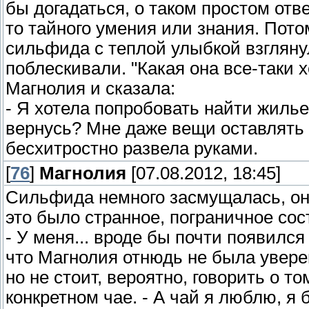
бы догадаться, о таком простом отве
то тайного умения или знания. Пото
сильфида с теплой улыбкой взглянул
поблескивали. "Какая она все-таки 
Магнолия и сказала:
- Я хотела попробовать найти жилье,
вернусь? Мне даже вещи оставлять н
бесхитростно развела руками.
[
76
]
Магнолия
[07.08.2012, 18:45]
Сильфида немного засмущалась, она 
это было странное, пограничное сос
- У меня... вроде бы почти появился
что Магнолия отнюдь не была уверена
но не стоит, вероятно, говорить о то
конкретном чае. - А чай я люблю, я