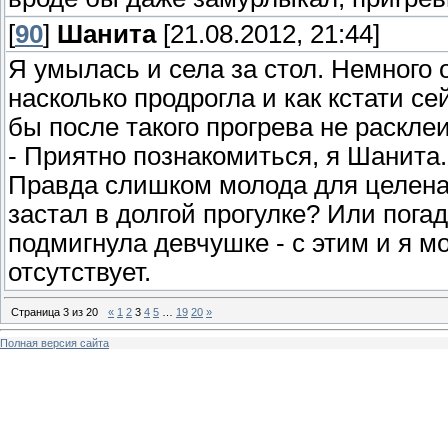
[
90
]
Шанита
[21.08.2012, 21:44]
Я умылась и села за стол. Немного 
насколько продрогла и как кстати се
бы после такого прогрева не раскле
- Приятно познакомиться, я Шанита.
Правда слишком молода для целенап
застал в долгой прогулке? Или пога
подмигнула девчушке - с этим и я м
отсутствует.
Страница
3
из
20
«
1
2
3
4
5
…
19
20
»
Полная версия сайта