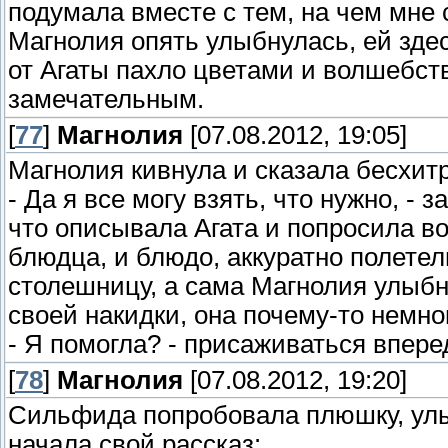
подумала вместе с тем, на чем мне 
Магнолия опять улыбнулась, ей здес
от Агаты пахло цветами и волшебст
замечательным.
[
77
]
Магнолия
[07.08.2012, 19:05]
Магнолия кивнула и сказала бесхит
- Да я все могу взять, что нужно, -
что описывала Агата и попросила во
блюдца, и блюдо, аккуратно полетел
столешницу, а сама Магнолия улыбн
своей накидки, она почему-то немно
- Я помогла? - присаживаться впере
[
78
]
Магнолия
[07.08.2012, 19:20]
Сильфида попробовала плюшку, улыб
начала свой рассказ: