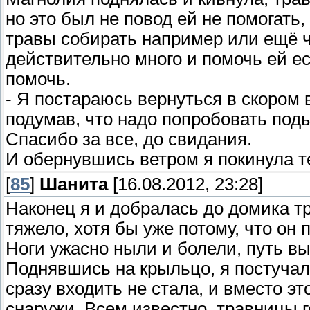
но это был не повод ей не помогать
травы собирать например или ещё чт
действительно много и помочь ей ест
помочь.
- Я постараюсь вернуться в скором 
подумав, что надо попробовать под
Спасибо за все, до свидания.
И обернувшись ветром я покинула т
[
85
]
Шанита
[16.08.2012, 23:28]
Наконец я и добралась до домика т
тяжело, хотя бы уже потому, что он 
Ноги ужасно ныли и болели, путь вы
Поднявшись на крыльцо, я постучал
сразу входить не стала, и вместо э
снаружи. Всем известно, травницы го