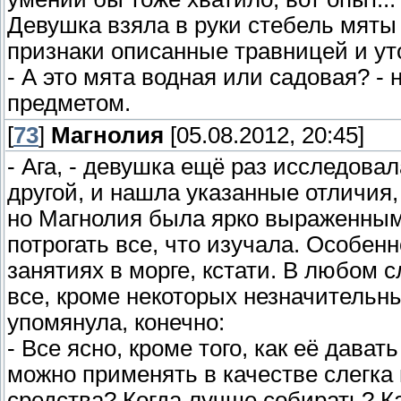
Девушка взяла в руки стебель мяты
признаки описанные травницей и ут
- А это мята водная или садовая? - 
предметом.
[
73
]
Магнолия
[05.08.2012, 20:45]
- Ага, - девушка ещё раз исследовал
другой, и нашла указанные отличия,
но Магнолия была ярко выраженным
потрогать все, что изучала. Особен
занятиях в морге, кстати. В любом 
все, кроме некоторых незначительны
упомянула, конечно:
- Все ясно, кроме того, как её дават
можно применять в качестве слегк
средства? Когда лучше собирать? Ка