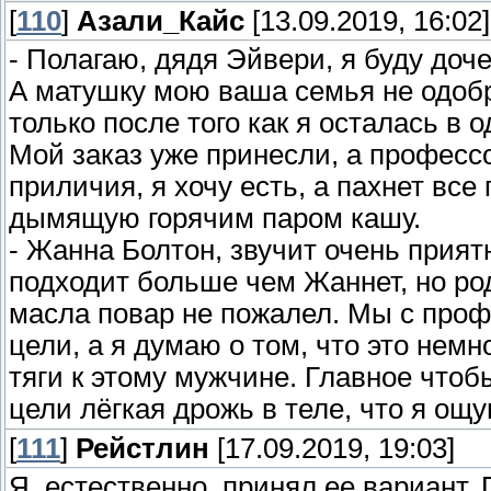
[
110
]
Азали_Кайс
[13.09.2019, 16:02]
- Полагаю, дядя Эйвери, я буду доч
А матушку мою ваша семья не одобр
только после того как я осталась в 
Мой заказ уже принесли, а професс
приличия, я хочу есть, а пахнет все
дымящую горячим паром кашу.
- Жанна Болтон, звучит очень прият
подходит больше чем Жаннет, но род
масла повар не пожалел. Мы с проф
цели, а я думаю о том, что это нем
тяги к этому мужчине. Главное чтоб
цели лёгкая дрожь в теле, что я о
[
111
]
Рейстлин
[17.09.2019, 19:03]
Я, естественно, принял ее вариант.