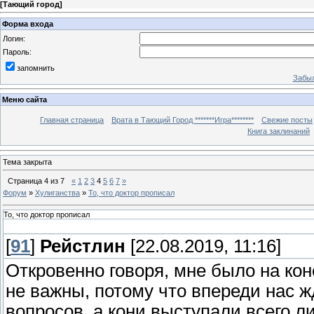
[
Тающий город
]
Форма входа
Логин:
Пароль:
запомнить
Забыл
Меню сайта
Главная страница
Врата в Тающий Город *******Игра********
Свежие посты
Книга заклинаний
Тема закрыта
Страница
4
из
7
«
1
2
3
4
5
6
7
»
Форум
»
Хулиганства
»
То, что доктор прописал
То, что доктор прописал
[
91
]
Рейстлин
[22.08.2019, 11:16]
Откровенно говоря, мне было на кон
не важны, потому что впереди нас 
вопросов, а кони выступали всего 