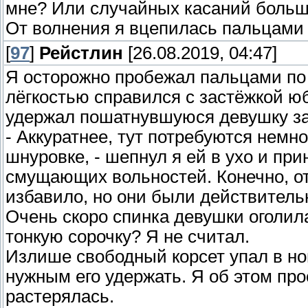
мне? Или случайных касаний больше
От волнения я вцепилась пальцами 
[
97
]
Рейстлин
[26.08.2019, 04:47]
Я осторожно пробежал пальцами по 
лёгкостью справился с застёжкой юб
удержал пошатнувшуюся девушку за
- Аккуратнее, тут потребуются немн
шнуровке, - шепнул я ей в ухо и пр
смущающих вольностей. Конечно, от
избавило, но они были действитель
Очень скоро спинка девушки оголила
тонкую сорочку? Я не считал.
Излише свободный корсет упал в ног
нужным его удержать. Я об этом про
растерялась.