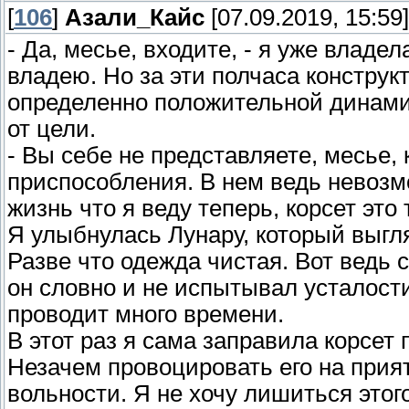
[
106
]
Азали_Кайс
[07.09.2019, 15:59]
- Да, месье, входите, - я уже владе
владею. Но за эти полчаса конструк
определенно положительной динамик
от цели.
- Вы себе не представляете, месье
приспособления. В нем ведь невозм
жизнь что я веду теперь, корсет это
Я улыбнулась Лунару, который выгл
Разве что одежда чистая. Вот ведь с
он словно и не испытывал усталост
проводит много времени.
В этот раз я сама заправила корсет
Незачем провоцировать его на прия
вольности. Я не хочу лишиться этог