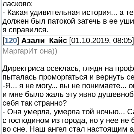
ласково:
- Какая удивительная история... а т
должен был патокой затечь в ее уши
я справился.
[
120
]
Азали_Кайс
[01.10.2019, 08:05]
МаргарИт она))
Директриса осеклась, глядя на проф
пыталась проморгаться и вернуть се
-Я... я не могу... вы не понимаете..
и мне было жаль эту явно душевноб
себя так странно?
- Она умерла, умерла той ночью... 
с господином из города, но у нее не
во сне. Наш ангел стал настоящим а