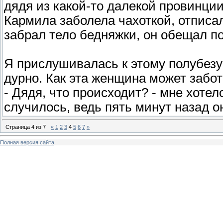
дядя из какой-то далекой провинции
Кармила заболела чахоткой, отписал
забрал тело бедняжки, он обещал по
Я прислушивалась к этому полубез
дурно. Как эта женщина может забо
- Дядя, что происходит? - мне хоте
случилось, ведь пять минут назад о
Страница
4
из
7
«
1
2
3
4
5
6
7
»
Полная версия сайта