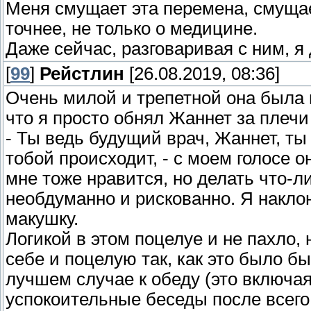
Меня смущает эта перемена, смущае
точнее, не только о медицине.
Даже сейчас, разговаривая с ним, я 
[
99
]
Рейстлин
[26.08.2019, 08:36]
Очень милой и трепетной она была 
что я просто обнял Жаннет за плечи
- Ты ведь будущий врач, Жаннет, ты 
тобой происходит, - с моем голосе 
мне тоже нравится, но делать что-л
необдуманно и рискованно. Я накло
макушку.
Логикой в этом поцелуе и не пахло, 
себе и поцелую так, как это было б
лучшем случае к обеду (это включа
успокоительные беседы после всего 