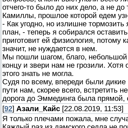
отчего-то было до них дело, а не до
Камиллы, прошлое которой едем узн
- Как угодно, но излишне тормозить 
план, - теперь я собирался оставит
приготовит ей физиология, потому к
значит, не нуждается в нем.
Мы пошли шагом, благо, небольшой 
концу и звери нам не грозили. Хотя
этого знать не могла.
Судя по всему, впереди были дикие п
пути нам, скорее всего, встретить не
дорога до Эммединга была прямой, 
[
92
]
Азали_Кайс
[22.08.2019, 11:53]
Я только плечами пожала, мне случа
Каждый раз из дамского седла не п