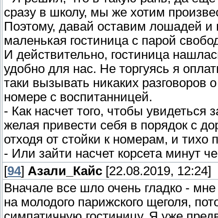
сразу в школу, мы же хотим произве
Поэтому, давай оставим лошадей и 
маленькая гостиница с парой свобод
И действительно, гостиница нашлась
удобно для нас. Не торгуясь я опла
таки вызывать никаких разговоров о
номере с воспитанницей.
- Как насчет того, чтобы увидеться з
желая привести себя в порядок с дор
отходя от стойки к номерам, и тихо 
- Или зайти насчет корсета минут че
[
94
]
Азали_Кайс
[22.08.2019, 12:24]
Вначале все шло очень гладко - мне
на молодого парижского щеголя, по
симпатичную гостиницу. Я уже пре