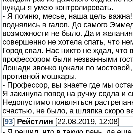
нужды я умею контролировать.
- Я помню, месье, наша цель важна!
поднялись в галоп. До самого Эмме
возможности не было. Да и желания.
совершенно не хотела спать, что не
Город спал. Нас никто не ждал, что
профессором были незванными гос
Лошади звонко цокали по мостовой,
противной мошкары.
- Профессор, вы знаете где мы ост
Я закинула повод на ручку седла и 
Недопустимо появляться растрепанн
счастью, не было, а шляпка скоро в
[
93
]
Рейстлин
[22.08.2019, 12:08]
- Я решил, что в такую рань, да еще