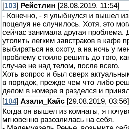
[
103
]
Рейстлин
[28.08.2019, 11:54]
- Конечно, - я улыбнулся и вышел и
поцелуя не случилось. Хотя, это мо
сейчас занимала другая проблема. Д
утолить легким завстраков в кафе п
выбираться на охоту, а на ночь у м
проблему стоило решить до того, ка
случае не над телом, после всего.
Хоть вопрос и был сверх актуальным
в порядок, прежде чем что-либо р
делом в номере я разделся и приня
[
104
]
Азали_Кайс
[29.08.2019, 03:56]
Когда он вышел из комнаты, я почув
мгновенно разозлилась на себя.
- Мадемуазель Ренье, возьмите себя