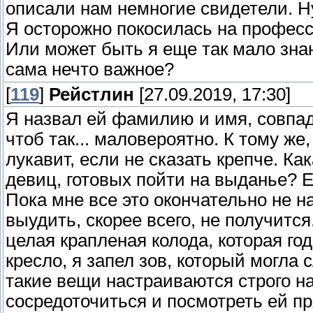
описали нам немногие свидетели. Н
Я осторожно покосилась на профессо
Или может быть я еще так мало зна
сама нечто важное?
[
119
]
Рейстлин
[27.09.2019, 17:30]
Я назвал ей фамилию и имя, совпаде
чтоб так... маловероятно. К тому ж
лукавит, если не сказать крепче. Ка
девиц, готовых пойти на выданье? 
Пока мне все это окончательно не на
выудить, скорее всего, не получится
целая крапленая колода, которая го
кресло, я запел зов, который могла
такие вещи настраиваются строго на
сосредоточиться и посмотреть ей пря