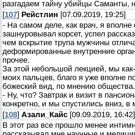
разгадаем тайну убийцы Саманты, н
[
107
]
Рейстлин
[07.09.2019, 19:25]
- На самом деле, как врач, я вполне
зашнуровывал корсет, успел рассказ
чем вскрытие трупа мужчины отлича
деформированные внутренние органы
прочее.
За этой небольшой лекцией, мы как
моих пальцев, благо я уже вполне п
божеский вид, по мнению общества.
- Ну, что? Завтрак и визит в панси
конкретно, и мы спустились вниз, в
[
108
]
Азали_Кайс
[09.09.2019, 16:42]
В этот раз все прошло менее интим
рассказывал мне научные и медици