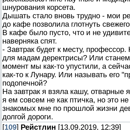
шнурования корсета.
Дышать стало вновь трудно - мои ре
до кафе позволила глотнуть свежего
В кафе было пусто, что и не удивит
наверняка спят.
- Завтрак будет к месту, профессор
для мадам деректрисы? Или станем 
момент мы как-то упустили, а сейча
как-то к Лунару. Или называть его 
подопечной?
На завтрак я взяла кашу, отварные 
я ем совсем не как птичка, но это н
знакомых мне по прошлой жизни дев
долгой дороги.
[
109
]
Рейстлин
[13.09.2019, 12:39]