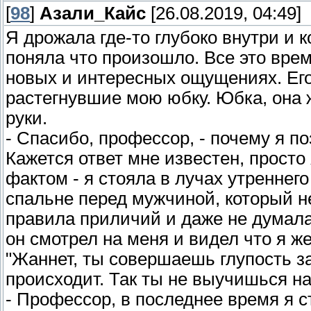
[
98
]
Азали_Кайс
[26.08.2019, 04:49]
Я дрожала где-то глубоко внутри и к
поняла что произошло. Все это вре
новых и интересных ощущениях. Его
растегнувшие мою юбку. Юбка, она ж
руки.
- Спасибо, профессор, - почему я п
Кажется ответ мне известен, просто 
фактом - я стояла в лучах утреннего
спальне перед мужчиной, который н
правила приличий и даже не думала 
он смотрел на меня и видел что я ж
"Жаннет, ты совершаешь глупость з
происходит. Так ты не выучишься на
- Профессор, в последнее время я с