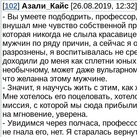
[
102
]
Азали_Кайс
[26.08.2019, 12:32]
- Вы умеете подбодрить, профессор,
внушал мне чувство собственной пр
которая никогда не слыла красавице
мужчин по ряду причин, а сейчас я
разрознены, я воспитывалась не ср
доходили до меня как сплетни юных
необычному, может даже вульгарному
что желанна этому мужчине.
- Значит, я научусь жить с этим, ка
Мне хотелось его поцеловать, хотело
миссия, с которой мы сюда прибыли
на мгновение, уверена.
- Увидимся через полчаса, профессо
не гнала его, нет. Я старалась верну