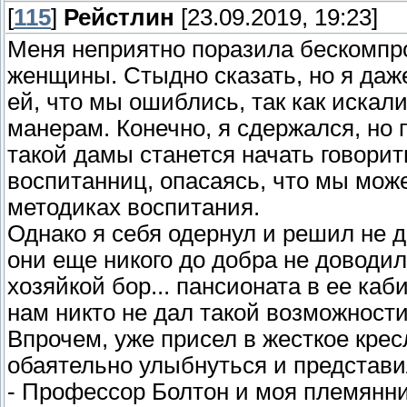
[
115
]
Рейстлин
[23.09.2019, 19:23]
Меня неприятно поразила бескомпр
женщины. Стыдно сказать, но я даж
ей, что мы ошиблись, так как искал
манерам. Конечно, я сдержался, но п
такой дамы станется начать говорит
воспитанниц, опасаясь, что мы мож
методиках воспитания.
Однако я себя одернул и решил не 
они еще никого до добра не доводи
хозяйкой бор... пансионата в ее каб
нам никто не дал такой возможности
Впрочем, уже присел в жесткое крес
обаятельно улыбнуться и представи
- Профессор Болтон и моя племянни