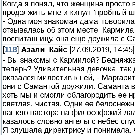
Когда я понял, что женщина просто 
продолжить мне и кинул "пробный ш
- Одна моя знакомая дама, говорила,
отзывалась об этом месте. Кармила
воспитанницу, она еще дружила с С
[
118
]
Азали_Кайс
[27.09.2019, 14:45]
- Вы знакомы с Кармилой? Бедняжка
теперь? Удивительная девочка, так д
оказался милостив к ней, - Маргарит
они с Самантой дружили. Саманта в
хоть мы и смогли облагородить ее н
светлая, чистая. Одни ее белоснеж
нашего пастора на философский лад
казалось словно ангелы с небес спус
Я слушала директрису и понимала, 