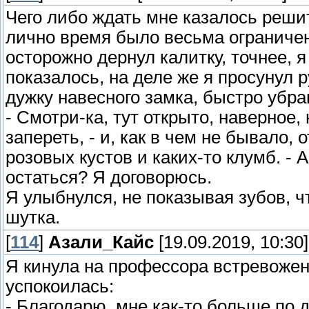
Чего либо ждать мне казалось реши
лично время было весьма ограничено
осторожно дернул калитку, точнее, я
показалось, на деле же я просунул р
дужку навесного замка, быстро убрав
- Смотри-ка, тут открыто, наверное
запереть, - и, как в чем не бывало,
розовых кустов и каких-то клумб. - 
остаться? Я договорюсь.
Я улыбнулся, не показывая зубов, ч
шутка.
[
114
]
Азали_Кайс
[19.09.2019, 10:30]
Я кинула на профессора встревожен
успокоилась:
- Благодарю, мне как-то больше по д