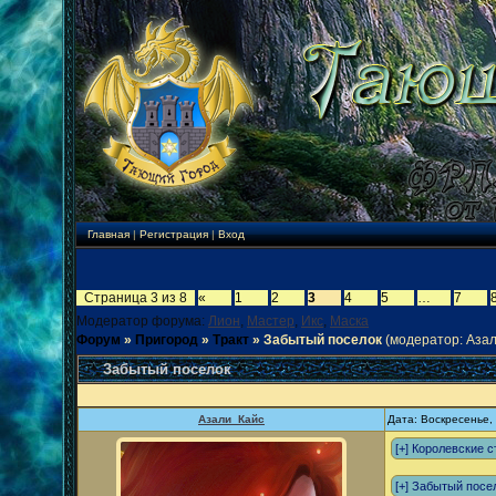
Главная
|
Регистрация
|
Вход
Страница
3
из
8
«
1
2
3
4
5
…
7
Модератор форума:
Лион
,
Мастер
,
Икс
,
Маска
Форум
»
Пригород
»
Тракт
»
Забытый поселок
(модератор: Азал
Забытый поселок
Азали_Кайс
Дата: Воскресенье,