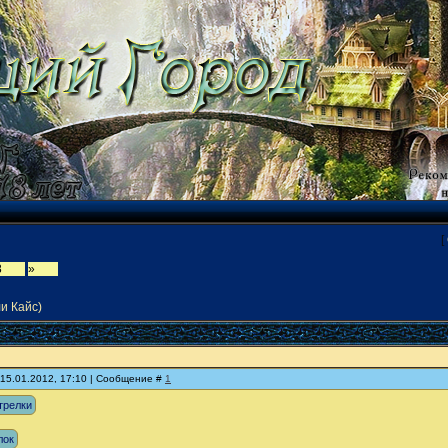
[
8
»
и Кайс)
 15.01.2012, 17:10 | Сообщение #
1