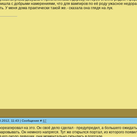
ишла с добрыми намерениями, что для вампиров по её роду ужасное недораз
ть. У меня дома практически такой же.- сказала она глядя на лук.
10.2012, 11:43 | Сообщение #
67
рореагировал на это. Он своё дело сделал - предупредил, а большего ожидать 
чаровывать. Он немного напрягся. Тут же открылся портал, из которого появ
в его около девушки, они моментально скрылись в портале.