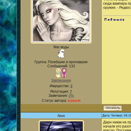
сюда вампира пр
оружие. - Редкос
.
Маг воды
Группа: Погибшие и пропавшие
Сообщений: 132
Заклинания
Имущество:
2
Репутация:
7
Замечания:
0%
Статус автора:
в реале
Дарн
Дата: Четверг, 04.
Дарн никак не п
начали его разо
кресло. Постави