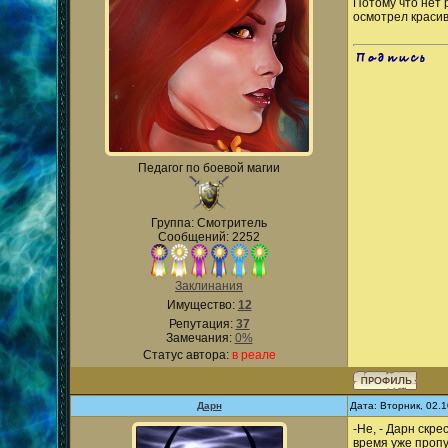
Потому что нет 
осмотрел красив
.
Педагог по боевой магии
Группа: Смотритель
Сообщений: 2252
Заклинания
Имущество:
12
Репутация:
37
Замечания:
0%
Статус автора:
в реале
Дарн
Дата: Вторник, 02.
-Не, - Дарн скр
время уже пропущ