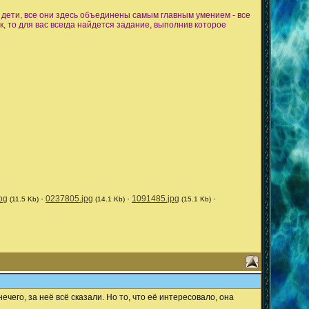
 дети, все они здесь объединены самым главным умением - все
, то для вас всегда найдется задание, выполнив которое
pg
·
0237805.jpg
·
1091485.jpg
·
(11.5 Kb)
(14.1 Kb)
(15.1 Kb)
ечего, за неё всё сказали. Но то, что её интересовало, она