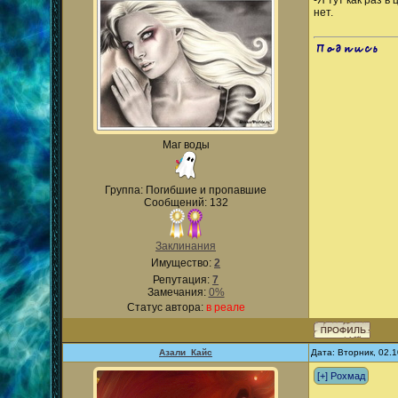
-Я тут как раз 
нет.
.
Маг воды
Группа: Погибшие и пропавшие
Сообщений: 132
Заклинания
Имущество:
2
Репутация:
7
Замечания:
0%
Статус автора:
в реале
Азали_Кайс
Дата: Вторник, 02.