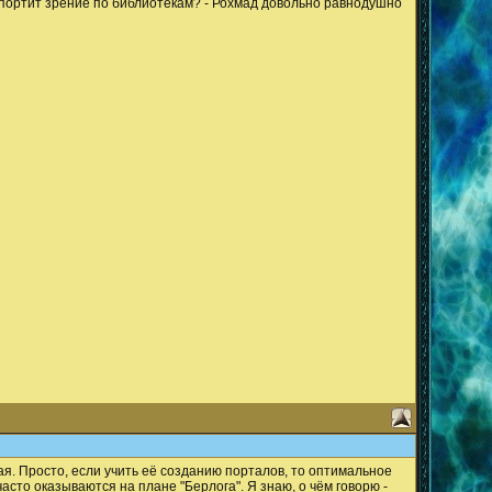
е портит зрение по библиотекам? - Рохмад довольно равнодушно
кая. Просто, если учить её созданию порталов, то оптимальное
часто оказываются на плане "Берлога". Я знаю, о чём говорю -