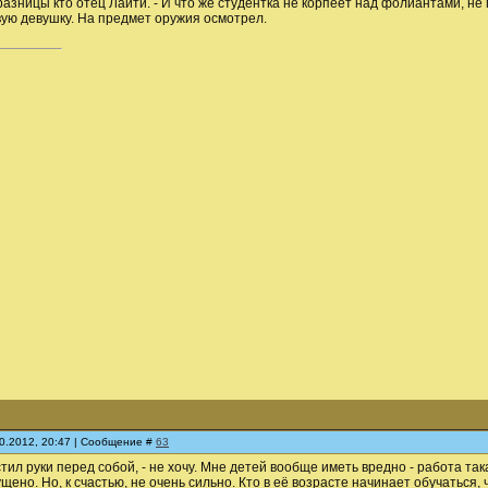
разницы кто отец Лайти. - И что же студентка не корпеет над фолиантами, н
ую девушку. На предмет оружия осмотрел.
10.2012, 20:47 | Сообщение #
63
естил руки перед собой, - не хочу. Мне детей вообще иметь вредно - работа та
ено. Но, к счастью, не очень сильно. Кто в её возрасте начинает обучаться, 