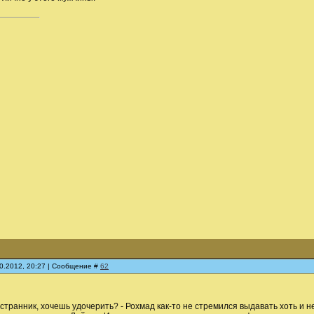
10.2012, 20:27 | Сообщение #
62
й странник, хочешь удочерить? - Рохмад как-то не стремился выдавать хоть 