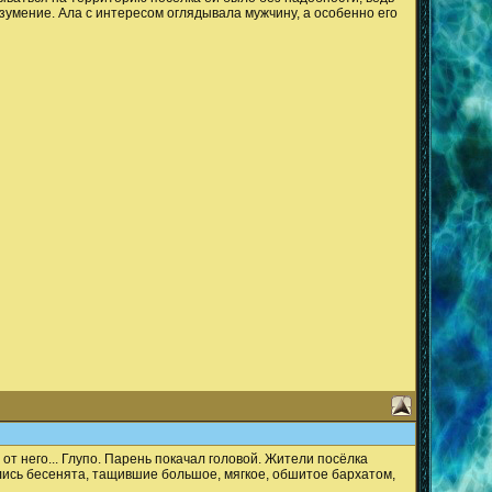
умение. Ала с интересом оглядывала мужчину, а особенно его
от него... Глупо. Парень покачал головой. Жители посёлка
ились бесенята, тащившие большое, мягкое, обшитое бархатом,