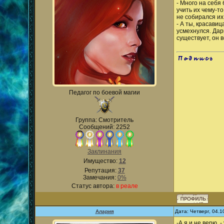
- Много на себя
учить их чему-т
не собирался их
- А ты, красави
усмехнулся. Дар
существует, он 
.
Педагог по боевой магии
Группа: Смотритель
Сообщений: 2252
Заклинания
Имущество:
12
Репутация:
37
Замечания:
0%
Статус автора:
в реале
Алария
Дата: Четверг, 04.
-А я и не верю.