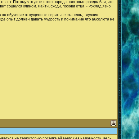
ть лет. Потому что дети этого народа настолько раздолбаи, что
вет сошелся клином. Лайти, сходи, позови отца, - Рохмад явно
а на обучение отпущенные верить не станешь, - лучник
м где опыт должен давать мудрость и понимание что абсолюта не
рываться на территорию посёлка ей было без надобности, ведь