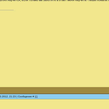
в целях научится, если только вы захотите в ответ меня научить.- лишь пожала
10.2012, 21:23 | Сообщение #
65