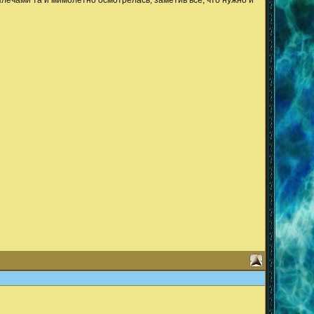
 плечами та и мимолётно осмотрелась, заметив всё, что нужно и