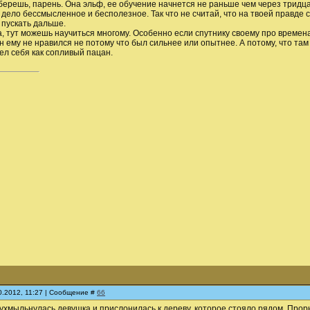
 берешь, парень. Она эльф, ее обучение начнется не раньше чем через тридца
о дело бессмысленное и бесполезное. Так что не считай, что на твоей правде с
 пускать дальше.
ца, тут можешь научиться многому. Особенно если спутнику своему про времен
н ему не нравился не потому что был сильнее или опытнее. А потому, что та
вел себя как сопливый пацан.
10.2012, 11:27 | Сообщение #
66
 - ухмыльнулась девушка и прислонилась к дереву, которое стояло рядом. Про