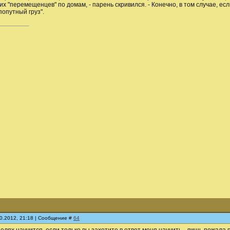
их "перемещенцев" по домам, - парень скривился. - Конечно, в том случае, ес
опутный груз".
10.2012, 21:18 | Сообщение #
64