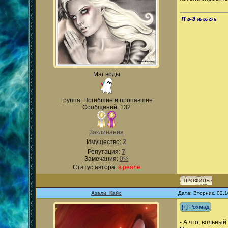
.
Маг воды
Группа: Погибшие и пропавшие
Сообщений: 132
Заклинания
Имущество:
2
Репутация:
7
Замечания:
0%
Статус автора:
в реале
Азали_Кайс
Дата: Вторник, 02.
- А что, вольны