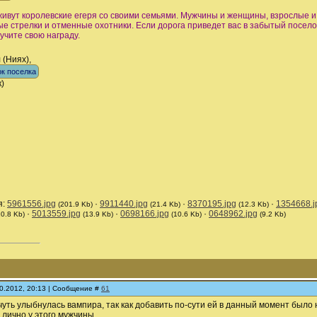
живут королевские егеря со своими семьями. Мужчины и женщины, взрослые и
е стрелки и отменные охотники. Если дорога приведет вас в забытый поселок
учите свою награду.
 (Ниях),
к)
я:
5961556.jpg
·
9911440.jpg
·
8370195.jpg
·
1354668.j
(201.9 Kb)
(21.4 Kb)
(12.3 Kb)
·
5013559.jpg
·
0698166.jpg
·
0648962.jpg
10.8 Kb)
(13.9 Kb)
(10.6 Kb)
(9.2 Kb)
10.2012, 20:13 | Сообщение #
61
чуть улыбнулась вампира, так как добавить по-сути ей в данный момент было н
 лично у этого мужчины.