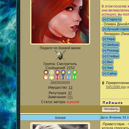
В этом поселке 
они великолепны
успешно, вы пол
- Оливен Денойл
- Линварен (Лин
Педагог по боевой магии
Группа: Смотритель
Сообщений: 2252
Заклинания
Прикреплени
5451896.jpg
Имущество:
12
(
Репутация:
37
Замечания:
0%
Статус автора:
в реале
.
Алария
Дата: Вторник, 02.
-Приветствую. - 
хотела спросить