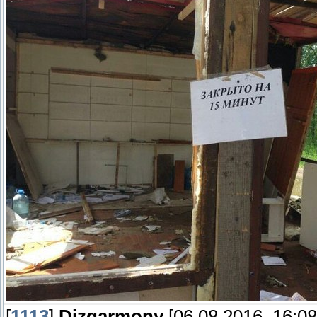
[
1113
]
Dizgarmony
[06.08.2016, 16:08