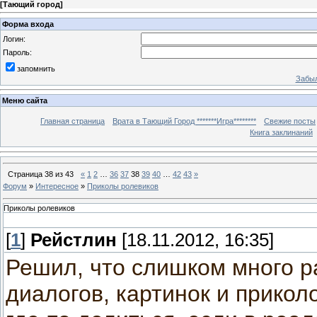
[
Тающий город
]
Форма входа
Логин:
Пароль:
запомнить
Забыл
Меню сайта
Главная страница
Врата в Тающий Город *******Игра********
Свежие посты
Книга заклинаний
Страница
38
из
43
«
1
2
…
36
37
38
39
40
…
42
43
»
Форум
»
Интересное
»
Приколы ролевиков
Приколы ролевиков
[
1
]
Рейстлин
[18.11.2012, 16:35]
Решил, что слишком много р
диалогов, картинок и прикол