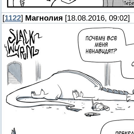
[
1122
]
Магнолия
[18.08.2016, 09:02]