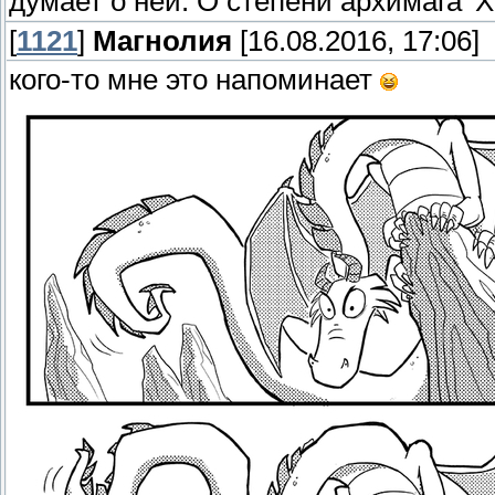
думает о ней. О степени архимага' 
[
1121
]
Магнолия
[16.08.2016, 17:06]
кого-то мне это напоминает