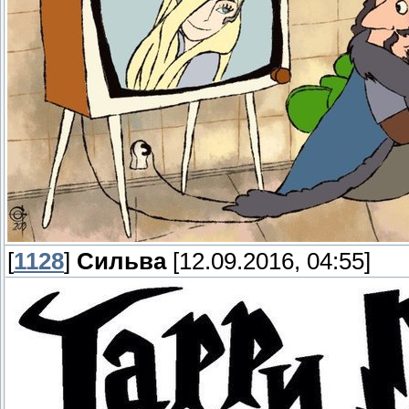
[
1128
]
Сильва
[12.09.2016, 04:55]