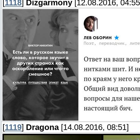
[
1118
]
Dizgarmony
[12.08.2016, 04:55
[
1119
]
Dragona
[14.08.2016, 08:51]