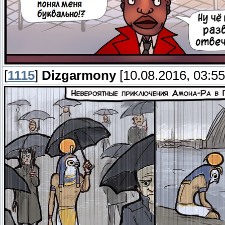
[
1115
]
Dizgarmony
[10.08.2016, 03:55