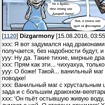
[
1120
]
Dizgarmony
[15.08.2016, 03:55
ххх: Я вот задумался над драконам
получается, без надобности будут, и
ууу: Ну да. Такие тихие, мирные др
ххх: Прям как эти... чихуахуа, тол
ууу: О боже! Такой... ванильный ма
поводке!
ххх: Ванильный маг с хрустальным 
зада и с большим драконом-вегетар
ххх: 'Он пьёт остывшую живую воду