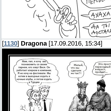
[
1130
]
Dragona
[17.09.2016, 15:34]