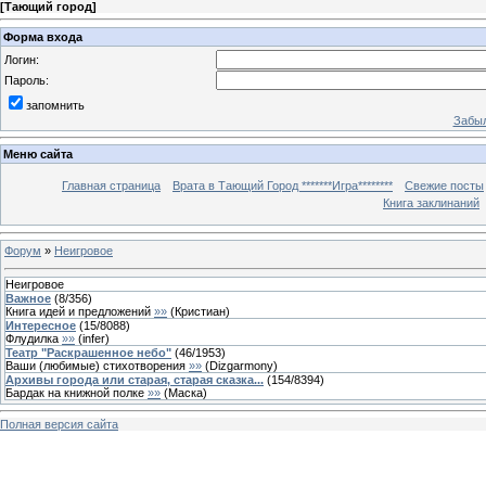
[
Тающий город
]
Форма входа
Логин:
Пароль:
запомнить
Забыл
Меню сайта
Главная страница
Врата в Тающий Город *******Игра********
Свежие посты
Книга заклинаний
Форум
»
Неигровое
Неигровое
Важное
(
8
/
356
)
Книга идей и предложений
»»
(
Кристиан
)
Интересное
(
15
/
8088
)
Флудилка
»»
(
infer
)
Театр "Раскрашенное небо"
(
46
/
1953
)
Ваши (любимые) стихотворения
»»
(
Dizgarmony
)
Архивы города или старая, старая сказка...
(
154
/
8394
)
Бардак на книжной полке
»»
(
Маска
)
Полная версия сайта