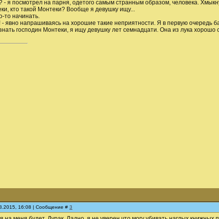
? - я посмотрел на парня, одетого самым странным образом, человека. Хмыкн
еки, кто такой Монтеки? Вообще я девушку ищу...
о-то начинать.
! - явно напрашиваясь на хорошие такие неприятности. Я в первую очередь 
 знать господин Монтеки, я ищу девушку лет семнадцати. Она из лука хорошо 
08.2015, 16:08 | Сообщение #
3
я на меня будет. Дурак. Ладно, я не уверен что могу убивать наглых книжных 