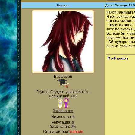
Герхарт
Дата: Пятница, 21.
Какой занимател
Я вот сейчас ис
что она сможет о
- Леди, вы как? 
зато по интона
Эх, еще бы я ум
другому. Поэтом
- Эй, сударь, пр
А не из этой ли
.
Бард-воин
Группа: Студент университета
Сообщений: 282
Заклинания
Имущество:
4
Репутация:
9
Замечания:
0%
Статус автора:
в реале