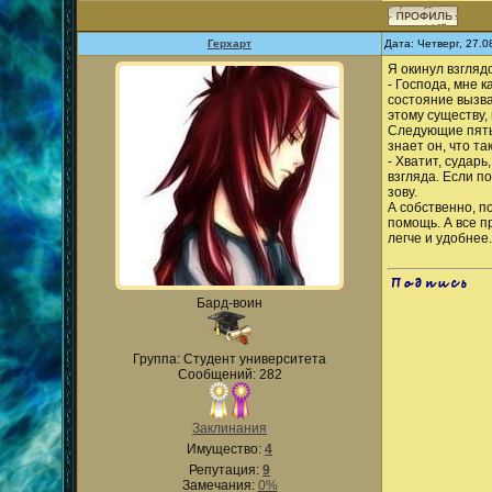
Герхарт
Дата: Четверг, 27.
Я окинул взгляд
- Господа, мне 
состояние вызва
этому существу,
Следующие пять 
знает он, что т
- Хватит, сударь
взгляда. Если по
зову.
А собственно, п
помощь. А все п
легче и удобнее.
.
Бард-воин
Группа: Студент университета
Сообщений: 282
Заклинания
Имущество:
4
Репутация:
9
Замечания:
0%