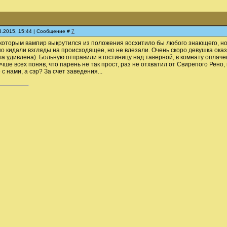
08.2015, 15:44 | Сообщение #
7
 которым вампир выкрутился из положения восхитило бы любого знающего, но 
о кидали взгляды на происходящее, но не влезали. Очень скоро девушка оказа
а удивлена). Больную отправили в гостиницу над таверной, в комнату оплаче
учше всех поняв, что парень не так прост, раз не отхватил от Свирепого Рено,
с нами, а сэр? За счет заведения...