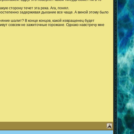
акую сторону течет эта река. Ага, понял.
постепенно задерживая дыхание все чаще. А виной этому было
няние шалит? В конце концов, какой извращенец будет
живут совсем не зажиточные горожане. Однако навстречу мне