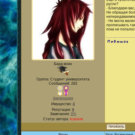
русло?
- Благодарю вас,
Не обращая боль
непередаваемое,
- Не могла мале
прописывать так
пока не попалос
.
Бард-воин
Группа: Студент университета
Сообщений: 282
Заклинания
Имущество:
4
Репутация:
9
Замечания:
0%
Статус автора:
в реале
Маска
Дата: Воскресенье,