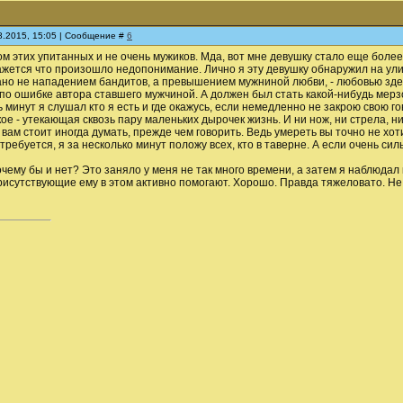
08.2015, 15:05 | Сообщение #
6
ом этих упитанных и не очень мужиков. Мда, вот мне девушку стало еще боле
кажется что произошло недопонимание. Лично я эту девушку обнаружил на ули
но не нападением бандитов, а превышением мужниной любви, - любовью здесь 
 по ошибке автора ставшего мужчиной. А должен был стать какой-нибудь мерзо
минут я слушал кто я есть и где окажусь, если немедленно не закрою свою гов
акое - утекающая сквозь пару маленьких дырочек жизнь. И ни нож, ни стрела,
, вам стоит иногда думать, прежде чем говорить. Ведь умереть вы точно не хот
требуется, я за несколько минут положу всех, кто в таверне. А если очень си
очему бы и нет? Это заняло у меня не так много времени, а затем я наблюдал
рисутствующие ему в этом активно помогают. Хорошо. Правда тяжеловато. Не 