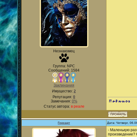
Незнакомец
Группа: NPC
Сообщений: 1584
Заклинания
Имущество:
2
Репутация:
0
Замечания:
0%
.
Статус автора:
в реале
Герхарт
Дата: Четверг, 06.
- Маленькую раз
произведение? О