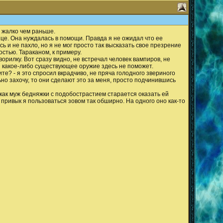
е жалко чем раньше.
це. Она нуждалась в помощи. Правда я не ожидал что ее
и не пахло, но я не мог просто так высказать свое презрение
стью. Тараканом, к примеру.
орилку. Вот сразу видно, не встречал человек вампиров, не
 ни какое-либо существующее оружие здесь не поможет.
ите? - я это спросил вкрадчиво, не пряча голодного звериного
льно захочу, то они сделают это за меня, просто подчинившись
 как муж бедняжки с подобострастием старается оказать ей
привык я пользоваться зовом так обширно. На одного оно как-то