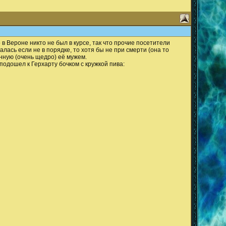
в Вероне никто не был в курсе, так что прочие посетители
лась если не в порядке, то хотя бы не при смерти (она то
нную (очень щедро) её мужем.
 подошел к Герхарту бочком с кружкой пива: