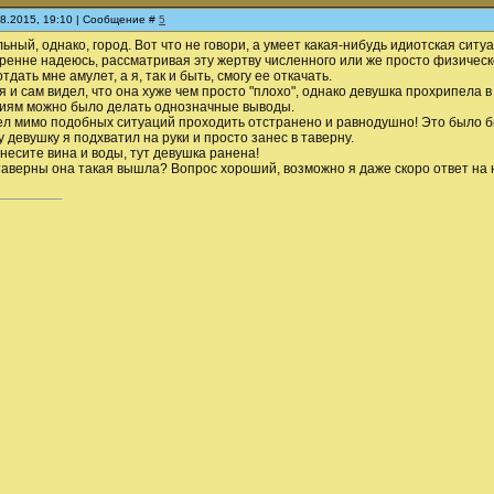
08.2015, 19:10 | Сообщение #
5
ьный, однако, город. Вот что не говори, а умеет какая-нибудь идиотская ситу
кренне надеюсь, рассматривая эту жертву численного или же просто физическог
тдать мне амулет, а я, так и быть, смогу ее откачать.
- я и сам видел, что она хуже чем просто "плохо", однако девушка прохрипела 
циям можно было делать однозначные выводы.
ел мимо подобных ситуаций проходить отстранено и равнодушно! Это было бы
у девушку я подхватил на руки и просто занес в таверну.
инесите вина и воды, тут девушка ранена!
 таверны она такая вышла? Вопрос хороший, возможно я даже скоро ответ на 