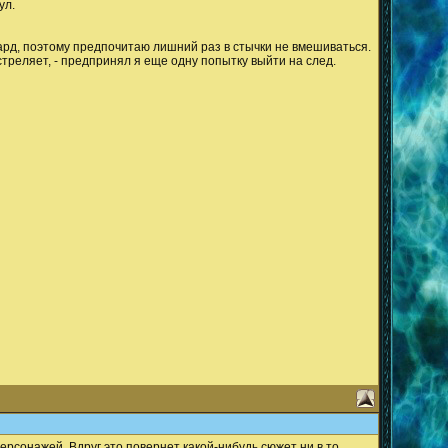
ул.
бард, поэтому предпочитаю лишний раз в стычки не вмешиваться.
стреляет, - предпринял я еще одну попытку выйти на след.
персонажей. Вдруг это повернет какой-нибудь сюжет ни в то