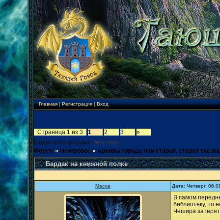
Главная
|
Регистрация
|
Вход
Страница
1
из
3
1
2
3
»
Модератор форума:
Рейстлин
Форум
»
Неигровое
»
Архивы города или старая, старая сказка.
Бардак на книжной полке
Маска
Дата: Четверг, 06.
В самом передне
библиотеку, то 
Чешира затерять