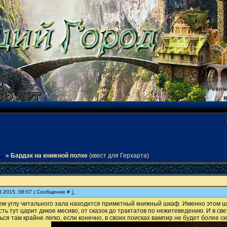
[
..
»
Бардак на книжной полке
(квест для Герхарта)
08.2015, 08:07 | Сообщение #
1
м углу читального зала находится приметный книжный шкаф. Именно этом шк
есть тут царит дикое месиво, от сказок до трактатов по нежитеведению. И в св
ся там крайне легко, если конечно, в своих поисках вампир не будет более с