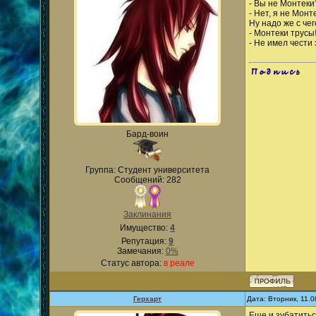
- Вы не Монтеки
- Нет, я не Монт
Ну надо же с чег
- Монтеки трусы
- Не имел чести
.
Бард-воин
Группа: Студент университета
Сообщений: 282
Заклинания
Имущество:
4
Репутация:
9
Замечания:
0%
Статус автора:
в реале
Герхарт
Дата: Вторник, 11.
Еще и зубатитьс