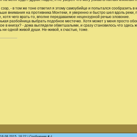
 сээр, - в том же тоне ответил я этому самоубийце и попытался сообразить в к
ше внимания на противника Монтеки, я уверенно и быстро шел вдоль реки, 
 хотя чего врать-то, вполне передаваемое нецензурной речью зловоние.
нькая разбойница выбрать подобное местечко. Хотя может у меня просто обо
ое в книгах? - дома выглядели обветшалыми, и сразу становилось что здесь 
ь ни одной живой души. Не-живой, к счастью, тоже.
 16.08.2015, 16:22 | Сообщение #
4