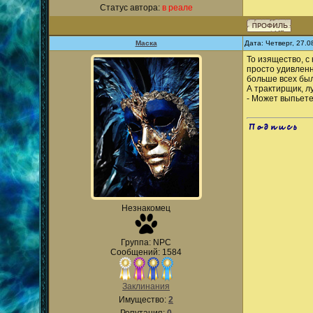
Статус автора:
в реале
Маска
Дата: Четверг, 27.
То изящество, с
просто удивленн
больше всех был
А трактирщик, л
- Может выпьете 
.
Незнакомец
Группа: NPC
Сообщений: 1584
Заклинания
Имущество:
2