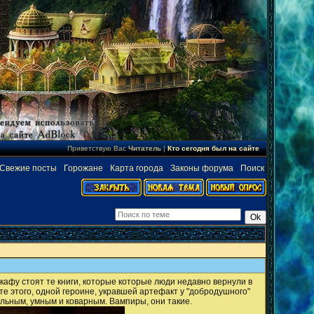
Приветствую Вас
Читатель
|
Кто сегодня был на сайте
Свежие посты
·
Горожане
·
Карта города
·
Законы форума
·
Поиск
]
афу стоят те книги, которые которые люди недавно вернули в
ете этого, одной героине, укравшей артефакт у "добродушного"
ильным, умным и коварным. Вампиры, они такие.