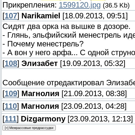
Прикрепления:
1599120.jpg
(36.5 Kb)
[
107
]
Narikamiel
[18.09.2013, 09:51]
Сидят два орка на вышке в дозоре.
- Глянь, эльфийский менестрель иде
- Почему менестрель?
- А вон у него арфа... С одной струн
[
108
]
Элизабет
[19.09.2013, 05:32]
Сообщение отредактировал
Элизаб
[
109
]
Магнолия
[21.09.2013, 08:38]
[
110
]
Магнолия
[23.09.2013, 04:28]
[
111
]
Dizgarmony
[23.09.2013, 12:13]