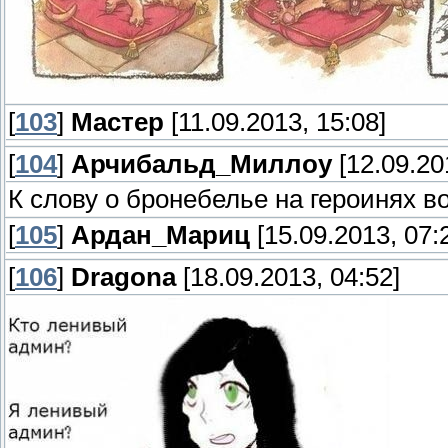
[
103
]
Мастер
[11.09.2013, 15:08]
[
104
]
Арчибальд_Миллоу
[12.09.20
К слову о бронебелье на героинях во
[
105
]
Ардан_Мариц
[15.09.2013, 07:
[
106
]
Dragona
[18.09.2013, 04:52]