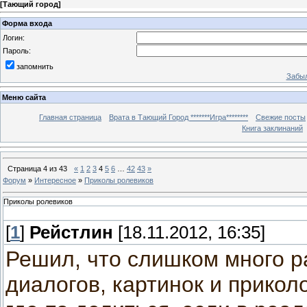
[
Тающий город
]
Форма входа
Логин:
Пароль:
запомнить
Забыл
Меню сайта
Главная страница
Врата в Тающий Город *******Игра********
Свежие посты
Книга заклинаний
Страница
4
из
43
«
1
2
3
4
5
6
…
42
43
»
Форум
»
Интересное
»
Приколы ролевиков
Приколы ролевиков
[
1
]
Рейстлин
[18.11.2012, 16:35]
Решил, что слишком много р
диалогов, картинок и прикол