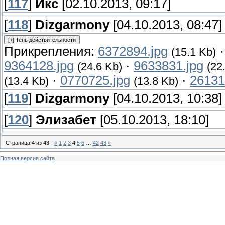
[
117
]
Икс
[02.10.2013, 09:17]
[
118
]
Dizgarmony
[04.10.2013, 08:47]
Прикрепления:
6372894.jpg
(15.1 Kb)
9364128.jpg
·
9633831.jpg
(24.6 Kb)
(22
·
0770725.jpg
·
26131
(13.4 Kb)
(13.8 Kb)
[
119
]
Dizgarmony
[04.10.2013, 10:38]
[
120
]
Элизабет
[05.10.2013, 18:10]
Страница
4
из
43
«
1
2
3
4
5
6
…
42
43
»
Полная версия сайта