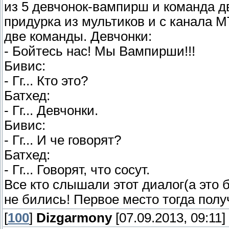
из 5 девчонок-вампирш и команда дв
придурка из мультиков и с канала MT
две команды. Девчонки:
- Бойтесь нас! Мы Вампирши!!!
Бивис:
- Гг... Кто это?
Батхед:
- Гг... Девчонки.
Бивис:
- Гг... И че говорят?
Батхед:
- Гг... Говорят, что сосут.
Все кто слышали этот диалог(а это б
не бились! Первое место тогда полу
[
100
]
Dizgarmony
[07.09.2013, 09:11]