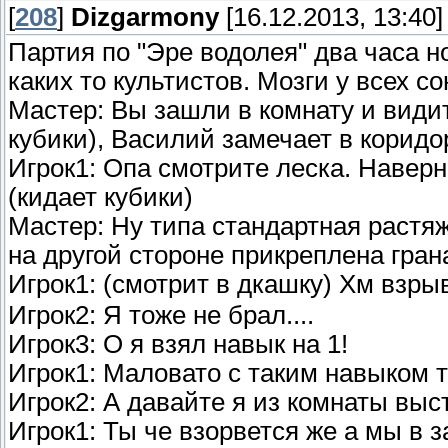
[
208
]
Dizgarmony
[16.12.2013, 13:40]
Партия по "Эре водолея" два часа 
каких то культистов. Мозги у всех со
Мастер: Вы зашли в комнату и види
кубики), Василий замечает в коридо
Игрок1: Опа смотрите леска. Навер
(кидает кубики)
Мастер: Ну типа стандартная растяж
на другой стороне прикреплена гран
Игрок1: (смотрит в дкашку) Хм взры
Игрок2: Я тоже не брал....
Игрок3: О я взял навык на 1!
Игрок1: Маловато с таким навыком т
Игрок2: А давайте я из комнаты выс
Игрок1: Ты че взорвется же а мы в 