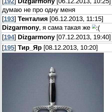
[
192
]
Dizgarmony
[06.12.2013, 10:25]
думаю не про одну меня
[
193
]
Тенталия
[06.12.2013, 11:15]
Dizgarmony
, я сама такая же
[
194
]
Dizgarmony
[07.12.2013, 19:40]
[
195
]
Тир_Яр
[08.12.2013, 10:20]