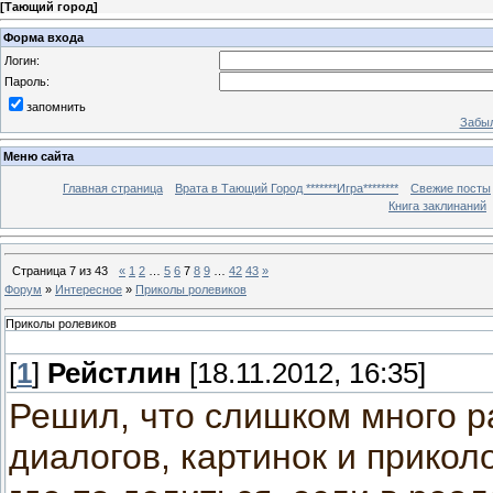
[
Тающий город
]
Форма входа
Логин:
Пароль:
запомнить
Забыл
Меню сайта
Главная страница
Врата в Тающий Город *******Игра********
Свежие посты
Книга заклинаний
Страница
7
из
43
«
1
2
…
5
6
7
8
9
…
42
43
»
Форум
»
Интересное
»
Приколы ролевиков
Приколы ролевиков
[
1
]
Рейстлин
[18.11.2012, 16:35]
Решил, что слишком много р
диалогов, картинок и прикол