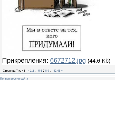
Прикрепления:
6672712.jpg
(44.6 Kb)
Страница
7
из
43
«
1
2
…
5
6
7
8
9
…
42
43
»
Полная версия сайта