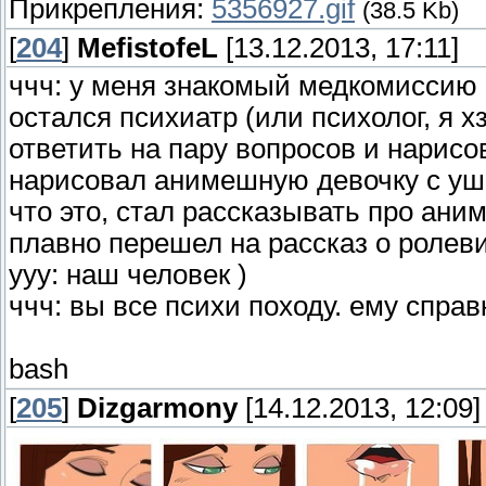
Прикрепления:
5356927.gif
(38.5 Kb)
[
204
]
MefistofeL
[13.12.2013, 17:11]
ччч: у меня знакомый медкомиссию 
остался психиатр (или психолог, я х
ответить на пару вопросов и нарисо
нарисовал анимешную девочку с уша
что это, стал рассказывать про ани
плавно перешел на рассказ о ролеви
ууу: наш человек )
ччч: вы все психи походу. ему спра
bash
[
205
]
Dizgarmony
[14.12.2013, 12:09]