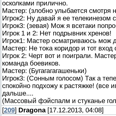
осколками прилично.
Мастер: (злобно улыбается смотря н
Игрок2: Ну давай я ее телекинезом с
Игрок3: (зевая) Мож я всетаки попр
Игрок 1 и 2: Нет подрывник хренов!
Игрок1: Мастер осматриваюсь мож д
Мастер: Не тока коридор и тот вход 
Игрок 2: Черт вот и поиграли. Масте
команда боевиков.
Мастер: (Бугагагагашеньки)
Игрок3: (Сонным голосом) Так а теп
спокойно подхожу к растяжке! (все 
дальше....
(Массовый фэйспалм и стуканье голо
[
209
]
Dragona
[17.12.2013, 04:08]