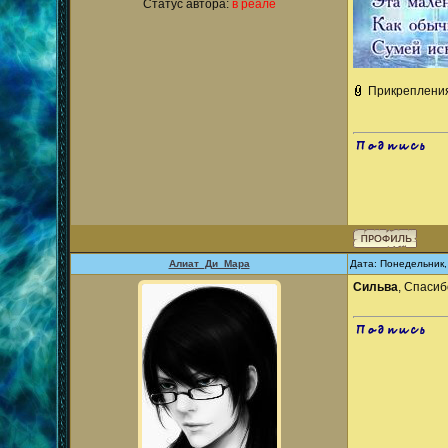
Статус автора:
в реале
Прикреплени
.
Алиат_Ди_Мара
Дата: Понедельник,
Сильва
, Спаси
.