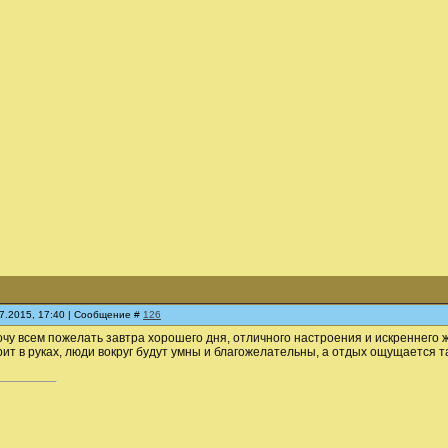
07.2015, 17:40 | Сообщение #
126
хочу всем пожелать завтра хорошего дня, отличного настроения и искреннего 
рит в руках, люди вокруг будут умны и благожелательны, а отдых ощущается та