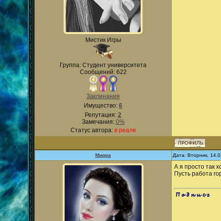
Мистик Игры
Группа: Студент университета
Сообщений: 622
Заклинания
Имущество:
6
Репутация:
2
Замечания:
0%
Статус автора:
в реале
Мирра
Дата: Вторник, 14.
А я просто так 
Пусть работа го
.