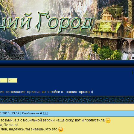
[
8
»
ия, пожелания, признания в любви от наших горожан)
06.2015, 13:39 | Сообщение #
121
т возьми, а я с мобильной версии чаще сижу, вот и пропустила
я, Полина!
о Лён, надеюсь, ты знаешь, кто это