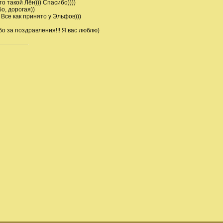
то такой Лён))) Спасибо))))
бо, дорогая))
) Все как принято у Эльфов)))
бо за поздравления!!! Я вас люблю)