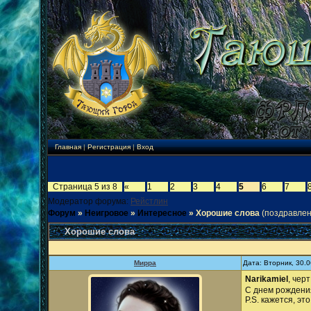
Главная
|
Регистрация
|
Вход
Страница
5
из
8
«
1
2
3
4
5
6
7
Модератор форума:
Рейстлин
Форум
»
Неигровое
»
Интересное
»
Хорошие слова
(поздравлен
Хорошие слова
Мирра
Дата: Вторник, 30.
Narikamiel
, чер
С днем рождени
P.S. кажется, эт