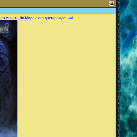
ого Алиата Ди Мара с его днем рождения!