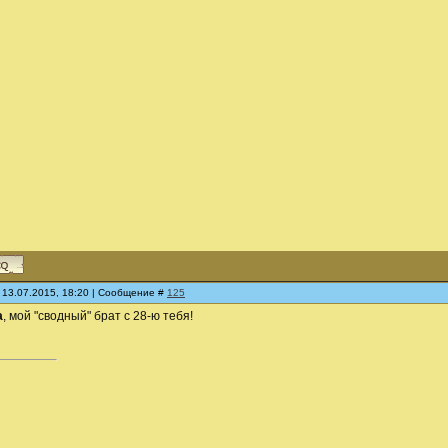
 13.07.2015, 18:20 | Сообщение #
125
а
, мой "сводный" брат с 28-ю тебя!