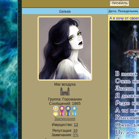
Сильва
Дата: Понедельник,
А я хочу от сво
Маг воздуха
Группа: Горожанин
Сообщений: 1865
Заклинания
Имущество:
12
Репутация:
10
Замечания:
0%