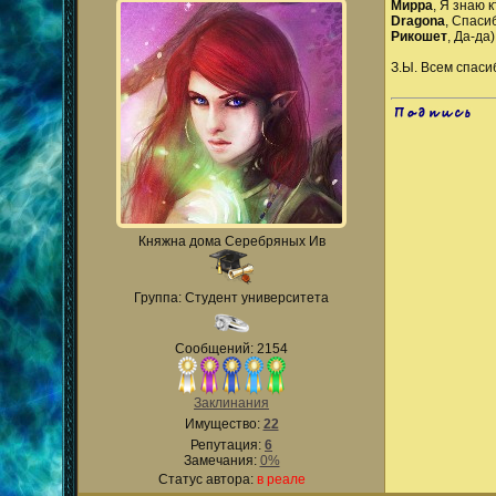
Мирра
, Я знаю к
Dragona
, Спаси
Рикошет
, Да-да
З.Ы. Всем спаси
.
Княжна дома Серебряных Ив
Группа: Студент университета
Сообщений: 2154
Заклинания
Имущество:
22
Репутация:
6
Замечания:
0%
Статус автора:
в реале