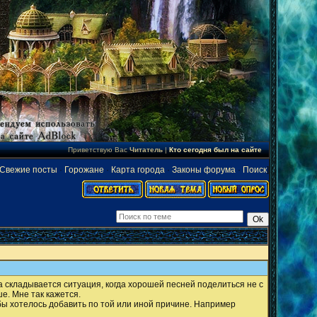
Приветствую Вас
Читатель
|
Кто сегодня был на сайте
Свежие посты
·
Горожане
·
Карта города
·
Законы форума
·
Поиск
]
а складывается ситуация, когда хорошей песней поделиться не с
е. Мне так кажется.
бы хотелось добавить по той или иной причине. Например