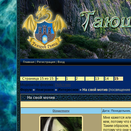
Главная
|
Регистрация
|
Вход
Страница
15
из
15
«
1
2
…
13
14
15
Модератор форума:
Рейстлин
Форум
»
Неигровое
»
Интересное
»
На свой мотив
(посвящение
На свой мотив
Dizgarmony
Дата: Понедельник,
Мне кажется или
кем, потому что
Таким образом, 
потому что они