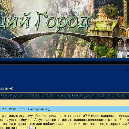
[
 музыке)
 02.12.2013, 05:13 | Сообщение #
1
 мы только эту тему обошли вниманием на проекте? У меня, например, иногд
 все слушают
другое
. А тут шансов встретить единомышленников все же больш
тема эта открывается для добавления песен или текстов песен, которые вам 
 чертовски хороши