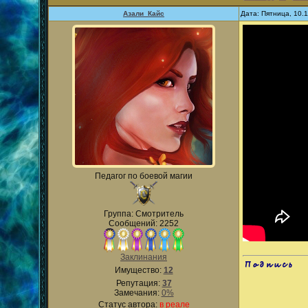
Азали_Кайс
Дата: Пятница, 10.
Педагог по боевой магии
Группа: Смотритель
Сообщений: 2252
Заклинания
.
Имущество:
12
Репутация:
37
Замечания:
0%
Статус автора:
в реале