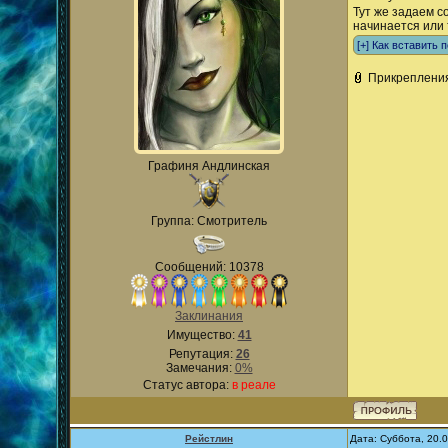
Тут же задаем с
начинается или 
Прикреплени
Графиня Андлинская
Группа: Смотритель
Сообщений: 10378
Заклинания
Имущество:
41
Репутация:
26
Замечания:
0%
Статус автора:
в реале
Рейстлин
Дата: Суббота, 20.