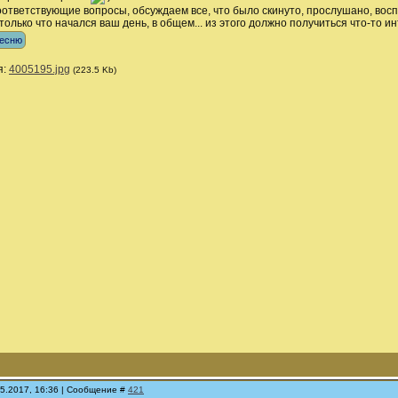
оответствующие вопросы, обсуждаем все, что было скинуто, прослушано, восп
только что начался ваш день, в общем... из этого должно получиться что-то 
я:
4005195.jpg
(223.5 Kb)
05.2017, 16:36 | Сообщение #
421