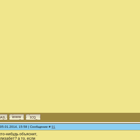
 05.01.2014, 15:58 | Сообщение #
91
кто-нибудь объяснит,
Элизабет? а то, если