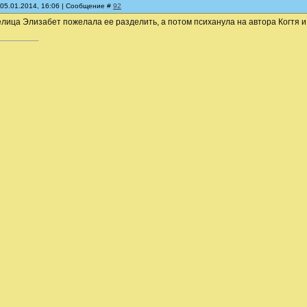
 05.01.2014, 16:06 | Сообщение #
92
елица Элизабет пожелала ее разделить, а потом психанула на автора Когтя и