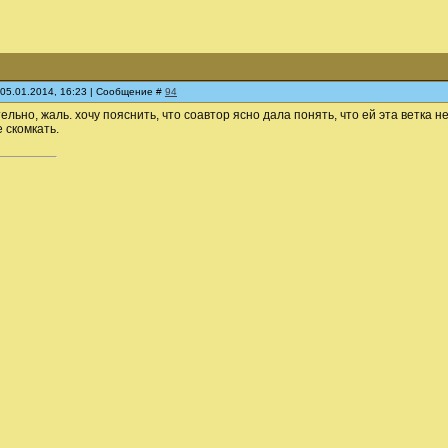
 05.01.2014, 16:23 | Сообщение #
94
тельно, жаль. хочу пояснить, что соавтор ясно дала понять, что ей эта ветка
 скомкать.