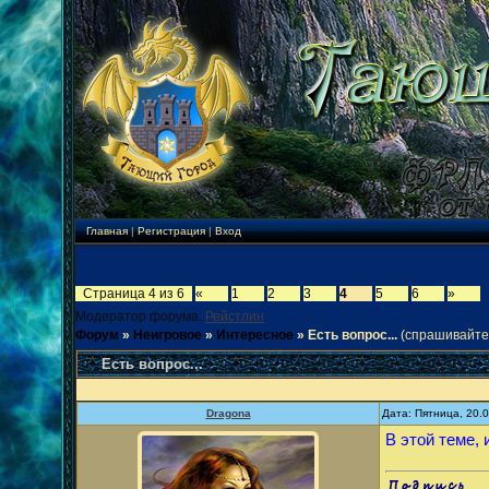
Главная
|
Регистрация
|
Вход
Страница
4
из
6
«
1
2
3
4
5
6
»
Модератор форума:
Рейстлин
Форум
»
Неигровое
»
Интересное
»
Есть вопрос...
(спрашивайте 
Есть вопрос...
Dragona
Дата: Пятница, 20.
В этой теме, 
.