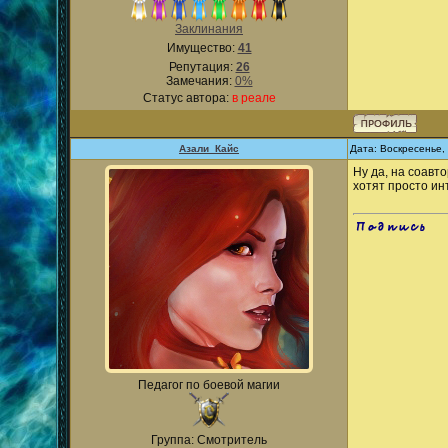
Заклинания
Имущество:
41
Репутация:
26
Замечания:
0%
Статус автора:
в реале
Азали_Кайс
Дата: Воскресенье,
Ну да, на соавт
хотят просто инт
.
Педагог по боевой магии
Группа: Смотритель