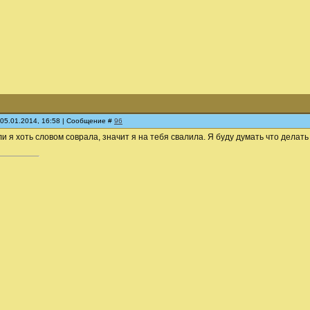
 05.01.2014, 16:58 | Сообщение #
96
сли я хоть словом соврала, значит я на тебя свалила. Я буду думать что дела