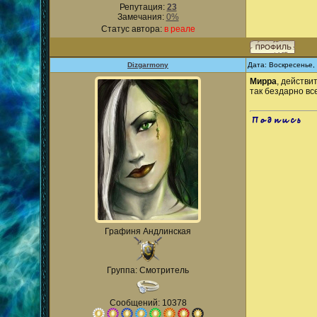
Репутация:
23
Замечания:
0%
Статус автора:
в реале
Dizgarmony
Дата: Воскресенье,
Мирра
, действи
так бездарно все
.
Графиня Андлинская
Группа: Смотритель
Сообщений: 10378