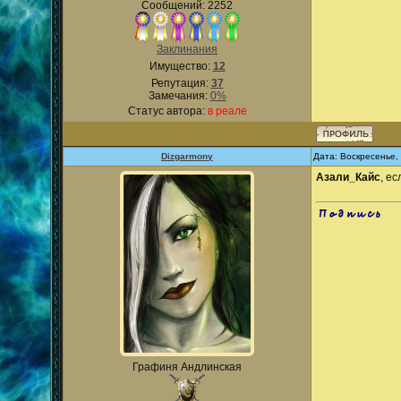
Сообщений: 2252
Заклинания
Имущество:
12
Репутация:
37
Замечания:
0%
Статус автора:
в реале
Dizgarmony
Дата: Воскресенье,
Азали_Кайс
, е
.
Графиня Андлинская