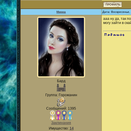
Мирра
Дата: Воскресенье,
ааа ну да, так п
могу зайти в ска
.
Бард
Группа: Горожанин
Сообщений: 1395
Заклинания
Имущество:
14