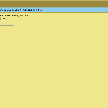
 05.01.2014, 16:19 | Сообщение #
93
онятнее. жаль, что не
йп =(