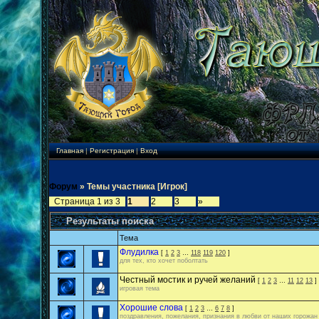
Главная
|
Регистрация
|
Вход
Форум
»
Темы участника [Игрок]
Страница
1
из
3
1
2
3
»
Результаты поиска
Тема
Флудилка
[
1
2
3
…
118
119
120
]
для тех, кто хочет поболтать
Честный мостик и ручей желаний
[
1
2
3
…
11
12
13
]
игровая тема
Хорошие слова
[
1
2
3
…
6
7
8
]
поздравления, пожелания, признания в любви от наших горожан