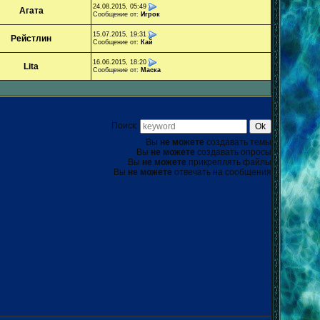
24.08.2015, 05:49
Агата
Сообщение от:
Игрок
15.07.2015, 19:31
Рейстлин
Сообщение от:
Кай
16.06.2015, 18:20
Lita
Сообщение от:
Маска
Поиск:
Вы
не можете
создавать темы
Вы
не можете
создавать опросы
Вы
не можете
прикреплять файлы
Вы
не можете
отвечать на сообщения