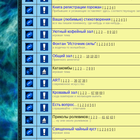
Книга регистрации горожан
[
1
2
3
4
]
Прибывшие и уезжающие оставляют здесь соответствующую за
Ваши (любимые) стихотворения
[
1
2
3
4
5
]
все мы пишем понемногу, где-нибудь и как-нибудь...
Уютный кофейный зал
[
1
2
3
…
8
9
10
]
игровая тема
Фонтан ''Источник силы''
[
1
2
3
4
5
6
]
а водичка-то волшебная...
Общий зал
[
1
2
3
…
18
19
20
]
Приятного аппетита!
Катакомбы
[
1
2
3
…
7
8
9
]
игровая тема
ART
[
1
2
3
…
36
37
38
]
современное искусство
Кровавый зал
[
1
2
3
…
67
68
69
]
сюда вампирам и желающим выпить
Есть вопрос...
[
1
2
3
4
5
6
]
спрашивайте - отвечаем
Приколы ролевиков
[
1
2
3
…
41
42
43
]
... ну или около ролевиков :)
Священный чайный куст
[
1
2
3
4
5
6
]
игровая зона