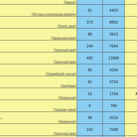
[
Важное
]
61
4403
[
Ратуша и центральная площадь
]
375
9952
[
Яркий сквер
]
88
3913
[
Палата мастеров
]
244
7644
[
Городской парк
]
482
13089
[
Городской парк
]
85
4234
[
Полицейский участок
]
81
3734
[
Кладбище
]
10
1704
[
Интересное
]
9
766
[
Торговая улица
]
46
2016
ma
[
Интересное
]
242
7048
[
Городской парк
]