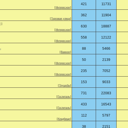
421
11731
[
Интересное
]
362
11904
[
Торговая улица
]
2
]
630
18887
[
Интересное
]
558
12122
[
Интересное
]
88
5466
е
[
Важное
]
50
2139
[
Интересное
]
235
7052
[
Интересное
]
153
9033
[
Трущобы
]
731
22083
[
Госпиталь
]
433
16543
[
Госпиталь
]
112
5797
[
Кладбище
]
38
2151