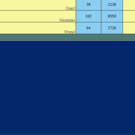
38
2136
[
Тракт
]
182
8550
[
Госпиталь
]
64
2726
[
Руины
]