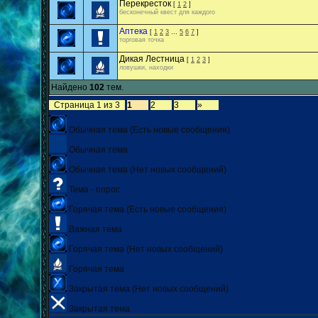
Перекресток
[
1
2
]
бесконечный квест для каждого
Аптека
[
1
2
3
…
5
6
7
]
торговая точка
Дикая Лестница
[
1
2
3
]
ловушки, находки
Найдено
102
тем.
Страница
1
из
3
1
2
3
»
Обычная тема (Есть новые сообщения)
Обычная тема
Обычная тема (Нет новых сообщений)
Тема - опрос
Горячая тема (Есть новые сообщения)
Важная тема
Горячая тема (Нет новых сообщений)
Горячая тема
Закрытая тема (Нет новых сообщений)
Закрытая тема