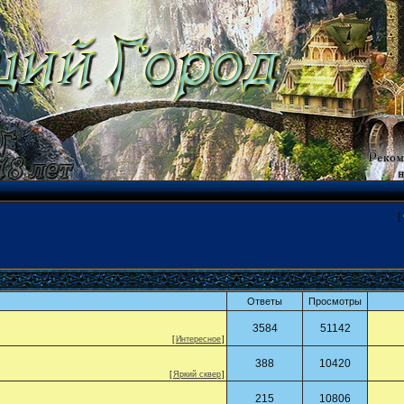
[
Ответы
Просмотры
3584
51142
[
Интересное
]
388
10420
[
Яркий сквер
]
215
10806