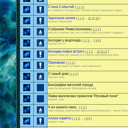
Стена Событий
[
1
2
3
]
все важные и интересные события города отражаются здесь
Заросшая аллея
[
1
2
3
…
11
12
13
]
игровая территория
Собрание Ремесленников
[
1
2
3
]
работа и помощь тем, кто считает себя способным создавать
Беседки у водопада
[
1
2
3
…
7
8
9
]
Рейтинг NC-17
Беседка новых встреч
[
1
2
3
…
15
16
17
]
игровая тема для знакомств и поиска партнеров для игры
Приемная
[
1
2
3
]
место, где можно оставить своё заявление
Старый дом
[
1
2
3
]
Игровая тема
Биографии жителей города
тема посвященная биографиям игроков
Лавка магических приколов ''Розовый пони''
игровая тема
А из нашего окна...
[
1
2
]
тема обязана появлением замечательной девушке с ником Dhar
Аллея памяти
[
1
2
3
…
7
8
9
]
игровая тема