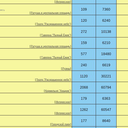
[
Интересное
]
109
7360
пись
[
Ратуша и центральная площадь
]
120
6240
[
Театр "Раскрашенное небо"
]
272
10138
[
Таверна "Пьяный Ёжик"
]
159
6210
[
Ратуша и центральная площадь
]
577
18480
[
Таверна "Пьяный Ёжик"
]
240
6619
[
Руины
]
1120
30221
[
Театр "Раскрашенное небо"
]
2068
60794
[
Кормильня "Хищник"
]
179
6363
[
Интересное
]
1262
60547
[
Интересное
]
177
8640
[
Городской парк
]