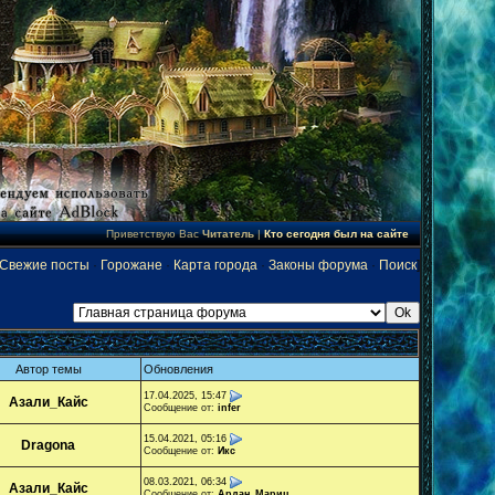
Приветствую Вас
Читатель
|
Кто сегодня был на сайте
Свежие посты
·
Горожане
·
Карта города
·
Законы форума
·
Поиск
]
Автор темы
Обновления
17.04.2025, 15:47
Азали_Кайс
Сообщение от:
infer
15.04.2021, 05:16
Dragona
Сообщение от:
Икс
08.03.2021, 06:34
Азали_Кайс
Сообщение от:
Ардан_Мариц