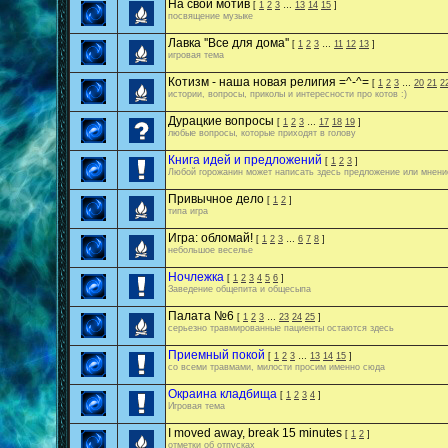
На свой мотив
[
1
2
3
…
13
14
15
]
посвящение музыке
Лавка ''Все для дома''
[
1
2
3
…
11
12
13
]
игровая тема
Котизм - наша новая религия =^-^=
[
1
2
3
…
20
21
2
истории, вопросы, приколы и интересности про котов :)
Дурацкие вопросы
[
1
2
3
…
17
18
19
]
любые вопросы, которые приходят в голову
Книга идей и предложений
[
1
2
3
]
Любой горожанин может написать здесь предложение или мнени
Привычное дело
[
1
2
]
типа игра
Игра: обломай!
[
1
2
3
…
6
7
8
]
небольшое веселье
Ночлежка
[
1
2
3
4
5
6
]
Заведение общепита и общесыпа
Палата №6
[
1
2
3
…
23
24
25
]
серьезно травмированные пациенты остаются здесь
Приемный покой
[
1
2
3
…
13
14
15
]
со всеми травмами, милости просим именно сюда
Окраина кладбища
[
1
2
3
4
]
Игровая тема
I moved away, break 15 minutes
[
1
2
]
отметки об отпусках